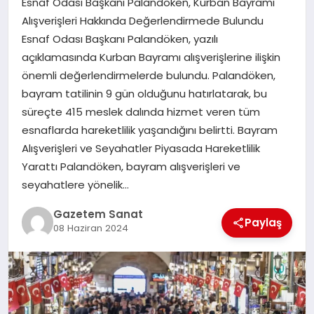
Esnaf Odası Başkanı Palandöken, Kurban Bayramı
EKONOMI
Alışverişleri Hakkında Değerlendirmede Bulundu
Esnaf Odası Başkanı Palandöken, yazılı
SAĞLIK
açıklamasında Kurban Bayramı alışverişlerine ilişkin
önemli değerlendirmelerde bulundu. Palandöken,
DÜNYA
bayram tatilinin 9 gün olduğunu hatırlatarak, bu
süreçte 415 meslek dalında hizmet veren tüm
EĞITIM
esnaflarda hareketlilik yaşandığını belirtti. Bayram
Alışverişleri ve Seyahatler Piyasada Hareketlilik
Yarattı Palandöken, bayram alışverişleri ve
seyahatlere yönelik…
Gazetem Sanat
Paylaş
08 Haziran 2024