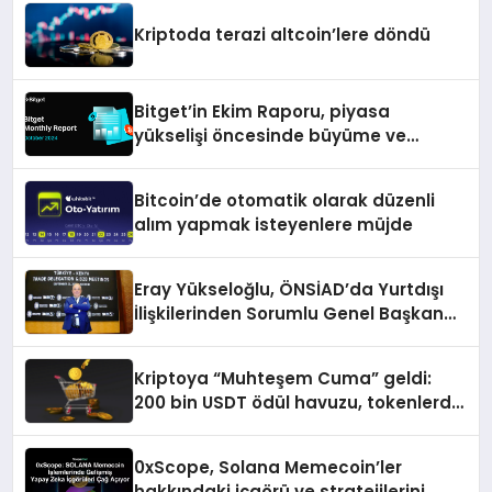
Kriptoda terazi altcoin’lere döndü
Bitget’in Ekim Raporu, piyasa
yükselişi öncesinde büyüme ve
inovasyon gösteriyor
Bitcoin’de otomatik olarak düzenli
alım yapmak isteyenlere müjde
Eray Yükseloğlu, ÖNSİAD’da Yurtdışı
İlişkilerinden Sorumlu Genel Başkan
Yardımcısı Oldu
Kriptoya “Muhteşem Cuma” geldi:
200 bin USDT ödül havuzu, tokenlerde
%50 indirim ve dahası
0xScope, Solana Memecoin’ler
hakkındaki içgörü ve stratejilerini