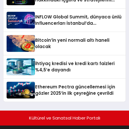
açıkladı
INFLOW Global Summit, dünyaca ünlü
Influencerları İstanbul’da
buluşturuyor
Bitcoin’in yeni normali altı haneli
olacak
İhtiyaç kredisi ve kredi kartı faizleri
%4,5’e dayandı
Ethereum Pectra güncellemesi için
gözler 2025’in ilk çeyreğine çevrildi
Kültürel ve Sanatsal Haber Portalı