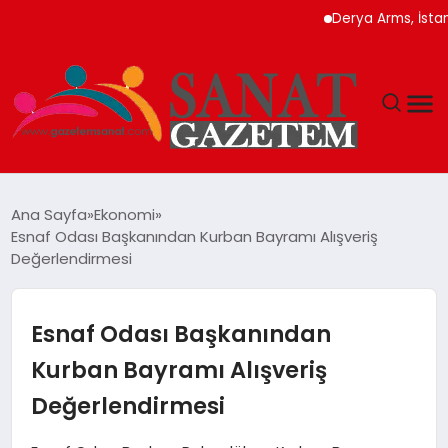
Derya Arms, İstanbul Pr
MAGAZIN
Ana Sayfa
Ekonomi
Esnaf Odası Başkanından Kurban Bayramı Alışveriş
TEKNOLOJI
Değerlendirmesi
SIYASET
Esnaf Odası Başkanından
SPOR
Kurban Bayramı Alışveriş
Değerlendirmesi
YAŞAM