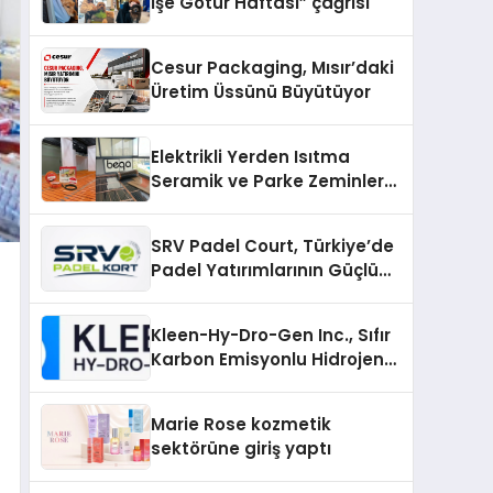
İşe Götür Haftası” çağrısı
Cesur Packaging, Mısır’daki
Üretim Üssünü Büyütüyor
Elektrikli Yerden Isıtma
Seramik ve Parke Zeminler
İçin En Verimli Çözümler
SRV Padel Court, Türkiye’de
Padel Yatırımlarının Güçlü
Markası Olmayı Sürdürüyor
Kleen-Hy-Dro-Gen Inc., Sıfır
Karbon Emisyonlu Hidrojen
Isıtma Teknolojisinde ISO ve
TSSA Düzenleyici Onaylarını
Marie Rose kozmetik
Aldı
sektörüne giriş yaptı