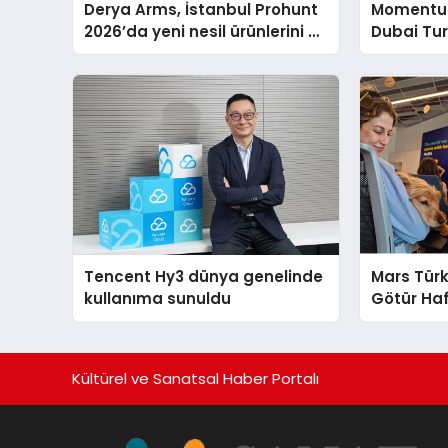
Derya Arms, İstanbul Prohunt
Momentur
2026’da yeni nesil ürünlerini ve
Dubai Tu
global marka vizyonunu
Operasyo
sergiledi
Yaratıyor
Tencent Hy3 dünya genelinde
Mars Türk
kullanıma sunuldu
Götür Haf
Kültürel ve Sanatsal Haber Portalı