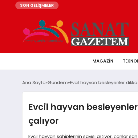
SON GELİŞMELER
MAGAZIN
TEKNO
Ana Sayfa
Gündem
Evcil hayvan besleyenler dikk
Evcil hayvan besleyenle
çalıyor
Evcil hayvan sahiplerinin sayısı artıyor, çanlar sa