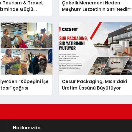
 Tourism & Travel,
Çakallı Menemeni Neden
rizminde Güçlü
Meşhur? Lezzetinin Sırrı Nedir?
n Ağıyla Fark
iye’den “Köpeğini İşe
Cesur Packaging, Mısır’daki
tası” çağrısı
Üretim Üssünü Büyütüyor
Hakkımızda