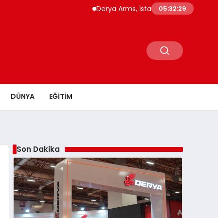
Derya Arms, İstanbul Prohunt 2026’da yeni ne
05:32:30
DÜNYA
EĞITIM
Son Dakika