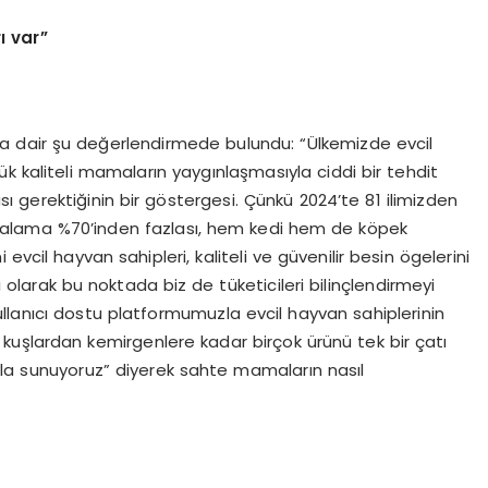
ı var”
a dair şu değerlendirmede bulundu: “Ülkemizde evcil
k kaliteli mamaların yaygınlaşmasıyla ciddi bir tehdit
ı gerektiğinin bir göstergesi. Çünkü 2024’te 81 ilimizden
n ortalama %70’inden fazlası, hem kedi hem de köpek
evcil hayvan sahipleri, kaliteli ve güvenilir besin ögelerini
si olarak bu noktada biz de tüketicileri bilinçlendirmeyi
llanıcı dostu platformumuzla evcil hayvan sahiplerinin
, kuşlardan kemirgenlere kadar birçok ürünü tek bir çatı
yla sunuyoruz” diyerek sahte mamaların nasıl