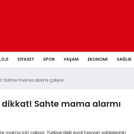
LOJI
SIYASET
SPOR
YAŞAM
EKONOMI
SAĞLIK
at! Sahte mama alarmı çalıyor
r dikkat! Sahte mama alarmı
hte mama için çalıyor. Türkiye’deki evcil hayvan sahiplerinin