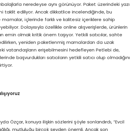
mbalajlarla neredeyse aynı görünüyor. Paket üzerindeki yazı
alini taklit ediliyor. Ancak dikkatlice incelendiğinde, bu
e mamalar, içlerinde farklı ve kalitesiz içeriklere sahip
yebiliyor. Dolayısıyla özellikle online alışverişlerde, ürünlerin
dan emin olmak kritik önem taşıyor. Yetkili satıcılar, sahte
l edilirken, yeniden paketlenmiş mamalardan da uzak
eki vatandaşların erişebilmesini hedefleyen Petlebi de,
rinde başvurdukları satıcıların yetkili satıcı olup olmadığını
tiyor.
lışıyoruz
a Özçar, konuya ilişkin sözlerini şöyle sonlandırdı, “Evcil
sağlığı, mutluluğu birçok şeyden önemli. Ancak son