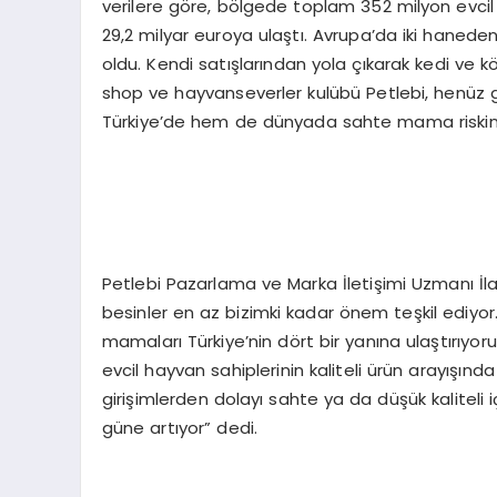
verilere göre, bölgede toplam 352 milyon evcil
29,2 milyar euroya ulaştı. Avrupa’da iki hanede
oldu. Kendi satışlarından yola çıkarak kedi ve k
shop ve hayvanseverler kulübü Petlebi, henüz g
Türkiye’de hem de dünyada sahte mama riskinin
Petlebi Pazarlama ve Marka İletişimi Uzmanı İlay
besinler en az bizimki kadar önem teşkil ediyo
mamaları Türkiye’nin dört bir yanına ulaştırıy
evcil hayvan sahiplerinin kaliteli ürün arayışı
girişimlerden dolayı sahte ya da düşük kaliteli
güne artıyor” dedi.