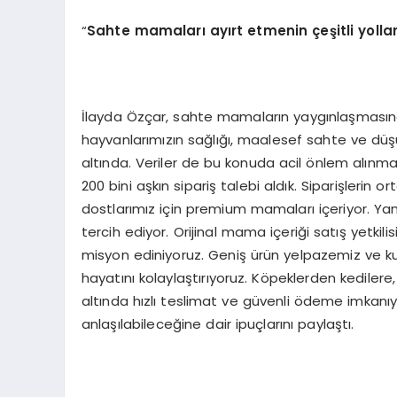
“
Sahte mamaları
ay
ırt etmenin çeşitli yollar
İlayda Özçar, sahte mamaların yaygınlaşmasın
hayvanlarımızın sağlığı, maalesef sahte ve düşü
altında. Veriler de bu konuda acil önlem alınmas
200 bini aşkın sipariş talebi aldık. Siparişleri
dostlarımız için premium mamaları içeriyor. Yani 
tercih ediyor. Orijinal mama içeriği satış yetkili
misyon ediniyoruz. Geniş ürün yelpazemiz ve ku
hayatını kolaylaştırıyoruz. Köpeklerden kedilere
altında hızlı teslimat ve güvenli ödeme imkanı
anlaşılabileceğine dair ipuçlarını paylaştı.