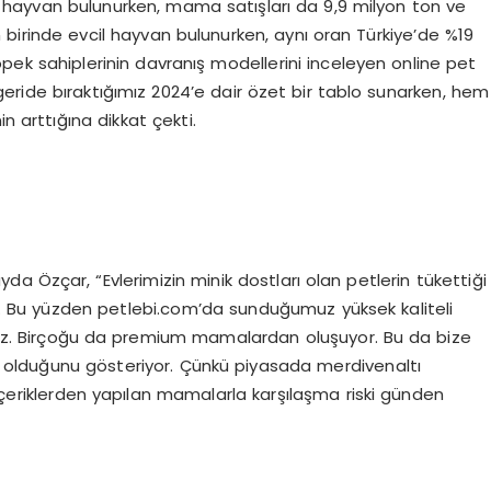
 hayvan bulunurken, mama satışları da 9,9 milyon ton ve
n birinde evcil hayvan bulunurken, aynı oran Türkiye’de %19
öpek sahiplerinin davranış modellerini inceleyen online pet
eride bıraktığımız 2024’e dair özet bir tablo sunarken, hem
 arttığına dikkat çekti.
da Özçar, “Evlerimizin minik dostları olan petlerin tükettiği
r. Bu yüzden petlebi.com’da sunduğumuz yüksek kaliteli
oruz. Birçoğu da premium mamalardan oluşuyor. Bu da bize
nda olduğunu gösteriyor. Çünkü piyasada merdivenaltı
 içeriklerden yapılan mamalarla karşılaşma riski günden