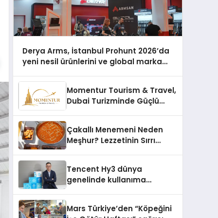
Derya Arms, İstanbul Prohunt 2026’da
yeni nesil ürünlerini ve global marka
vizyonunu sergiledi
Momentur Tourism & Travel,
Dubai Turizminde Güçlü
Operasyon Ağıyla Fark
Yaratıyor
Çakallı Menemeni Neden
Meşhur? Lezzetinin Sırrı
Nedir?
Tencent Hy3 dünya
genelinde kullanıma
sunuldu
Mars Türkiye’den “Köpeğini