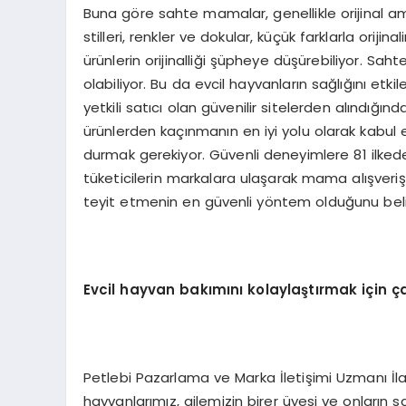
Buna göre sahte mamalar, genellikle orijinal a
stilleri, renkler ve dokular, küçük farklarla orijin
ürünlerin orijinalliği şüpheye düşürebiliyor. Saht
olabiliyor. Bu da evcil hayvanların sağlığını etkile
yetkili satıcı olan güvenilir sitelerden alındığın
ürünlerden kaçınmanın en iyi yolu olarak kabu
durmak gerekiyor. Güvenli deneyimlere 81 ilked
tüketicilerin markalara ulaşarak mama alışverişle
teyit etmenin en güvenli yöntem olduğunu belir
Evcil hayvan bakımını kolaylaştırmak için ça
Petlebi Pazarlama ve Marka İletişimi Uzmanı İlayd
hayvanlarımız, ailemizin birer üyesi ve onların 