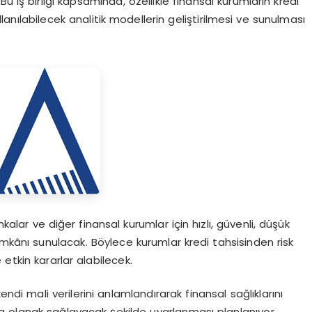
 Bu iş birliği kapsamında, özellikle finansal kurumların kredi
ılabilecek analitik modellerin geliştirilmesi ve sunulması
nkalar ve diğer finansal kurumlar için hızlı, güvenli, düşük
imkânı sunulacak. Böylece kurumlar kredi tahsisinden risk
kin kararlar alabilecek.
endi mali verilerini anlamlandırarak finansal sağlıklarını
ına olanak sağlayacak şekilde uyarlanması planlanıyor.