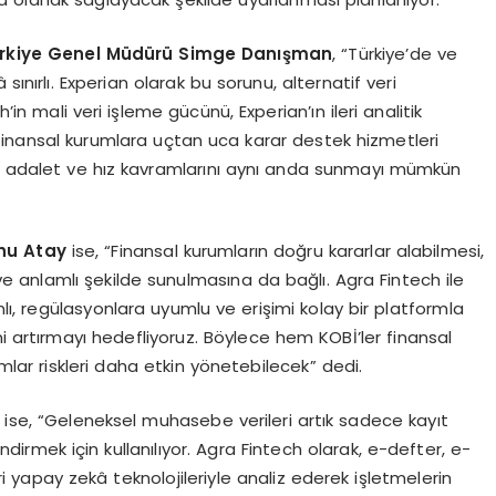
rkiye Genel Müdürü
Simge Dan
ışman
, “Türkiye’de ve
sınırlı. Experian olarak bu sorunu, alternatif veri
in mali veri işleme gücünü, Experian’ın ileri analitik
ek finansal kurumlara uçtan uca karar destek hizmetleri
k, adalet ve hız kavramlarını aynı anda sunmayı mümkün
Ahu Atay
ise, “Finansal kurumların doğru kararlar alabilmesi,
li ve anlamlı şekilde sunulmasına da bağlı. Agra Fintech ile
nlı, regülasyonlara uyumlu ve erişimi kolay bir platformla
ni artırmayı hedefliyoruz. Böylece hem KOBİ’ler finansal
ar riskleri daha etkin yönetebilecek” dedi.
n
ise, “Geleneksel muhasebe verileri artık sadece kayıt
ndirmek için kullanılıyor. Agra Fintech olarak, e-defter, e-
 yapay zekâ teknolojileriyle analiz ederek işletmelerin