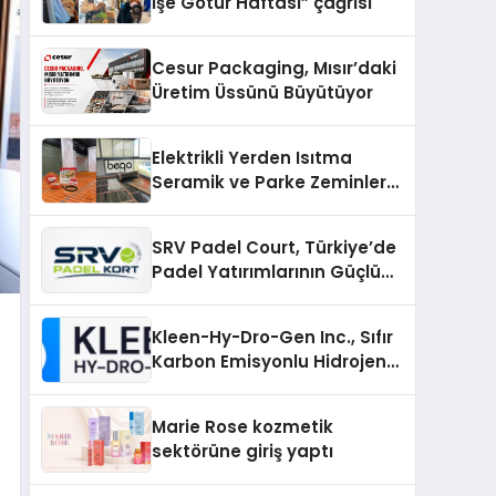
İşe Götür Haftası” çağrısı
Cesur Packaging, Mısır’daki
Üretim Üssünü Büyütüyor
Elektrikli Yerden Isıtma
Seramik ve Parke Zeminler
İçin En Verimli Çözümler
SRV Padel Court, Türkiye’de
Padel Yatırımlarının Güçlü
Markası Olmayı Sürdürüyor
Kleen-Hy-Dro-Gen Inc., Sıfır
Karbon Emisyonlu Hidrojen
Isıtma Teknolojisinde ISO ve
TSSA Düzenleyici Onaylarını
Marie Rose kozmetik
Aldı
sektörüne giriş yaptı