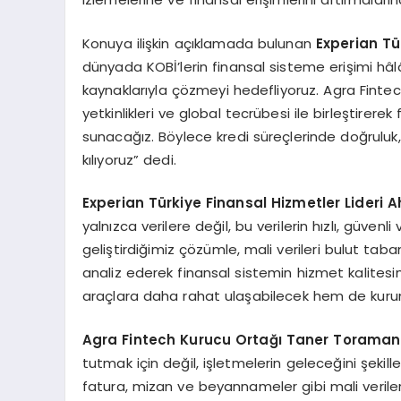
Konuya ilişkin açıklamada bulunan
Experian T
ü
dünyada KOBİ’lerin finansal sisteme erişimi hâlâ 
kaynaklarıyla çözmeyi hedefliyoruz. Agra Fintech’
yetkinlikleri ve global tecrübesi ile birleştirer
sunacağız. Böylece kredi süreçlerinde doğrulu
kılıyoruz” dedi.
Experian T
ürkiye Finansal Hizmetler Lideri 
yalnızca verilere değil, bu verilerin hızlı, güven
geliştirdiğimiz çözümle, mali verileri bulut taba
analiz ederek finansal sistemin hizmet kalitesi
araçlara daha rahat ulaşabilecek hem de kuruml
Agra Fintech Kurucu Ortağı Taner Torama
tutmak için değil, işletmelerin geleceğini şekille
fatura, mizan ve beyannameler gibi mali verileri