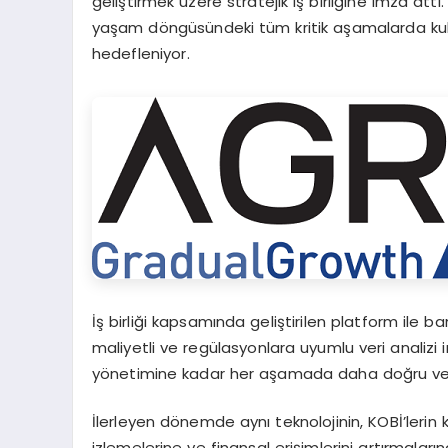
geliştirmek üzere stratejik iş birliğine imza attı.
yaşam döngüsündeki tüm kritik aşamalarda kullan
hedefleniyor.
İş birliği kapsamında geliştirilen platform ile ba
maliyetli ve regülasyonlara uyumlu veri analizi 
yönetimine kadar her aşamada daha doğru ve et
İlerleyen dönemde aynı teknolojinin, KOBİ’lerin k
izlemelerine ve finansal erişimlerini artırmalar