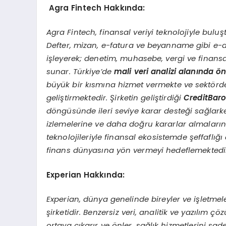
Agra Fintech Hakkında:
Agra Fintech, finansal veriyi teknolojiyle buluşt
Defter, mizan, e-fatura ve beyanname gibi e-
işleyerek; denetim, muhasebe, vergi ve finansal
sunar.
Türkiye
’
de
mali
veri analizi alanında
ö
n
büyük bir kısmına hizmet vermekte ve sekt
ö
rd
geli
ştirmektedir. Şirketin geliştirdiği
CreditBar
d
ö
ngüsünde ileri seviye karar desteği sağlar
izlemelerine ve daha doğru kararlar almaların
teknolojileriyle finansal ekosistemde şeffaflığ
finans dünyasına y
ö
n vermeyi hedeflemektedir
Experian Hakkında:
Experian, d
ünya genelinde bireyler ve işletmeler
şirketidir. Benzersiz veri, analitik ve yazılım ç
ortaya çıkarır ve
ö
nler, sağlık hizmetlerini sad