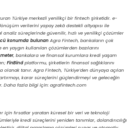
uran Türkiye merkezli yenilikçi bir fintech şirketidir. e-
d
ö
nüşüm verilerini yapay zekâ destekli altyapısı ile
 analiz süreçlerinde güvenilir, hızlı ve yenilikçi çözümler
cü konumda bulunan
Agra Fintech, bankaların çok
e en yaygın kullanılan çözümlerden bazılarını
ometer
, bankalara ve finansal kurumlara kredi yaş
am
ken;
FinBind
platformu, şirketlerin finansal sağlıklarını
a olanak tanır.
Agra Fintech, Türkiye
’
den d
ünyaya açılan
ı artırmayı, karar süreçlerini güçlendirmeyi ve geleceğin
. Daha fazla bilgi için: agrafintech.com
 için fırsatlar yaratan küresel bir veri ve teknoloji
özümleriyle kredi süreçlerini yeniden tanımlar, dolandırıcılığı
eleştirir, dijital pazarlama çözümleri sunar ve otomotiv