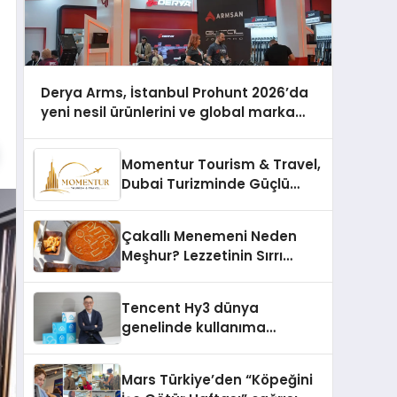
Derya Arms, İstanbul Prohunt 2026’da
yeni nesil ürünlerini ve global marka
vizyonunu sergiledi
Momentur Tourism & Travel,
Dubai Turizminde Güçlü
Operasyon Ağıyla Fark
Yaratıyor
Çakallı Menemeni Neden
Meşhur? Lezzetinin Sırrı
Nedir?
Tencent Hy3 dünya
genelinde kullanıma
sunuldu
Mars Türkiye’den “Köpeğini