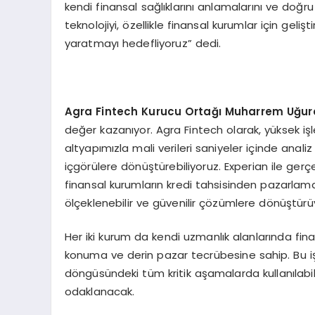
kendi finansal sağlıklarını anlamalarını ve doğru 
teknolojiyi, özellikle finansal kurumlar için geliş
yaratmayı hedefliyoruz” dedi.
Agra Fintech Kurucu Ortağı Muharrem Uğ
ure
değer kazanıyor. Agra Fintech olarak, yüksek iş
altyapımızla mali verileri saniyeler içinde analiz
içgörülere dönüştürebiliyoruz. Experian ile gerçe
finansal kurumların kredi tahsisinden pazarlama
ölçeklenebilir ve güvenilir çözümlere dönüştürü
Her iki kurum da kendi uzmanlık alanlarında fin
konuma ve derin pazar tecrübesine sahip. Bu iş bi
döngüsündeki tüm kritik aşamalarda kullanılabil
odaklanacak.