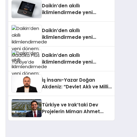
Daikin’den akıllı
iklimlendirmede yeni
dönem: Madoka Plus
Türkiye’de
Daikin’den akıllı
iklimlendirmede yeni
dönem: Madoka Plus
Türkiye’de
Daikin’den akıllı
iklimlendirmede yeni
dönem: Madoka Plus
Türkiye’de
İş İnsanı-Yazar Doğan
Akdeniz: “Devlet Aklı ve Milli
Çıkarlar Her Şeyin
Üzerindedir”
Türkiye ve Irak’taki Dev
Projelerin Mimarı Ahmet
Hasan Salim Beyoğlu, 10
Milyon Metrekarelik “Al Yusuf
Holding Industrial City”