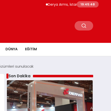
Derya Arms, İstanbul Prohunt 2026’da yeni ne
19:45:49
DÜNYA
EĞITIM
 çözümleri sunulacak
Son Dakika