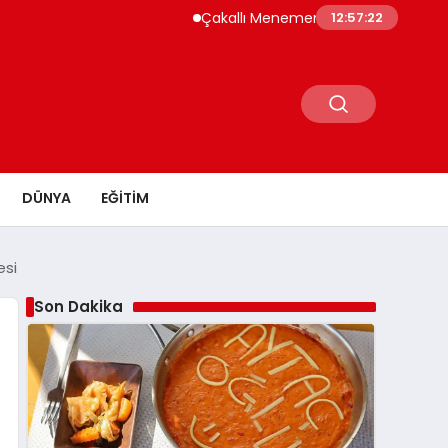
Çakallı Menemeni Neden Meşhur? Lezzetini
12:57:23
DÜNYA
EĞITIM
esi
Son Dakika