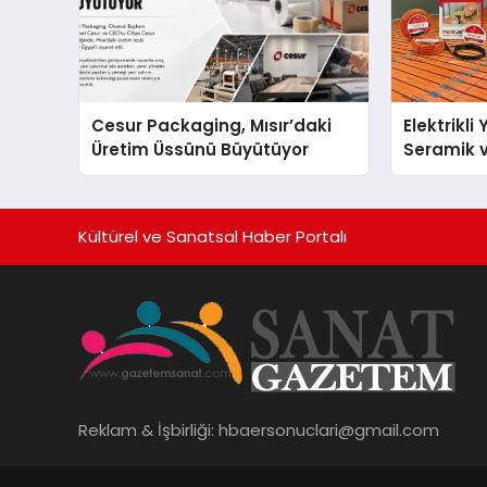
Cesur Packaging, Mısır’daki
Elektrikli
Üretim Üssünü Büyütüyor
Seramik v
En Veriml
Kültürel ve Sanatsal Haber Portalı
Reklam & İşbirliği:
hbaersonuclari@gmail.com