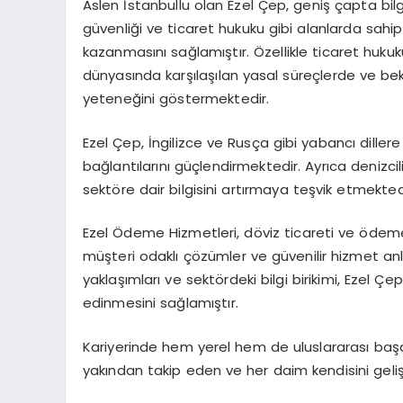
Aslen İstanbullu olan Ezel Çep, geniş çapta bilg
güvenliği ve ticaret hukuku gibi alanlarda sahi
kazanmasını sağlamıştır. Özellikle ticaret hukuku
dünyasında karşılaşılan yasal süreçlerde ve bek
yeteneğini göstermektedir.
Ezel Çep, İngilizce ve Rusça gibi yabancı dillere h
bağlantılarını güçlendirmektedir. Ayrıca denizc
sektöre dair bilgisini artırmaya teşvik etmekted
Ezel Ödeme Hizmetleri, döviz ticareti ve ödeme
müşteri odaklı çözümler ve güvenilir hizmet anla
yaklaşımları ve sektördeki bilgi birikimi, Ezel Ç
edinmesini sağlamıştır.
Kariyerinde hem yerel hem de uluslararası başa
yakından takip eden ve her daim kendisini gelişt