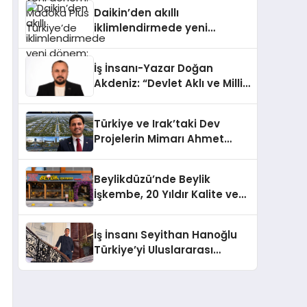
Türkiye’de
Daikin’den akıllı
iklimlendirmede yeni
dönem: Madoka Plus
Türkiye’de
İş İnsanı-Yazar Doğan
Akdeniz: “Devlet Aklı ve Milli
Çıkarlar Her Şeyin
Üzerindedir”
Türkiye ve Irak’taki Dev
Projelerin Mimarı Ahmet
Hasan Salim Beyoğlu, 10
Milyon Metrekarelik “Al Yusuf
Beylikdüzü’nde Beylik
Holding Industrial City”
İşkembe, 20 Yıldır Kalite ve
Projesini Hayata Geçirecek
Lezzetin Değişmeyen Adresi
İş İnsanı Seyithan Hanoğlu
Türkiye’yi Uluslararası
Arenada Tanıtmayı
Hedefliyor