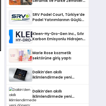
Seramik ve Parke Zeminler
İçin En Verimli Çözümler
SRV Padel Court, Türkiye’de
Padel Yatırımlarının Güçlü
Markası Olmayı Sürdürüyor
Kleen-Hy-Dro-Gen Inc., Sıfır
Karbon Emisyonlu Hidrojen
Isıtma Teknolojisinde ISO ve
TSSA Düzenleyici Onaylarını
Marie Rose kozmetik
Aldı
sektörüne giriş yaptı
Daikin’den akıllı
iklimlendirmede yeni
dönem: Madoka Plus
Türkiye’de
Daikin’den akıllı
iklimlendirmede yeni
dönem: Madoka Plus