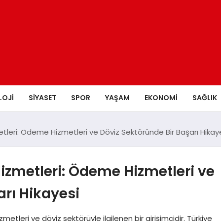
LOJI
SIYASET
SPOR
YAŞAM
EKONOMI
SAĞLIK
leri: Ödeme Hizmetleri ve Döviz Sektöründe Bir Başarı Hikay
izmetleri: Ödeme Hizmetleri ve
arı Hikayesi
leri ve döviz sektörüyle ilgilenen bir girişimcidir. Türkiye