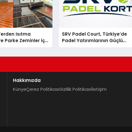
 Yerden Isıtma
SRV Padel Court, Türkiye’de
e Parke Zeminler İçin
Padel Yatırımlarının Güçlü
i Çözümler
Markası Olmayı Sürdürüyor
Hakkımızda
Künye
Çerez Politikası
Gizlilik Politikası
İletişim