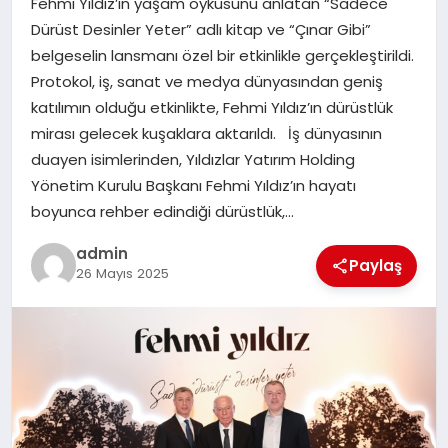
Fehmi Yıldız’ın yaşam öyküsünü anlatan “Sadece
EKONOMI
Dürüst Desinler Yeter” adlı kitap ve “Çınar Gibi”
belgeselin lansmanı özel bir etkinlikle gerçekleştirildi.
SAĞLIK
Protokol, iş, sanat ve medya dünyasından geniş
katılımın olduğu etkinlikte, Fehmi Yıldız’ın dürüstlük
DÜNYA
mirası gelecek kuşaklara aktarıldı. İş dünyasının
duayen isimlerinden, Yıldızlar Yatırım Holding
EĞITIM
Yönetim Kurulu Başkanı Fehmi Yıldız’ın hayatı
boyunca rehber edindiği dürüstlük,…
admin
Paylaş
26 Mayıs 2025