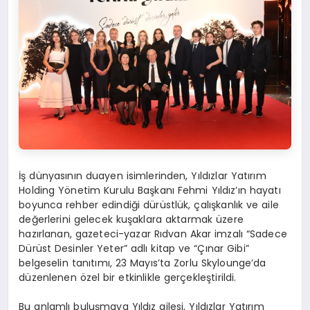
İş dünyasının duayen isimlerinden, Yıldızlar Yatırı
m
Holding Y
ö
netim Kurulu Başkanı
Fehmi Y
ıldız’ın
hayatı
boyunca rehber
edindiğ
i d
ürüstlük
, çalışkanlık ve aile
değerlerini gelecek kuşaklara aktarmak üzere
hazırlanan, gazeteci-yazar Rıdvan Akar imzalı “Sadece
Dürüst Desinler Yeter” adlı kitap ve “Çınar Gibi”
belgeselin tanıtımı, 23 Mayıs’ta Zorlu
Skylounge’da
düzenlenen
ö
zel
bir etkinlikle gerçekleştirildi.
Bu
anlamlı buluşmaya Yıldız ailesi, Yıldızlar Yatırı
m