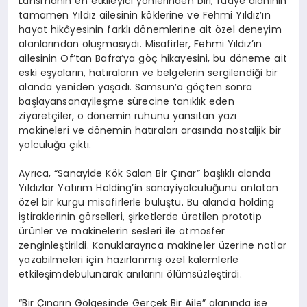
Lansmanın
en
etkileyici
yönlerinden
biri
,
fuaye
alanının
tamamen
Yıldız
ailesinin
köklerine
ve Fehmi
Yıldız’ın
hayat
hikâyesinin
farklı
dönemlerine
ait
özel
deneyim
alanlarından
oluşmasıydı
.
Misafirler
, Fehmi
Yıldız’ın
ailesinin
Of’tan
Bafra’ya
göç
hikayesini
,
bu
döneme
ait
eski
eşyaların
,
hatıraların
ve
belgelerin
sergilendiği
bir
alanda
yeniden
yaşadı
.
Samsun’a
göçten
sonra
başlayan
sanayileşme
sürecine
tanıklık
eden
ziyaretçiler
, o
dönemin
ruhunu
yansıtan
yazı
makineleri
ve
dönemin
hatıraları
arasında
nostaljik
bir
yolculuğa
çıktı
.
Ayrıca
, “
Sanayide
Kök Salan Bir Çınar”
başlıklı
alanda
Yıldızlar
Yatırım
Holding’in
sanayi
yolculuğunu
anlatan
özel
bir
kurgu
misafirlerle
buluştu
. Bu
alanda
holding
iştiraklerinin
görselleri
,
şirketlerde
üretilen
prototip
ürünler
ve
makinelerin
sesleri
ile
atmosfer
zenginleştirildi
.
Konuklar
ayrıca
makineler
üzerine
notlar
yazabilmeleri
için
hazırlanmış
özel
kalemlerle
etkileşimde
bulunarak
anılarını
ölümsüzleştirdi
.
“Bir
Çınarın
Gölgesinde
Gerçek
Bir Aile”
alanında
ise