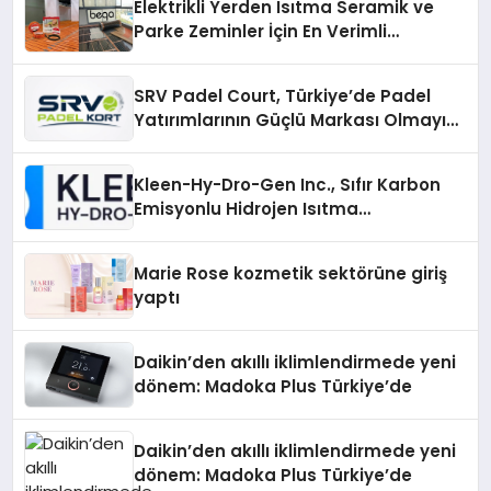
Elektrikli Yerden Isıtma Seramik ve
Parke Zeminler İçin En Verimli
Çözümler
SRV Padel Court, Türkiye’de Padel
Yatırımlarının Güçlü Markası Olmayı
Sürdürüyor
Kleen-Hy-Dro-Gen Inc., Sıfır Karbon
Emisyonlu Hidrojen Isıtma
Teknolojisinde ISO ve TSSA
Düzenleyici Onaylarını Aldı
Marie Rose kozmetik sektörüne giriş
yaptı
Daikin’den akıllı iklimlendirmede yeni
dönem: Madoka Plus Türkiye’de
Daikin’den akıllı iklimlendirmede yeni
dönem: Madoka Plus Türkiye’de