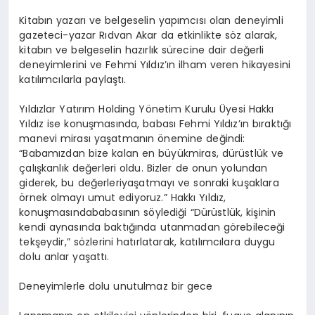
Kitabın yazarı ve belgeselin yapımcısı olan deneyimli
gazeteci-yazar Rıdvan Akar da etkinlikte s
ö
z alarak,
kitabın ve belgeselin hazırlık sürecine dair değerli
deneyimlerini ve Fehmi Yıldız’ın ilham veren hikayesini
katılımcılarla paylaştı.
Yıldızlar
Yatırım
Holding
Yönetim
Kurulu
Üyesi
Hakkı
Yıldız
ise
konuşmasında
,
babası
Fehmi
Yıldız’ın
bıraktığı
manevi
mirası
yaşatmanın
önemine
değindi
:
“
Babamızdan
bize
kalan
en
büyük
miras
,
dürüstlük
ve
çalışkanlık
değerleri
oldu
.
Bizler
de
onun
yolundan
giderek
,
bu
değerleri
yaşatmayı
ve
sonraki
kuşaklara
örnek
olmayı
umut
ediyoruz
.”
Hakkı
Yıldız,
konuşmasında
babasının
söylediği
“
Dürüstlük
,
kişinin
kendi
aynasında
baktığında
utanmadan
görebileceği
tek
şeydir
,”
sözlerini
hatırlatarak
,
katılımcılara
duygu
dolu
anlar
yaşattı
.
Deneyimlerle dolu unutulmaz bir gece