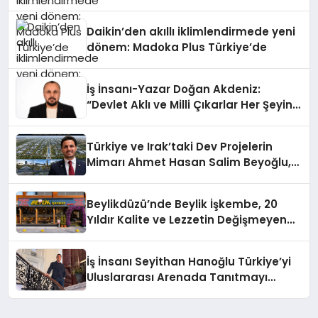
Daikin’den akıllı iklimlendirmede yeni
dönem: Madoka Plus Türkiye’de
İş İnsanı-Yazar Doğan Akdeniz:
“Devlet Aklı ve Milli Çıkarlar Her Şeyin
Üzerindedir”
Türkiye ve Irak’taki Dev Projelerin
Mimarı Ahmet Hasan Salim Beyoğlu,
10 Milyon Metrekarelik “Al Yusuf
Holding Industrial City” Projesini
Beylikdüzü’nde Beylik İşkembe, 20
Hayata Geçirecek
Yıldır Kalite ve Lezzetin Değişmeyen
Adresi
İş İnsanı Seyithan Hanoğlu Türkiye’yi
Uluslararası Arenada Tanıtmayı
Hedefliyor