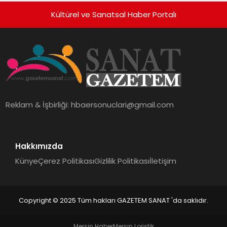
Kültürel ve Sanatsal Haber Portalı
Reklam & İşbirliği:
hbaersonuclari@gmail.com
Hakkımızda
Künye
Çerez Politikası
Gizlilik Politikası
İletişim
Copyright © 2025 Tüm hakları GAZETEM SANAT 'da saklıdır.
Mersin Haber
Mersin Lojistik