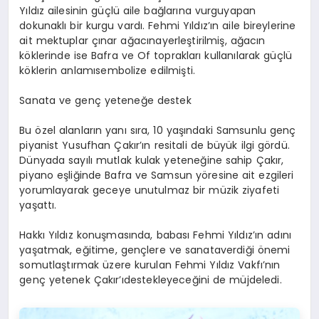
Yıldız
ailesinin
güçlü
aile
bağlarına
vurgu
yapan
dokunaklı
bir
kurgu
vardı
. Fehmi
Yıldız’ın
aile
bireylerine
ait
mektuplar
çınar
ağacına
yerleştirilmiş
,
ağacın
köklerinde
ise
Bafra
ve
Of
toprakları
kullanılarak
güçlü
köklerin
anlamı
sembolize
edilmişti
.
Sanata
ve
genç
yeteneğe
destek
Bu
özel
alanların
yanı
sıra
, 10
yaşındaki
Samsunlu
genç
piyanist
Yusufhan
Çakır’ın
resitali
de
büyük
ilgi
gördü
.
Dünyada
sayılı
mutlak
kulak
yeteneğine
sahip
Çakır
,
piyano
eşliğinde
Bafra
ve Samsun
yöresine
ait
ezgileri
yorumlayarak
geceye
unutulmaz
bir
müzik
ziyafeti
yaşattı
.
Hakkı
Yıldız
konuşmasında
,
babası
Fehmi
Yıldız’ın
adını
yaşatmak
,
eğitime
,
gençlere
ve
sanata
verdiği
önemi
somutlaştırmak
üzere
kurulan
Fehmi Yıldız
Vakfı’nın
genç
yetenek
Çakır’ı
destekleyeceğini
de
müjdeledi
.