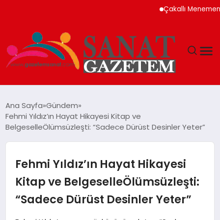
Çakallı Menemeni Neden Me
MAGAZIN
Ana Sayfa
Gündem
Fehmi Yıldız’ın Hayat Hikayesi Kitap ve
TEKNOLOJI
BelgeselleÖlümsüzleşti: “Sadece Dürüst Desinler Yeter”
SIYASET
Fehmi Yıldız’ın Hayat Hikayesi
SPOR
Kitap ve BelgeselleÖlümsüzleşti:
“Sadece Dürüst Desinler Yeter”
YAŞAM