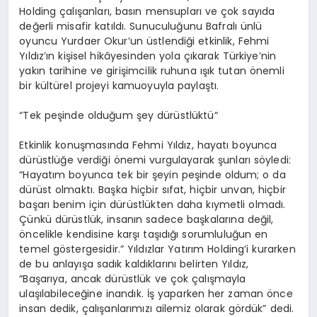
Holding
çalışanları, basın mensupları
ve
çok sayı
da
de
ğerli
misafir katıldı. Sunuculuğunu Bafralı ünlü
oyuncu Yurdaer Okur’un üstlendiği etkinlik, Fehmi
Yıldız’ın kişisel hikâyesinden yola çıkarak Türkiye’nin
yakın tarihine ve girişimcilik ruhuna ışık tutan
ö
nemli
bir kültürel projeyi kamuoyuyla paylaştı.
“Tek peşinde
olduğ
um
ş
ey
d
ürüstlüktü
“
Etkinlik konuş
mas
ında
Fehmi Yıldız, hayatı boyunca
dürüstlüğe verdiği
ö
nemi vurgulayarak şunları s
ö
yledi
:
“Hayatım boyunca tek bir şeyin peşinde oldum; o da
dürüst olmaktı. Başka hiçbir sıfat, hiçbir unvan, hiçbir
başarı benim iç
in d
ürüstlükten
daha kıymetli olmadı.
Çünkü dürüstlük, insanın sadece başkaları
na de
ğil
,
ö
ncelikle
kendisine karşı taşıdığı sorumluluğun en
temel g
ö
stergesidir
.” Yıldızlar Yatırım Holding’i kurarken
de bu anlayışa sadık kaldıklarını belirten Yıldız,
“Başarıya, ancak dürüstlük ve ç
ok
çalışmayla
ulaşılabileceğine inandık. İş yaparken her zaman
ö
nce
in
san d
edik, çalışanlarımızı ailemiz olarak g
ö
rdük
” dedi.