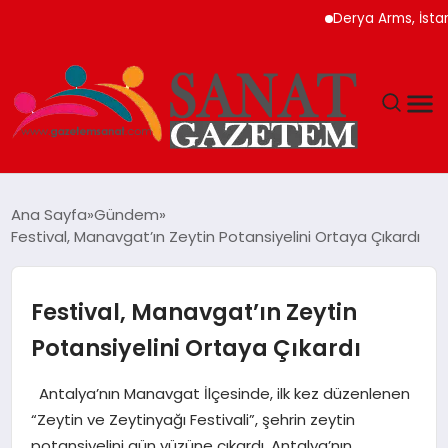
Derya Arms, İstanbul Pr
MAGAZIN
Ana Sayfa
Gündem
Festival, Manavgat’ın Zeytin Potansiyelini Ortaya Çıkardı
TEKNOLOJI
SIYASET
Festival, Manavgat’ın Zeytin
Potansiyelini Ortaya Çıkardı
SPOR
Antalya’nın Manavgat İlçesinde, ilk kez düzenlenen
YAŞAM
“Zeytin ve Zeytinyağı Festivali”, şehrin zeytin
potansiyelini gün yüzüne çıkardı. Antalya’nın