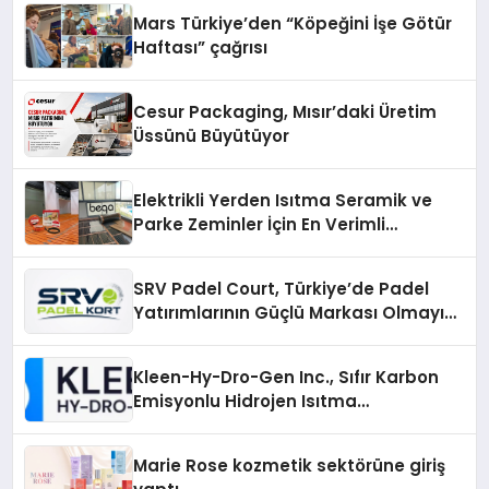
Mars Türkiye’den “Köpeğini İşe Götür
Haftası” çağrısı
Cesur Packaging, Mısır’daki Üretim
Üssünü Büyütüyor
Elektrikli Yerden Isıtma Seramik ve
Parke Zeminler İçin En Verimli
Çözümler
SRV Padel Court, Türkiye’de Padel
Yatırımlarının Güçlü Markası Olmayı
Sürdürüyor
Kleen-Hy-Dro-Gen Inc., Sıfır Karbon
Emisyonlu Hidrojen Isıtma
Teknolojisinde ISO ve TSSA
Düzenleyici Onaylarını Aldı
Marie Rose kozmetik sektörüne giriş