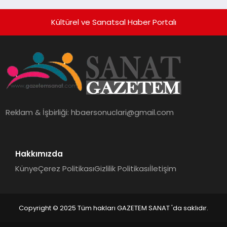
Holding Industrial City” Projesini
Hayata Geçirecek
Kültürel ve Sanatsal Haber Portalı
Reklam & İşbirliği:
hbaersonuclari@gmail.com
Hakkımızda
Künye
Çerez Politikası
Gizlilik Politikası
İletişim
Copyright © 2025 Tüm hakları GAZETEM SANAT 'da saklıdır.