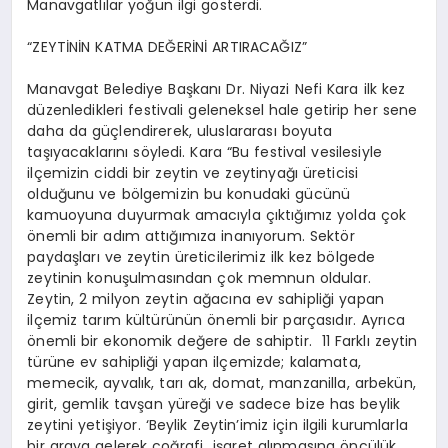
Manavgatlılar yoğun ilgi gösterdi.
“ZEYTİNİN KATMA DEĞERİNİ ARTIRACAĞIZ”
Manavgat Belediye Başkanı Dr. Niyazi Nefi Kara ilk kez
düzenledikleri festivali geleneksel hale getirip her sene
daha da güçlendirerek, uluslararası boyuta
taşıyacaklarını söyledi. Kara “Bu festival vesilesiyle
ilçemizin ciddi bir zeytin ve zeytinyağı üreticisi
olduğunu ve bölgemizin bu konudaki gücünü
kamuoyuna duyurmak amacıyla çıktığımız yolda çok
önemli bir adım attığımıza inanıyorum. Sektör
paydaşları ve zeytin üreticilerimiz ilk kez bölgede
zeytinin konuşulmasından çok memnun oldular.
Zeytin, 2 milyon zeytin ağacına ev sahipliği yapan
ilçemiz tarım kültürünün önemli bir parçasıdır. Ayrıca
önemli bir ekonomik değere de sahiptir. 11 Farklı zeytin
türüne ev sahipliği yapan ilçemizde; kalamata,
memecik, ayvalık, tarı ak, domat, manzanilla, arbekün,
girit, gemlik tavşan yüreği ve sadece bize has beylik
zeytini yetişiyor. ‘Beylik Zeytin’imiz için ilgili kurumlarla
bir araya gelerek coğrafi işaret alınmasına öncülük