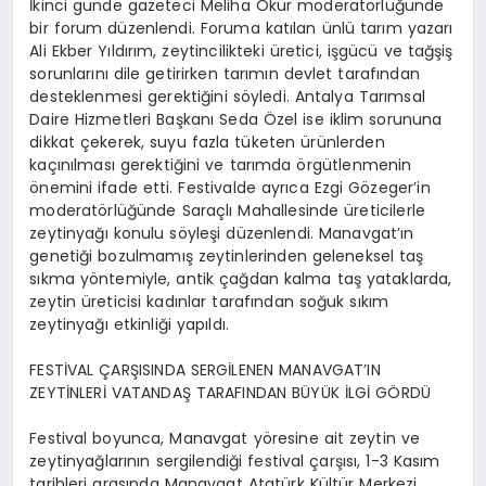
İkinci günde gazeteci Meliha Okur moderatörlüğünde
bir forum düzenlendi. Foruma katılan ünlü tarım yazarı
Ali Ekber Yıldırım, zeytincilikteki üretici, işgücü ve tağşiş
sorunlarını dile getirirken tarımın devlet tarafından
desteklenmesi gerektiğini söyledi. Antalya Tarımsal
Daire Hizmetleri Başkanı Seda Özel ise iklim sorununa
dikkat çekerek, suyu fazla tüketen ürünlerden
kaçınılması gerektiğini ve tarımda örgütlenmenin
önemini ifade etti. Festivalde ayrıca Ezgi Gözeger’in
moderatörlüğünde Saraçlı Mahallesinde üreticilerle
zeytinyağı konulu söyleşi düzenlendi. Manavgat’ın
genetiği bozulmamış zeytinlerinden geleneksel taş
sıkma yöntemiyle, antik çağdan kalma taş yataklarda,
zeytin üreticisi kadınlar tarafından soğuk sıkım
zeytinyağı etkinliği yapıldı.
FESTİVAL ÇARŞISINDA SERGİLENEN MANAVGAT’IN
ZEYTİNLERİ VATANDAŞ TARAFINDAN BÜYÜK İLGİ GÖRDÜ
Festival boyunca, Manavgat yöresine ait zeytin ve
zeytinyağlarının sergilendiği festival çarşısı, 1-3 Kasım
tarihleri arasında Manavgat Atatürk Kültür Merkezi