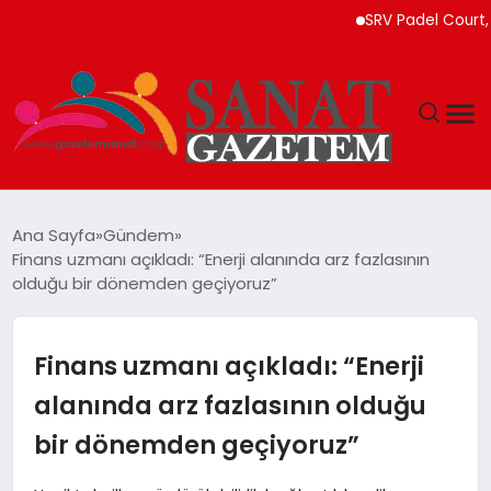
SRV Padel Court, Türki
MAGAZIN
Ana Sayfa
Gündem
Finans uzmanı açıkladı: “Enerji alanında arz fazlasının
TEKNOLOJI
olduğu bir dönemden geçiyoruz”
SIYASET
Finans uzmanı açıkladı: “Enerji
SPOR
alanında arz fazlasının olduğu
bir dönemden geçiyoruz”
YAŞAM