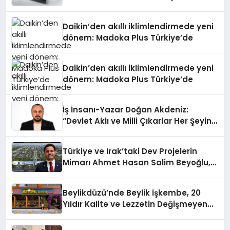
Daikin’den akıllı iklimlendirmede yeni
dönem: Madoka Plus Türkiye’de
Daikin’den akıllı iklimlendirmede yeni
dönem: Madoka Plus Türkiye’de
İş İnsanı-Yazar Doğan Akdeniz:
“Devlet Aklı ve Milli Çıkarlar Her Şeyin
Üzerindedir”
Türkiye ve Irak’taki Dev Projelerin
Mimarı Ahmet Hasan Salim Beyoğlu,
10 Milyon Metrekarelik “Al Yusuf
Holding Industrial City” Projesini
Beylikdüzü’nde Beylik İşkembe, 20
Hayata Geçirecek
Yıldır Kalite ve Lezzetin Değişmeyen
Adresi