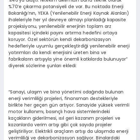
%46’ya ulaştı. Nitekim ülkemizin bunu teknik olarak
%70’e çıkarma potansiyeli de var. Bu noktada Enerji
Bakanlığı’nın, YEKA (Yenilenebilir Enerji Kaynak Alanları)
ihaleleriyle her yıl devreye almayı planladığı kapasite
projeksiyonu, yenilenebilir enerjinin toplam arz
kapasitesi içindeki payını artırma hedefini ortaya
koruyor. Özel sektörün kendi dekarbonizasyon
hedefleriyle uyumlu gerçekleştirdiği yenilenebilir enerji
yatırımları da kendi enerjisini üreten bina ve
fabrikaların artışıyla yine önemli katkılarda bulunuyor”
diyerek sözlerine şunları ekledi:
“Sanayi, ulaşım ve bina yönetimi odağında bulunan
enerji verimliliği projeleri, finansman destekleriyle
birlikte her geçen gün artıyor. Sanayide yüksek verimli
motor kullanımı, basınçlı hava sistemlerindeki
kaçakların giderilmesi, ısıl geri kazanım projeleri ve
kazanlarda verim artışı gibi çok sayıda projeler
geliştiriliyor. Elektrikli araçların artışı da ulaşımda enerji
verimliliği ve dekarbonizasyon sağlıyor. Binalardaki