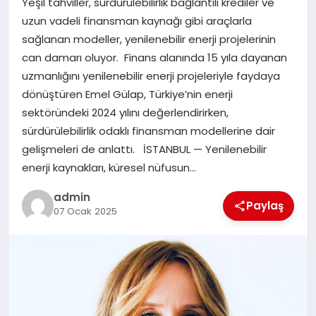
Yeşil tahviller, sürdürülebilirlik bağlantılı krediler ve
EKONOMI
uzun vadeli finansman kaynağı gibi araçlarla
sağlanan modeller, yenilenebilir enerji projelerinin
SAĞLIK
can damarı oluyor. Finans alanında 15 yıla dayanan
uzmanlığını yenilenebilir enerji projeleriyle faydaya
DÜNYA
dönüştüren Emel Gülap, Türkiye’nin enerji
sektöründeki 2024 yılını değerlendirirken,
EĞITIM
sürdürülebilirlik odaklı finansman modellerine dair
gelişmeleri de anlattı. İSTANBUL — Yenilenebilir
enerji kaynakları, küresel nüfusun…
admin
Paylaş
07 Ocak 2025