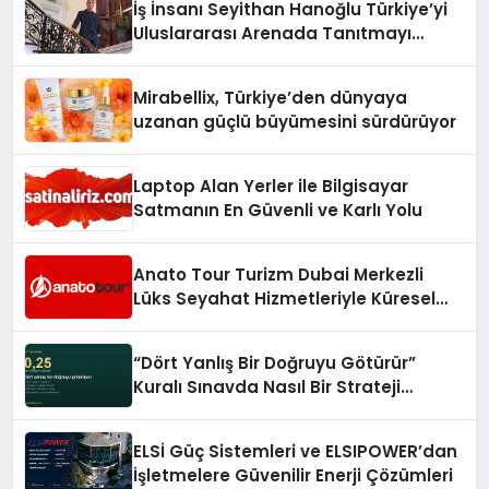
İş İnsanı Seyithan Hanoğlu Türkiye’yi
Uluslararası Arenada Tanıtmayı
Hedefliyor
Mirabellix, Türkiye’den dünyaya
uzanan güçlü büyümesini sürdürüyor
Laptop Alan Yerler ile Bilgisayar
Satmanın En Güvenli ve Karlı Yolu
Anato Tour Turizm Dubai Merkezli
Lüks Seyahat Hizmetleriyle Küresel
Turizmde Öne Çıkıyor
“Dört Yanlış Bir Doğruyu Götürür”
Kuralı Sınavda Nasıl Bir Strateji
Gerektiriyor?
ELSİ Güç Sistemleri ve ELSIPOWER’dan
İşletmelere Güvenilir Enerji Çözümleri