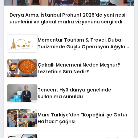
Derya Arms, İstanbul Prohunt 2026’da yeni nesil
ürünlerini ve global marka vizyonunu sergiledi
Momentur Tourism & Travel, Dubai
Turizminde Güçlü Operasyon Ağıyla
Fark Yaratıyor
Çakallı Menemeni Neden Meşhur?
Lezzetinin Sırrı Nedir?
Tencent Hy3 dünya genelinde
kullanıma sunuldu
Mars Türkiye’den “Köpeğini İşe Götür
Haftası” çağrısı