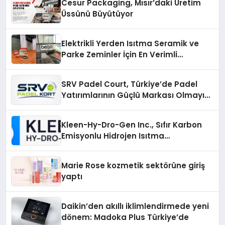
Cesur Packaging, Mısır’daki Üretim
Üssünü Büyütüyor
Elektrikli Yerden Isıtma Seramik ve
Parke Zeminler İçin En Verimli
Çözümler
SRV Padel Court, Türkiye’de Padel
Yatırımlarının Güçlü Markası Olmayı
Sürdürüyor
Kleen-Hy-Dro-Gen Inc., Sıfır Karbon
Emisyonlu Hidrojen Isıtma
Teknolojisinde ISO ve TSSA
Düzenleyici Onaylarını Aldı
Marie Rose kozmetik sektörüne giriş
yaptı
Daikin’den akıllı iklimlendirmede yeni
dönem: Madoka Plus Türkiye’de