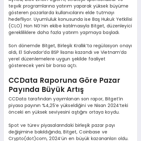
teşvik programlarına yatırım yaparak yüksek büyüme
gösteren pazarlarda kullanıcılarını elde tutmayı
hedefliyor. Uyumluluk konusunda ise Baş Hukuk Yetkilisi
(CLO) Hon NG’nin ekibe katılmasıyla Bitget, düzenleyici
gerekliliklere daha fazla yatırım yapmaya başladı.
Son dönemde Bitget, Birleşik Krallık’ta regülasyon onayı
aldı, El Salvador’da BSP lisansı kazandı ve Vietnam’da
yerel düzenlemelere uygun şekilde faaliyet
gösterecek yeni bir borsa açtı.
CCData Raporuna G
ö
re Pazar
Payında Büyü
k Art
ış
CCData tarafından yayımlanan son rapor, Bitget’in
piyasa payının %4,25’e yükseldiğini ve Nisan 2024’teki
önceki en yüksek seviyesini aştığını ortaya koydu.
Spot ve türev piyasalarındaki birleşik pazar payı
değişimine bakıldığında, Bitget, Coinbase ve
Crypto(dot)com, 2024’ün en büyük kazananları oldu.