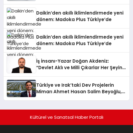
Daikin’den akıllı iklimlendirmede yeni
dönem: Madoka Plus Türkiye’de
Daikin’den akıllı iklimlendirmede yeni
dönem: Madoka Plus Türkiye’de
İş İnsanı-Yazar Doğan Akdeniz:
“Devlet Aklı ve Milli Çıkarlar Her Şeyin
Üzerindedir”
Türkiye ve Irak’taki Dev Projelerin
Mimarı Ahmet Hasan Salim Beyoğlu,
10 Milyon Metrekarelik “Al Yusuf
Holding Industrial City” Projesini
Hayata Geçirecek
Kültürel ve Sanatsal Haber Portalı