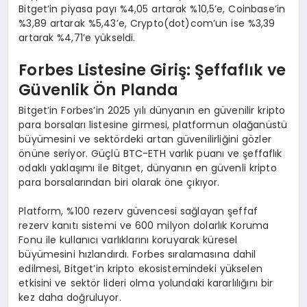
Bitget’in piyasa payı %4,05 artarak %10,5’e, Coinbase’in
%3,89 artarak %5,43’e, Crypto(dot)com’un ise %3,39
artarak %4,71’e yükseldi.
Forbes Listesine Giriş: Şeffaflık ve
Güvenlik Ö
n Planda
Bitget’in Forbes’in 2025 yılı dünyanın en güvenilir kripto
para borsaları listesine girmesi, platformun olağanüstü
büyümesini ve sektördeki artan güvenilirliğini gözler
önüne seriyor. Güçlü BTC-ETH varlık puanı ve şeffaflık
odaklı yaklaşımı ile Bitget, dünyanın en güvenli kripto
para borsalarından biri olarak öne çıkıyor.
Platform, %100 rezerv güvencesi sağlayan şeffaf
rezerv kanıtı sistemi ve 600 milyon dolarlık Koruma
Fonu ile kullanıcı varlıklarını koruyarak küresel
büyümesini hızlandırdı. Forbes sıralamasına dahil
edilmesi, Bitget’in kripto ekosistemindeki yükselen
etkisini ve sektör lideri olma yolundaki kararlılığını bir
kez daha doğruluyor.