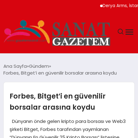
Derya Arms, İstanbul P
MAGAZIN
Ana Sayfa
Gündem
Forbes, Bitget’i en güvenilir borsalar arasına koydu
TEKNOLOJI
SIYASET
Forbes, Bitget’i en güvenilir
borsalar arasına koydu
SPOR
Dünyanın önde gelen kripto para borsası ve Web3
YAŞAM
şirketi Bitget, Forbes tarafından yayımlanan
“Dünyanın En Güvenilir 25 Kripto Borsası“ listesine