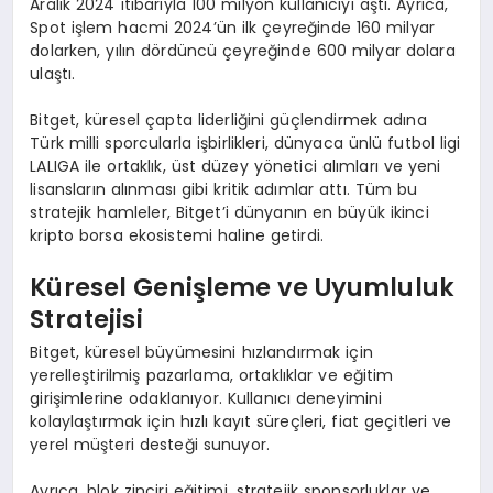
Aralık 2024 itibarıyla 100 milyon kullanıcıyı aştı. Ayrıca,
Spot işlem hacmi 2024’ün ilk çeyreğinde 160 milyar
dolarken, yılın dördüncü çeyreğinde 600 milyar dolara
ulaştı.
Bitget, küresel çapta liderliğini güçlendirmek adına
Türk milli sporcularla işbirlikleri, dünyaca ünlü futbol ligi
LALIGA ile ortaklık, üst düzey yönetici alımları ve yeni
lisansların alınması gibi kritik adımlar attı. Tüm bu
stratejik hamleler, Bitget’i dünyanın en büyük ikinci
kripto borsa ekosistemi haline getirdi.
Küresel Genişleme ve Uyumluluk
Stratejisi
Bitget, küresel büyümesini hızlandırmak için
yerelleştirilmiş pazarlama, ortaklıklar ve eğitim
girişimlerine odaklanıyor. Kullanıcı deneyimini
kolaylaştırmak için hızlı kayıt süreçleri, fiat geçitleri ve
yerel müşteri desteği sunuyor.
Ayrıca, blok zinciri eğitimi, stratejik sponsorluklar ve