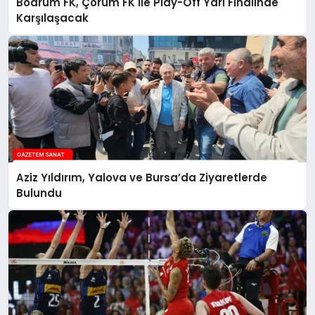
Bodrum FK, Çorum FK ile Play-Off Yarı Finalinde
Karşılaşacak
Aziz Yıldırım, Yalova ve Bursa’da Ziyaretlerde
Bulundu