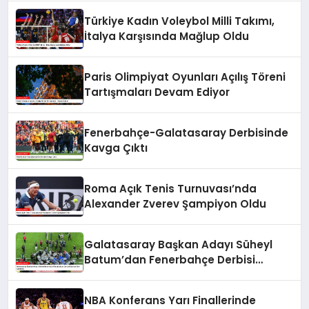
Türkiye Kadın Voleybol Milli Takımı,
İtalya Karşısında Mağlup Oldu
Paris Olimpiyat Oyunları Açılış Töreni
Tartışmaları Devam Ediyor
Fenerbahçe-Galatasaray Derbisinde
Kavga Çıktı
Roma Açık Tenis Turnuvası’nda
Alexander Zverev Şampiyon Oldu
Galatasaray Başkan Adayı Süheyl
Batum’dan Fenerbahçe Derbisi
Sonrası Sert Açıklama
NBA Konferans Yarı Finallerinde