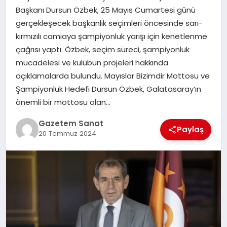
EKONOMI
Başkanı Dursun Özbek, 25 Mayıs Cumartesi günü
gerçekleşecek başkanlık seçimleri öncesinde sarı-
SAĞLIK
kırmızılı camiaya şampiyonluk yarışı için kenetlenme
çağrısı yaptı. Özbek, seçim süreci, şampiyonluk
DÜNYA
mücadelesi ve kulübün projeleri hakkında
açıklamalarda bulundu. Mayıslar Bizimdir Mottosu ve
EĞITIM
Şampiyonluk Hedefi Dursun Özbek, Galatasaray’ın
önemli bir mottosu olan…
Gazetem Sanat
Paylaş
20 Temmuz 2024