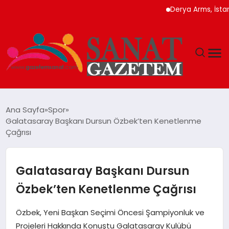
Derya Arms, İstanbul P
MAGAZIN
Ana Sayfa
Spor
Galatasaray Başkanı Dursun Özbek’ten Kenetlenme
TEKNOLOJI
Çağrısı
SIYASET
Galatasaray Başkanı Dursun
SPOR
Özbek’ten Kenetlenme Çağrısı
YAŞAM
Özbek, Yeni Başkan Seçimi Öncesi Şampiyonluk ve
Projeleri Hakkında Konuştu Galatasaray Kulübü