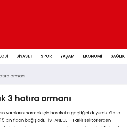
LOJI
SIYASET
SPOR
YAŞAM
EKONOMI
SAĞLIK
hatıra ormanı
ık 3 hatıra ormanı
n yaralarını sarmak için harekete geçtiğini duyurdu. Gate
15 bin fidan bağışladı. İSTANBUL — Farklı sektörlerden