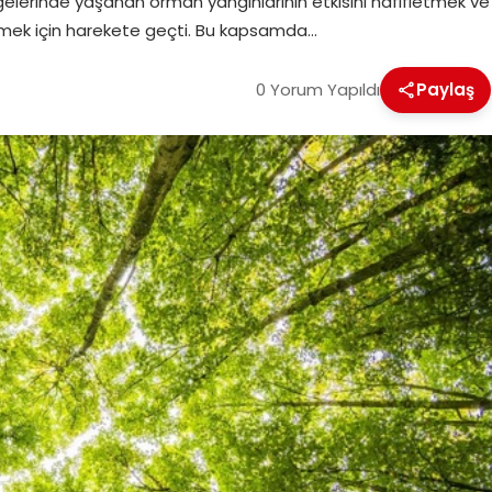
ölgelerinde yaşanan orman yangınlarının etkisini hafifletmek ve
mek için harekete geçti. Bu kapsamda…
0 Yorum Yapıldı
Paylaş