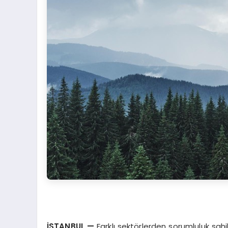
İSTANBUL
—
Farklı sektörlerden sorumluluk sah