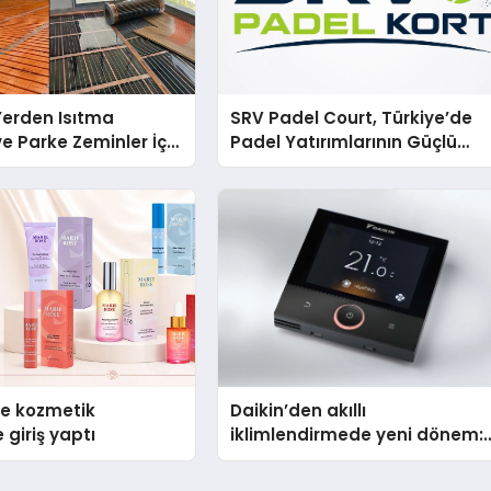
 Yerden Isıtma
SRV Padel Court, Türkiye’de
e Parke Zeminler İçin
Padel Yatırımlarının Güçlü
i Çözümler
Markası Olmayı Sürdürüyor
se kozmetik
Daikin’den akıllı
 giriş yaptı
iklimlendirmede yeni dönem:
Madoka Plus Türkiye’de