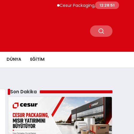
Cesur Packaging, Mısır’daki Üretim Üssünü 
12:28:52
DÜNYA
EĞITIM
Son Dakika