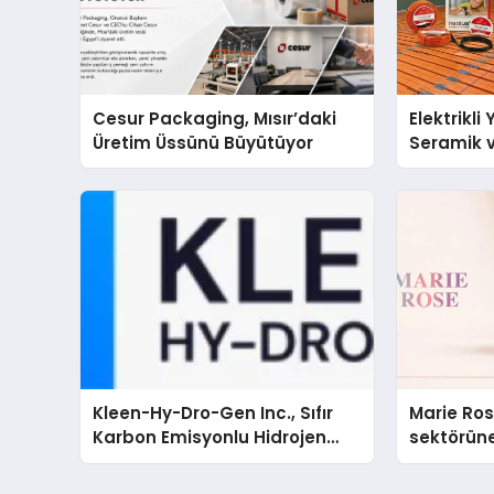
Cesur Packaging, Mısır’daki
Elektrikli
Üretim Üssünü Büyütüyor
Seramik v
En Veriml
Kleen-Hy-Dro-Gen Inc., Sıfır
Marie Ro
Karbon Emisyonlu Hidrojen
sektörüne
Isıtma Teknolojisinde ISO ve
TSSA Düzenleyici Onaylarını