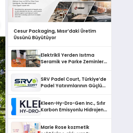
Cesur Packaging, Mısır’daki Üretim
Üssünü Büyütüyor
Elektrikli Yerden Isıtma
Seramik ve Parke Zeminler
İçin En Verimli Çözümler
SRV Padel Court, Türkiye’de
Padel Yatırımlarının Güçlü
Markası Olmayı Sürdürüyor
Kleen-Hy-Dro-Gen Inc., Sıfır
Karbon Emisyonlu Hidrojen
Isıtma Teknolojisinde ISO ve
TSSA Düzenleyici Onaylarını
Marie Rose kozmetik
Aldı