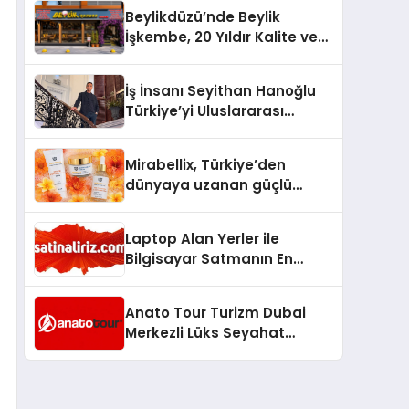
Milyon Metrekarelik “Al Yusuf
Beylikdüzü’nde Beylik
Holding Industrial City”
İşkembe, 20 Yıldır Kalite ve
Projesini Hayata Geçirecek
Lezzetin Değişmeyen Adresi
İş İnsanı Seyithan Hanoğlu
Türkiye’yi Uluslararası
Arenada Tanıtmayı
Hedefliyor
Mirabellix, Türkiye’den
dünyaya uzanan güçlü
büyümesini sürdürüyor
Laptop Alan Yerler ile
Bilgisayar Satmanın En
Güvenli ve Karlı Yolu
Anato Tour Turizm Dubai
Merkezli Lüks Seyahat
Hizmetleriyle Küresel
Turizmde Öne Çıkıyor