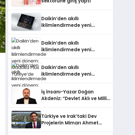
sektörüne giriş yaptı
Daikin’den akıllı
iklimlendirmede yeni
dönem: Madoka Plus
Türkiye’de
Daikin’den akıllı
iklimlendirmede yeni
dönem: Madoka Plus
Türkiye’de
Daikin’den akıllı
iklimlendirmede yeni
dönem: Madoka Plus
Türkiye’de
İş İnsanı-Yazar Doğan
Akdeniz: “Devlet Aklı ve Milli
Çıkarlar Her Şeyin
Üzerindedir”
Türkiye ve Irak’taki Dev
Projelerin Mimarı Ahmet
Hasan Salim Beyoğlu, 10