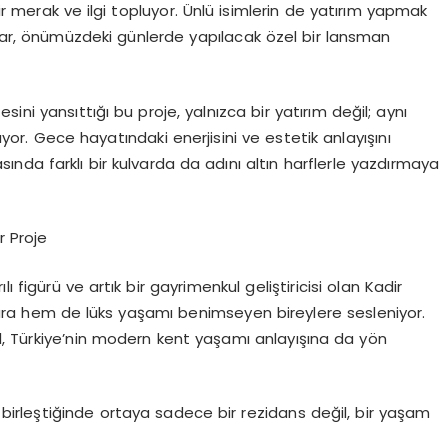
merak ve ilgi topluyor. Ünlü isimlerin de yatırım yapmak
ylar, önümüzdeki günlerde yapılacak özel bir lansman
ni yansıttığı bu proje, yalnızca bir yatırım değil; aynı
or. Gece hayatındaki enerjisini ve estetik anlayışını
da farklı bir kulvarda da adını altın harflerle yazdırmaya
r Proje
ı figürü ve artık bir gayrimenkul geliştiricisi olan Kadir
ra hem de lüks yaşamı benimseyen bireylere sesleniyor.
, Türkiye’nin modern kent yaşamı anlayışına da yön
 birleştiğinde ortaya sadece bir rezidans değil, bir yaşam