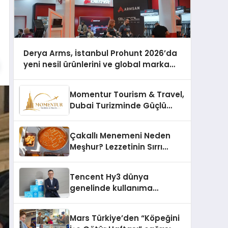
Derya Arms, İstanbul Prohunt 2026’da
yeni nesil ürünlerini ve global marka
vizyonunu sergiledi
Momentur Tourism & Travel,
Dubai Turizminde Güçlü
Operasyon Ağıyla Fark
Yaratıyor
Çakallı Menemeni Neden
Meşhur? Lezzetinin Sırrı
Nedir?
Tencent Hy3 dünya
genelinde kullanıma
sunuldu
Mars Türkiye’den “Köpeğini