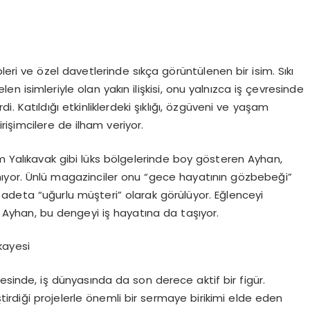
pleri ve özel davetlerinde sıkça görüntülenen bir isim. Sıkı
 isimleriyle olan yakın ilişkisi, onu yalnızca iş çevresinde
i. Katıldığı etkinliklerdeki şıklığı, özgüveni ve yaşam
işimcilere de ilham veriyor.
m Yalıkavak gibi lüks bölgelerinde boy gösteren Ayhan,
mıyor. Ünlü magazinciler onu “gece hayatının gözbebeği”
 adeta “uğurlu müşteri” olarak görülüyor. Eğlenceyi
Ayhan, bu dengeyi iş hayatına da taşıyor.
kayesi
esinde, iş dünyasında da son derece aktif bir figür.
ştirdiği projelerle önemli bir sermaye birikimi elde eden