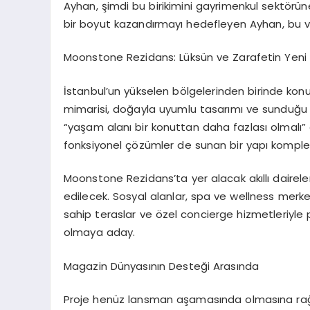
Ayhan, şimdi bu birikimini gayrimenkul sektörüne 
bir boyut kazandırmayı hedefleyen Ayhan, bu v
Moonstone Rezidans: Lüksün ve Zarafetin Yeni 
İstanbul’un yükselen bölgelerinden birinde k
mimarisi, doğayla uyumlu tasarımı ve sunduğu ayr
“yaşam alanı bir konuttan daha fazlası olmalı” 
fonksiyonel çözümler de sunan bir yapı komple
Moonstone Rezidans’ta yer alacak akıllı daireler, 
edilecek. Sosyal alanlar, spa ve wellness merk
sahip teraslar ve özel concierge hizmetleriyle 
olmaya aday.
Magazin Dünyasının Desteği Arasında
Proje henüz lansman aşamasında olmasına rağ