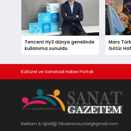
Tencent Hy3 dünya genelinde
Mars Türk
kullanıma sunuldu
Götür Haf
Kültürel ve Sanatsal Haber Portalı
Reklam & İşbirliği:
hbaersonuclari@gmail.com