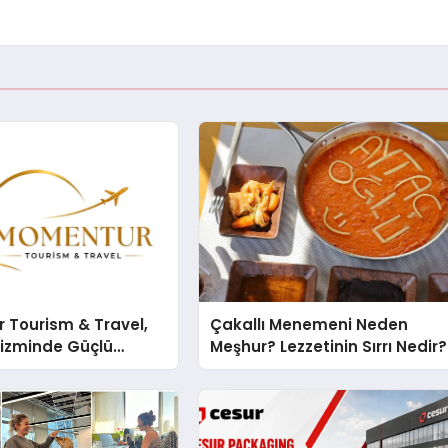
 Tourism & Travel,
Çakallı Menemeni Neden
rizminde Güçlü
Meşhur? Lezzetinin Sırrı Nedir?
n Ağıyla Fark