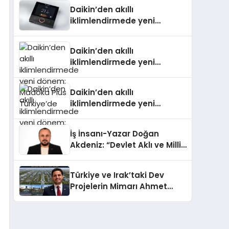
Daikin’den akıllı
iklimlendirmede yeni
dönem: Madoka Plus
Türkiye’de
Daikin’den akıllı
iklimlendirmede yeni
dönem: Madoka Plus
Türkiye’de
Daikin’den akıllı
iklimlendirmede yeni
dönem: Madoka Plus
Türkiye’de
İş İnsanı-Yazar Doğan
Akdeniz: “Devlet Aklı ve Milli
Çıkarlar Her Şeyin
Üzerindedir”
Türkiye ve Irak’taki Dev
Projelerin Mimarı Ahmet
Hasan Salim Beyoğlu, 10
Milyon Metrekarelik “Al Yusuf
Holding Industrial City”