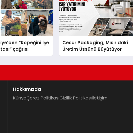
iye’den “Köpeğini İşe
Cesur Packaging, Mısır’daki
tası” çağrısı
Üretim Üssünü Büyütüyor
Hakkımızda
Künye
Çerez Politikası
Gizlilik Politikası
İletişim