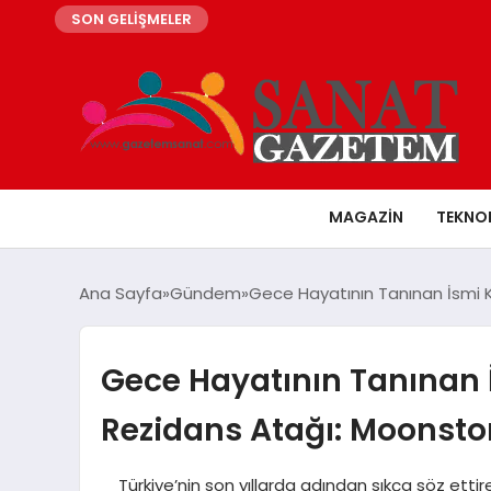
SON GELİŞMELER
MAGAZIN
TEKNO
Ana Sayfa
Gündem
Gece Hayatının Tanınan İsmi 
Gece Hayatının Tanınan 
Rezidans Atağı: Moonsto
Türkiye’nin son yıllarda adından sıkça söz ettiren