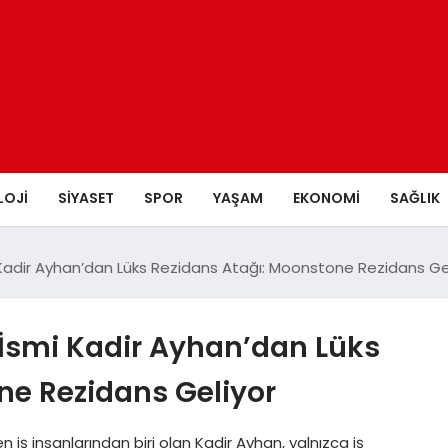
LOJI
SIYASET
SPOR
YAŞAM
EKONOMI
SAĞLIK
Kadir Ayhan’dan Lüks Rezidans Atağı: Moonstone Rezidans Ge
İsmi Kadir Ayhan’dan Lüks
ne Rezidans Geliyor
 iş insanlarından biri olan Kadir Ayhan, yalnızca iş