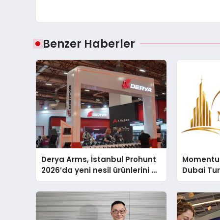
Benzer Haberler
Derya Arms, İstanbul Prohunt
Momentur
2026’da yeni nesil ürünlerini ve
Dubai Tu
global marka vizyonunu
Operasyo
sergiledi
Yaratıyor