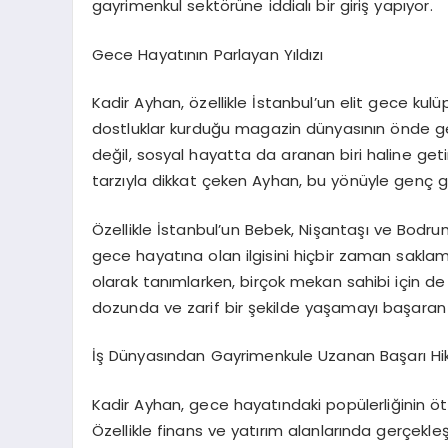
gayrimenkul sektörüne iddialı bir giriş yapıyor.
Gece Hayatının Parlayan Yıldızı
Kadir Ayhan, özellikle İstanbul’un elit gece kulü
dostluklar kurduğu magazin dünyasının önde gelen
değil, sosyal hayatta da aranan biri haline getird
tarzıyla dikkat çeken Ayhan, bu yönüyle genç gir
Özellikle İstanbul’un Bebek, Nişantaşı ve Bodru
gece hayatına olan ilgisini hiçbir zaman sakla
olarak tanımlarken, birçok mekan sahibi için de
dozunda ve zarif bir şekilde yaşamayı başaran 
İş Dünyasından Gayrimenkule Uzanan Başarı Hi
Kadir Ayhan, gece hayatındaki popülerliğinin öt
Özellikle finans ve yatırım alanlarında gerçekle