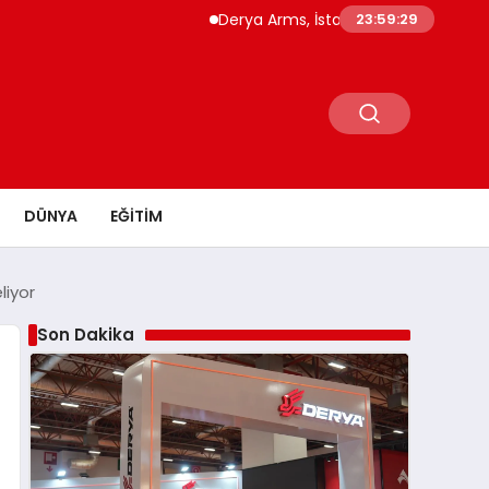
Derya Arms, İstanbul Prohunt 2026’da yeni ne
23:59:30
DÜNYA
EĞITIM
liyor
Son Dakika