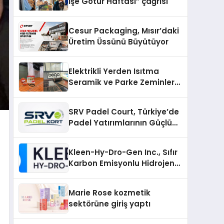
İşe Götür Haftası” çağrısı
Cesur Packaging, Mısır’daki
Üretim Üssünü Büyütüyor
Elektrikli Yerden Isıtma
Seramik ve Parke Zeminler
İçin En Verimli Çözümler
SRV Padel Court, Türkiye’de
Padel Yatırımlarının Güçlü
Markası Olmayı Sürdürüyor
Kleen-Hy-Dro-Gen Inc., Sıfır
Karbon Emisyonlu Hidrojen
Isıtma Teknolojisinde ISO ve
TSSA Düzenleyici Onaylarını
Marie Rose kozmetik
Aldı
sektörüne giriş yaptı