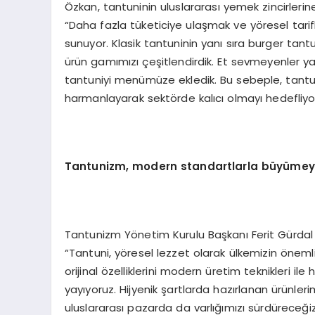
Özkan, tantuninin uluslararası yemek zincirlerin
“Daha fazla tüketiciye ulaşmak ve yöresel tarifl
sunuyor. Klasik tantuninin yanı sıra burger tant
ürün gamımızı çeşitlendirdik. Et sevmeyenler y
tantuniyi menümüze ekledik. Bu sebeple, tantuni
harmanlayarak sektörde kalıcı olmayı hedefliyo
Tantunizm, m
odern
standartlarla büyüme
Tantunizm Yönetim Kurulu Başkanı Ferit Gürdal Ö
“Tantuni, yöresel lezzet olarak ülkemizin öneml
orijinal özelliklerini modern üretim teknikleri i
yayıyoruz. Hijyenik şartlarda hazırlanan ürünl
uluslararası pazarda da varlığımızı sürdüreceğiz