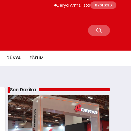
Derya Arms, İstanbul Prohunt 2026’da yeni nes
07:46:37
DÜNYA
EĞITIM
Son Dakika