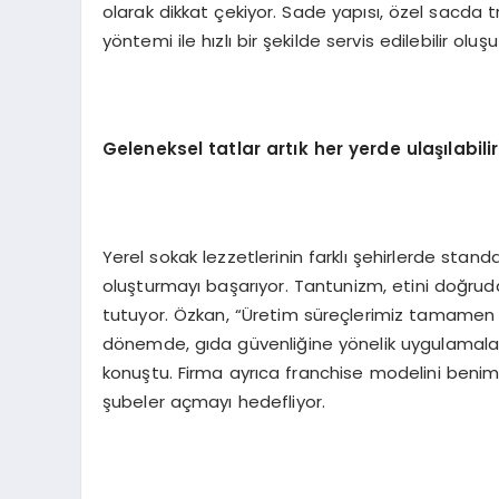
olarak dikkat çekiyor. Sade yapısı, özel sacda t
yöntemi ile hızlı bir şekilde servis edilebilir oluşu
Geleneksel tatlar artık her y
erde
ulaşılabilir
Yerel sokak lezzetlerinin farklı şehirlerde stan
oluşturmayı başarıyor. Tantunizm, etini doğrudan
tutuyor. Özkan, “Üretim süreçlerimiz tamamen şef
dönemde, gıda güvenliğine yönelik uygulamaları
konuştu. Firma ayrıca franchise modelini beni
şubeler açmayı hedefliyor.