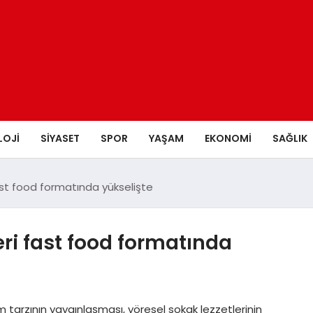
LOJI
SIYASET
SPOR
YAŞAM
EKONOMI
SAĞLIK
ast food formatında yükselişte
eri fast food formatında
m tarzının yaygınlaşması, yöresel sokak lezzetlerinin