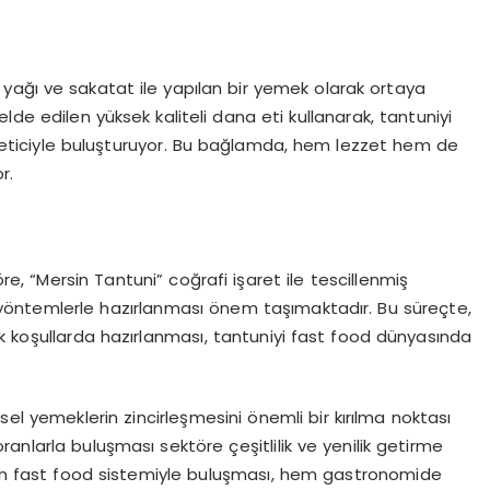
yağı ve sakatat ile yapılan bir yemek olarak ortaya
lde edilen yüksek kaliteli dana eti kullanarak, tantuniyi
 tüketiciyle buluşturuyor. Bu bağlamda, hem lezzet hem de
r.
, “Mersin Tantuni” coğrafi işaret ile tescillenmiş
yöntemlerle hazırlanması önem taşımaktadır. Bu süreçte,
k koşullarda hazırlanması, tantuniyi fast food dünyasında
l yemeklerin zincirleşmesini önemli bir kırılma noktası
oranlarla buluşması sektöre çeşitlilik ve yenilik getirme
erin fast food sistemiyle buluşması, hem gastronomide