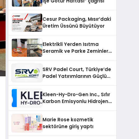
İşe Götür Haftası” çağrısı
Cesur Packaging, Mısır’daki
Üretim Üssünü Büyütüyor
Elektrikli Yerden Isıtma
Seramik ve Parke Zeminler
İçin En Verimli Çözümler
SRV Padel Court, Türkiye’de
Padel Yatırımlarının Güçlü
Markası Olmayı Sürdürüyor
Kleen-Hy-Dro-Gen Inc., Sıfır
Karbon Emisyonlu Hidrojen
Isıtma Teknolojisinde ISO ve
TSSA Düzenleyici Onaylarını
Marie Rose kozmetik
Aldı
sektörüne giriş yaptı