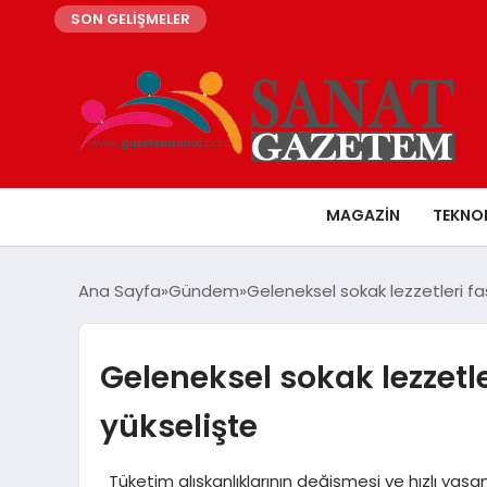
SON GELİŞMELER
MAGAZIN
TEKNO
Ana Sayfa
Gündem
Geleneksel sokak lezzetleri f
Geleneksel sokak lezzetl
yükselişte
Tüketim alışkanlıklarının değişmesi ve hızlı yaşa