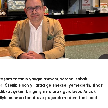
 yaşam tarzının yaygınlaş
mas
ı
, y
ö
resel sokak
r. Özellikle son yıllarda geleneksel yemeklerin, zincir
 dikkat çeken bir gelişme olarak g
ö
rülüyor. Ancak
aliyle sunmaktan
ö
teye geçerek modern fast food