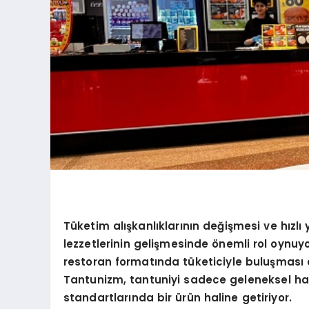
Tüketim alışkanlıklarını
n de
ğişmesi ve hızlı
lezzetlerinin gelişmesinde
ö
nemli rol oynuyo
restoran formatında tüketiciyle buluş
mas
ı
Tantunizm, tantuniyi sadece geleneksel h
standartlarında bir ürün haline getiriyor.