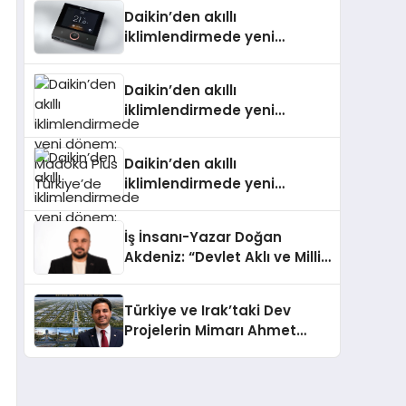
Daikin’den akıllı
iklimlendirmede yeni
dönem: Madoka Plus
Türkiye’de
Daikin’den akıllı
iklimlendirmede yeni
dönem: Madoka Plus
Türkiye’de
Daikin’den akıllı
iklimlendirmede yeni
dönem: Madoka Plus
Türkiye’de
İş İnsanı-Yazar Doğan
Akdeniz: “Devlet Aklı ve Milli
Çıkarlar Her Şeyin
Üzerindedir”
Türkiye ve Irak’taki Dev
Projelerin Mimarı Ahmet
Hasan Salim Beyoğlu, 10
Milyon Metrekarelik “Al Yusuf
Holding Industrial City”