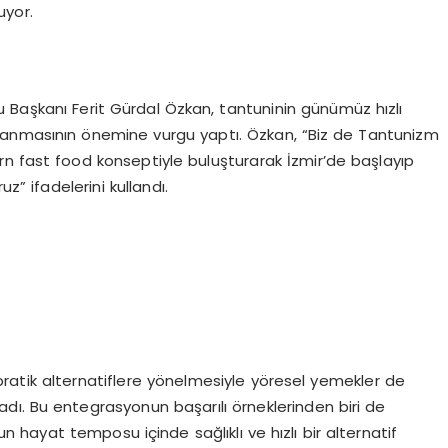
uyor.
 Başkanı Ferit Gürdal Özkan, tantuninin günümüz hızlı
lanmasının önemine vurgu yaptı. Özkan, “Biz de Tantunizm
ern fast food konseptiyle buluşturarak İzmir’de başlayıp
z” ifadelerini kullandı.
e pratik alternatiflere yönelmesiyle yöresel yemekler de
dı. Bu entegrasyonun başarılı örneklerinden biri de
n hayat temposu içinde sağlıklı ve hızlı bir alternatif