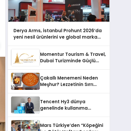
Derya Arms, İstanbul Prohunt 2026’da
yeni nesil ürünlerini ve global marka
vizyonunu sergiledi
Momentur Tourism & Travel,
Dubai Turizminde Güçlü
Operasyon Ağıyla Fark
Yaratıyor
Çakallı Menemeni Neden
Meşhur? Lezzetinin Sırrı
Nedir?
Tencent Hy3 dünya
genelinde kullanıma
sunuldu
Mars Türkiye’den “Köpeğini