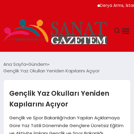
Derya Arms, İstanbul P
MAGAZIN
Ana Sayfa
Gündem
Gençlik Yaz Okulları Yeniden Kapılarını Açıyor
TEKNOLOJI
SIYASET
Gençlik Yaz Okulları Yeniden
Kapılarını Açıyor
SPOR
Gençlik ve Spor Bakanlığı’ndan Yapılan Açıklamaya
YAŞAM
Göre Yaz Tatili Döneminde Gençlere Ücretsiz Eğitim
ve Aktivite İmkanı Gençlik ve Spor Bakanlığı