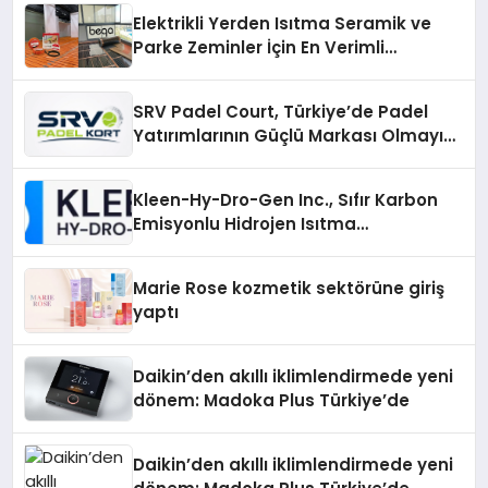
Elektrikli Yerden Isıtma Seramik ve
Parke Zeminler İçin En Verimli
Çözümler
SRV Padel Court, Türkiye’de Padel
Yatırımlarının Güçlü Markası Olmayı
Sürdürüyor
Kleen-Hy-Dro-Gen Inc., Sıfır Karbon
Emisyonlu Hidrojen Isıtma
Teknolojisinde ISO ve TSSA
Düzenleyici Onaylarını Aldı
Marie Rose kozmetik sektörüne giriş
yaptı
Daikin’den akıllı iklimlendirmede yeni
dönem: Madoka Plus Türkiye’de
Daikin’den akıllı iklimlendirmede yeni