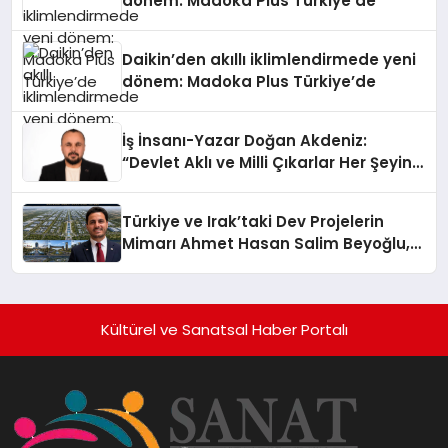
dönem: Madoka Plus Türkiye’de
Daikin’den akıllı iklimlendirmede yeni
dönem: Madoka Plus Türkiye’de
İş İnsanı-Yazar Doğan Akdeniz:
“Devlet Aklı ve Milli Çıkarlar Her Şeyin
Üzerindedir”
Türkiye ve Irak’taki Dev Projelerin
Mimarı Ahmet Hasan Salim Beyoğlu,
10 Milyon Metrekarelik “Al Yusuf
Holding Industrial City” Projesini
Hayata Geçirecek
Kültürel ve Sanatsal Haber Portalı