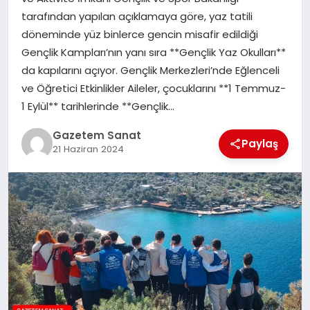
EKONOMI
tarafından yapılan açıklamaya göre, yaz tatili
döneminde yüz binlerce gencin misafir edildiği
SAĞLIK
Gençlik Kampları’nın yanı sıra **Gençlik Yaz Okulları**
da kapılarını açıyor. Gençlik Merkezleri’nde Eğlenceli
DÜNYA
ve Öğretici Etkinlikler Aileler, çocuklarını **1 Temmuz-
1 Eylül** tarihlerinde **Gençlik…
EĞITIM
Gazetem Sanat
Paylaş
21 Haziran 2024