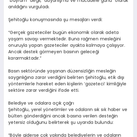
“bayram” değil, “dayanışma ve mücadele günü” olarak
anıldığını vurguladı.
Şehitoğlu konuşmasında şu mesajları verdi:
“Gerçek gazeteciler bugün ekonomik olarak adeta
yaşam savaşı vermektedir. Buna rağmen mesleğini
onuruyla yapan gazeteciler ayakta kalmaya çalışıyor.
Ancak destek görmeyen basının geleceği
kararmaktadır.”
Basın sektöründe yaşanan düzensizliğin mesleğin
saygınlığına zarar verdiğini belirten Şehitoğlu, etik dışı
yöntemlerle hareket eden kişilerin ‘gazeteci’ kimliğiyle
sektöre zarar verdiğini ifade etti.
Belediye ve odalara açık çağrı
Şehitoğlu, yerel yönetimler ve odaların sık sık haber ve
bülten gönderdiğini ancak basına verilen desteğin
yetersiz olduğunu belirterek şu uyarıda bulundu:
“Böyle giderse çok yakında belediyelerin ve odaların