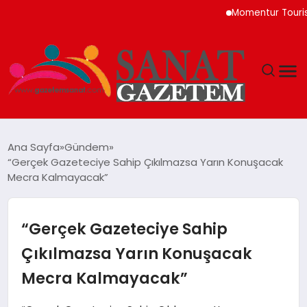
Momentur Tourism & T
MAGAZIN
Ana Sayfa
Gündem
“Gerçek Gazeteciye Sahip Çıkılmazsa Yarın Konuşacak
TEKNOLOJI
Mecra Kalmayacak”
SIYASET
“Gerçek Gazeteciye Sahip
SPOR
Çıkılmazsa Yarın Konuşacak
Mecra Kalmayacak”
YAŞAM