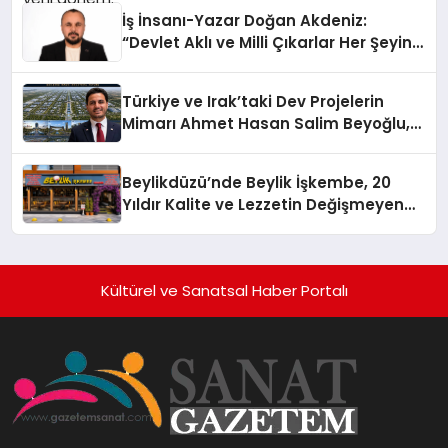
İş İnsanı-Yazar Doğan Akdeniz:
“Devlet Aklı ve Milli Çıkarlar Her Şeyin
Üzerindedir”
Türkiye ve Irak’taki Dev Projelerin
Mimarı Ahmet Hasan Salim Beyoğlu,
10 Milyon Metrekarelik “Al Yusuf
Holding Industrial City” Projesini
Beylikdüzü’nde Beylik İşkembe, 20
Hayata Geçirecek
Yıldır Kalite ve Lezzetin Değişmeyen
Adresi
Kültürel ve Sanatsal Haber Portalı