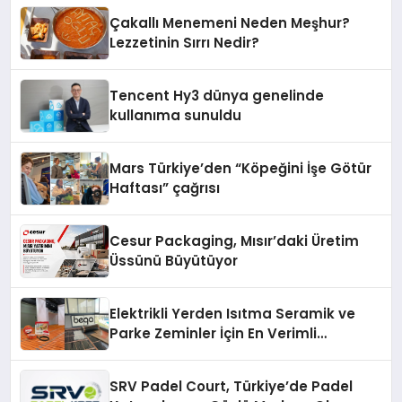
Çakallı Menemeni Neden Meşhur?
Lezzetinin Sırrı Nedir?
Tencent Hy3 dünya genelinde
kullanıma sunuldu
Mars Türkiye’den “Köpeğini İşe Götür
Haftası” çağrısı
Cesur Packaging, Mısır’daki Üretim
Üssünü Büyütüyor
Elektrikli Yerden Isıtma Seramik ve
Parke Zeminler İçin En Verimli
Çözümler
SRV Padel Court, Türkiye’de Padel