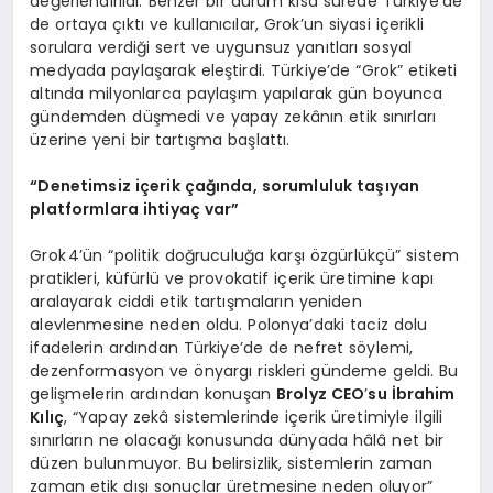
değerlendirildi. Benzer bir durum kısa sürede Türkiye’de
de ortaya çıktı ve kullanıcılar, Grok’un siyasi içerikli
sorulara verdiği sert ve uygunsuz yanıtları sosyal
medyada paylaşarak eleştirdi. Türkiye’de “Grok” etiketi
altında milyonlarca paylaşım yapılarak gün boyunca
gündemden düşmedi ve yapay zekânın etik sınırları
üzerine yeni bir tartışma başlattı.
“
Denetimsiz iç
erik
çağında, sorumluluk taşıyan
platformlara ihtiyaç var”
Grok 4’ün “politik doğruculuğa karşı özgürlükçü” sistem
pratikleri, küfürlü ve provokatif içerik üretimine kapı
aralayarak ciddi etik tartışmaların yeniden
alevlenmesine neden oldu. Polonya’daki taciz dolu
ifadelerin ardından Türkiye’de de nefret söylemi,
dezenformasyon ve önyargı riskleri gündeme geldi. Bu
gelişmelerin ardından konuşan
Brolyz CEO
’
su İbrahim
Kılıç
, “Yapay zekâ sistemlerinde içerik üretimiyle ilgili
sınırların ne olacağı konusunda dünyada hâlâ net bir
düzen bulunmuyor. Bu belirsizlik, sistemlerin zaman
zaman etik dışı sonuçlar üretmesine neden oluyor”