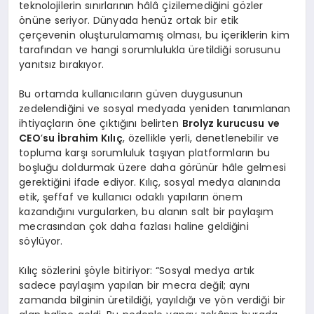
teknolojilerin sınırlarının hâlâ çizilemediğini gözler
önüne seriyor. Dünyada henüz ortak bir etik
çerçevenin oluşturulamamış olması, bu içeriklerin kim
tarafından ve hangi sorumlulukla üretildiği sorusunu
yanıtsız bırakıyor.
Bu ortamda kullanıcıların güven duygusunun
zedelendiğini ve sosyal medyada yeniden tanımlanan
ihtiyaçların öne çıktığını belirten
Brolyz kurucusu ve
CEO
’
su İbrahim Kılıç
, özellikle yerli, denetlenebilir ve
topluma karşı sorumluluk taşıyan platformların bu
boşluğu doldurmak üzere daha görünür hâle gelmesi
gerektiğini ifade ediyor. Kılıç, sosyal medya alanında
etik, şeffaf ve kullanıcı odaklı yapıların önem
kazandığını vurgularken, bu alanın salt bir paylaşım
mecrasından çok daha fazlası haline geldiğini
söylüyor.
Kılıç sözlerini şöyle bitiriyor: “Sosyal medya artık
sadece paylaşım yapılan bir mecra değil; aynı
zamanda bilginin üretildiği, yayıldığı ve yön verdiği bir