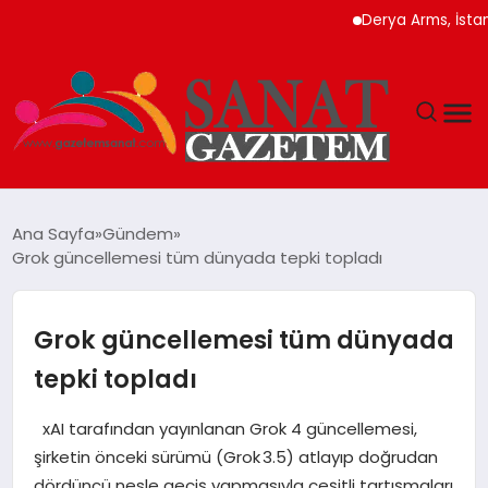
Derya Arms, İstanbul Pro
MAGAZIN
Ana Sayfa
Gündem
Grok güncellemesi tüm dünyada tepki topladı
TEKNOLOJI
SIYASET
Grok güncellemesi tüm dünyada
tepki topladı
SPOR
xAI tarafından yayınlanan Grok 4 güncellemesi,
YAŞAM
şirketin önceki sürümü (Grok 3.5) atlayıp doğrudan
dördüncü nesle geçiş yapmasıyla çeşitli tartışmaları