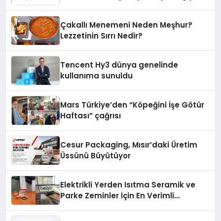
Fark Yaratıyor
Çakallı Menemeni Neden Meşhur?
Lezzetinin Sırrı Nedir?
Tencent Hy3 dünya genelinde
kullanıma sunuldu
Mars Türkiye’den “Köpeğini İşe Götür
Haftası” çağrısı
Cesur Packaging, Mısır’daki Üretim
Üssünü Büyütüyor
Elektrikli Yerden Isıtma Seramik ve
Parke Zeminler İçin En Verimli
Çözümler