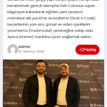
EKONOMI
beraberinde getirdi. Memphis’teki Colossus süper
bilgisayarı kullanılarak eğitilen yeni versiyon,
SAĞLIK
mantıksal akıl yürütme ve kodlama (Grok 4 Code)
becerilerinin yanı sıra, görsel ve video içeriklerini
DÜNYA
yorumlama (multimodal) yeteneğine sahip oldu.
Ayrıca internet mizahına uyum sağlamak adına…
EĞITIM
admin
Paylaş
10 Temmuz 2025