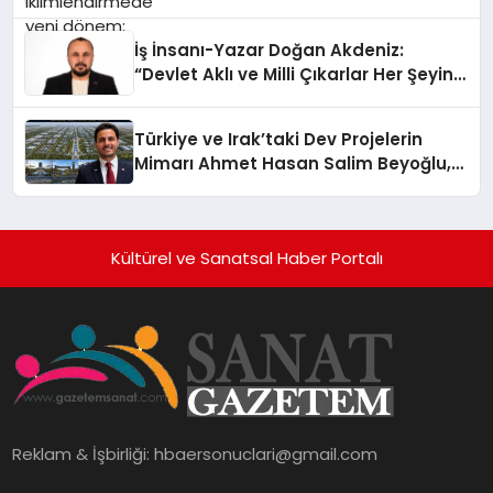
İş İnsanı-Yazar Doğan Akdeniz:
“Devlet Aklı ve Milli Çıkarlar Her Şeyin
Üzerindedir”
Türkiye ve Irak’taki Dev Projelerin
Mimarı Ahmet Hasan Salim Beyoğlu,
10 Milyon Metrekarelik “Al Yusuf
Holding Industrial City” Projesini
Hayata Geçirecek
Kültürel ve Sanatsal Haber Portalı
Reklam & İşbirliği:
hbaersonuclari@gmail.com