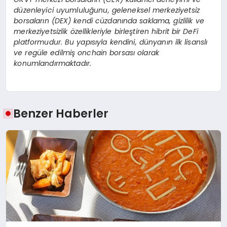
düzenleyici uyumluluğunu, geleneksel merkeziyetsiz
borsaların (DEX) kendi cüzdanında saklama, gizlilik ve
merkeziyetsizlik
ö
zellikleriyle birleştiren hibrit bir DeFi
platformudur. Bu yapısıyla kendini, dünyanın ilk lisanslı
ve reg
üle edilmiş
onchain borsas
ı olarak
konumlandırmaktadır.
Benzer Haberler