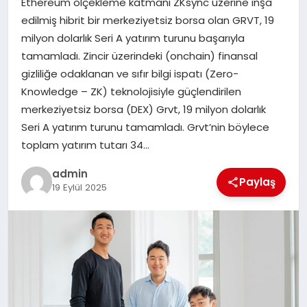
Ethereum ölçekleme katmanı ZKsync üzerine inşa
EKONOMI
edilmiş hibrit bir merkeziyetsiz borsa olan GRVT, 19
milyon dolarlık Seri A yatırım turunu başarıyla
SAĞLIK
tamamladı. Zincir üzerindeki (onchain) finansal
gizliliğe odaklanan ve sıfır bilgi ispatı (Zero-
DÜNYA
Knowledge – ZK) teknolojisiyle güçlendirilen
merkeziyetsiz borsa (DEX) Grvt, 19 milyon dolarlık
EĞITIM
Seri A yatırım turunu tamamladı. Grvt’nin böylece
toplam yatırım tutarı 34…
admin
Paylaş
19 Eylül 2025