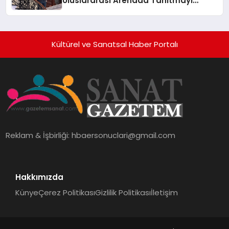
Uluslararası Arenada Tanıtmayı
Hedefliyor
Kültürel ve Sanatsal Haber Portalı
Reklam & İşbirliği:
hbaersonuclari@gmail.com
Hakkımızda
Künye
Çerez Politikası
Gizlilik Politikası
İletişim