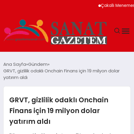
Çakallı Menemeni Neden
MAGAZIN
Ana Sayfa
Gündem
GRVT, gizlilik odaklı Onchain Finans için 19 milyon dolar
TEKNOLOJI
yatırım aldı
SIYASET
GRVT, gizlilik odaklı Onchain
SPOR
Finans için 19 milyon dolar
yatırım aldı
YAŞAM