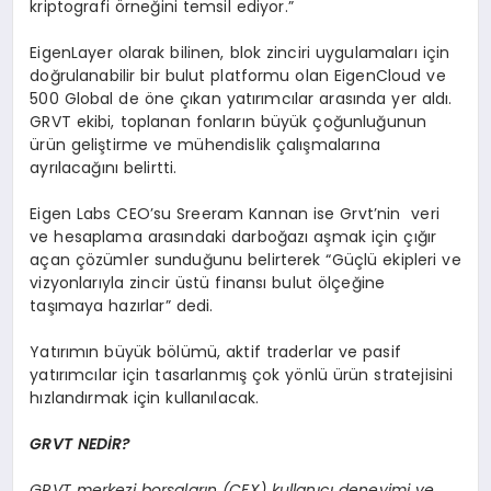
kriptografi örneğini temsil ediyor.”
EigenLayer olarak bilinen, blok zinciri uygulamaları için
doğrulanabilir bir bulut platformu olan EigenCloud ve
500 Global de öne çıkan yatırımcılar arasında yer aldı.
GRVT ekibi, toplanan fonların büyük çoğunluğunun
ürün geliştirme ve mühendislik çalışmalarına
ayrılacağını belirtti.
Eigen Labs CEO’su Sreeram Kannan ise Grvt’nin veri
ve hesaplama arasındaki darboğazı aşmak için çığır
açan çözümler sunduğunu belirterek “Güçlü ekipleri ve
vizyonlarıyla zincir üstü finansı bulut ölçeğine
taşımaya hazırlar” dedi.
Yatırımın büyük bölümü, aktif traderlar ve pasif
yatırımcılar için tasarlanmış çok yönlü ürün stratejisini
hızlandırmak için kullanılacak.
GRVT NED
İ
R?
GRVT merkezi borsaların (CEX) kullanıcı deneyimi ve