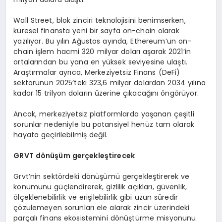
Wall Street, blok zinciri teknolojisini benimserken,
küresel finansta yeni bir sayfa on-chain olarak
yazılıyor. Bu yılın Ağustos ayında, Ethereum’un on-
chain işlem hacmi 320 milyar doları aşarak 2021’in
ortalarından bu yana en yüksek seviyesine ulaştı.
Araştırmalar ayrıca, Merkeziyetsiz Finans (DeFi)
sektörünün 2025’teki 323,6 milyar dolardan 2034 yılına
kadar 15 trilyon doların üzerine çıkacağını öngörüyor.
Ancak, merkeziyetsiz platformlarda yaşanan çeşitli
sorunlar nedeniyle bu potansiyel henüz tam olarak
hayata geçirilebilmiş değil.
GRVT d
ö
nüşüm gerçekleştirecek
Grvt’nin sektördeki dönüşümü gerçekleştirerek ve
konumunu güçlendirerek, gizlilik açıkları, güvenlik,
ölçeklenebilirlik ve erişilebilirlik gibi uzun süredir
çözülemeyen sorunları ele alarak zincir üzerindeki
parçalı finans ekosistemini dönüştürme misyonunu