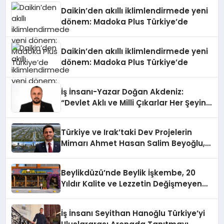
Daikin’den akıllı iklimlendirmede yeni
dönem: Madoka Plus Türkiye’de
Daikin’den akıllı iklimlendirmede yeni
dönem: Madoka Plus Türkiye’de
İş İnsanı-Yazar Doğan Akdeniz:
“Devlet Aklı ve Milli Çıkarlar Her Şeyin
Üzerindedir”
Türkiye ve Irak’taki Dev Projelerin
Mimarı Ahmet Hasan Salim Beyoğlu,
10 Milyon Metrekarelik “Al Yusuf
Holding Industrial City” Projesini
Beylikdüzü’nde Beylik İşkembe, 20
Hayata Geçirecek
Yıldır Kalite ve Lezzetin Değişmeyen
Adresi
İş İnsanı Seyithan Hanoğlu Türkiye’yi