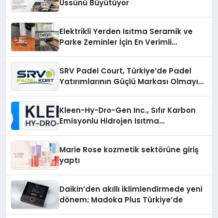
Üssünü Büyütüyor
Elektrikli Yerden Isıtma Seramik ve
Parke Zeminler İçin En Verimli
Çözümler
SRV Padel Court, Türkiye’de Padel
Yatırımlarının Güçlü Markası Olmayı
Sürdürüyor
Kleen-Hy-Dro-Gen Inc., Sıfır Karbon
Emisyonlu Hidrojen Isıtma
Teknolojisinde ISO ve TSSA
Düzenleyici Onaylarını Aldı
Marie Rose kozmetik sektörüne giriş
yaptı
Daikin’den akıllı iklimlendirmede yeni
dönem: Madoka Plus Türkiye’de