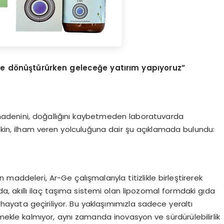
ere dönüştürürken geleceğe yatırım yapıyoruz”
adenini, doğallığını kaybetmeden laboratuvarda
ekin, ilham veren yolculuğuna dair şu açıklamada bulundu:
 maddeleri, Ar-Ge çalışmalarıyla titizlikle birleştirerek
da, akıllı ilaç taşıma sistemi olan lipozomal formdaki gıda
k hayata geçiriliyor. Bu yaklaşımımızla sadece yeraltı
mekle kalmıyor, aynı zamanda inovasyon ve sürdürülebilirlik