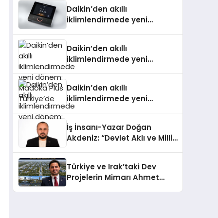
Daikin’den akıllı
iklimlendirmede yeni
dönem: Madoka Plus
Türkiye’de
Daikin’den akıllı
iklimlendirmede yeni
dönem: Madoka Plus
Türkiye’de
Daikin’den akıllı
iklimlendirmede yeni
dönem: Madoka Plus
Türkiye’de
İş İnsanı-Yazar Doğan
Akdeniz: “Devlet Aklı ve Milli
Çıkarlar Her Şeyin
Üzerindedir”
Türkiye ve Irak’taki Dev
Projelerin Mimarı Ahmet
Hasan Salim Beyoğlu, 10
Milyon Metrekarelik “Al Yusuf
Holding Industrial City”