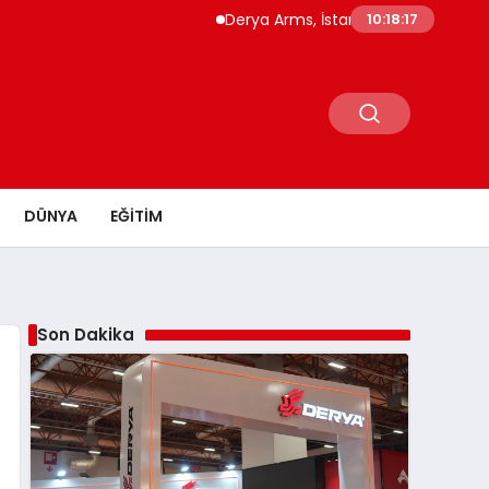
Derya Arms, İstanbul Prohunt 2026’da yeni n
10:18:18
DÜNYA
EĞITIM
Son Dakika