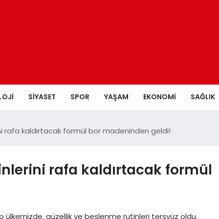
LOJI
SIYASET
SPOR
YAŞAM
EKONOMI
SAĞLIK
ni rafa kaldırtacak formül bor madeninden geldi!
nlerini rafa kaldırtacak formül
lkemizde, güzellik ve beslenme rutinleri tersyüz oldu.