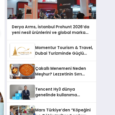
Derya Arms, İstanbul Prohunt 2026’da
yeni nesil ürünlerini ve global marka
vizyonunu sergiledi
Momentur Tourism & Travel,
Dubai Turizminde Güçlü
Operasyon Ağıyla Fark
Yaratıyor
Çakallı Menemeni Neden
Meşhur? Lezzetinin Sırrı
Nedir?
Tencent Hy3 dünya
genelinde kullanıma
sunuldu
Mars Türkiye’den “Köpeğini