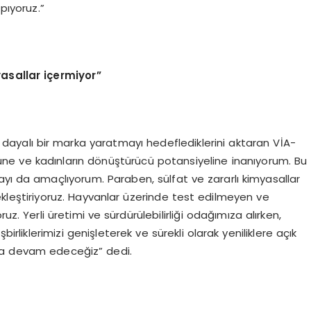
pıyoruz.”
yasallar içermiyor”
yalı bir marka yaratmayı hedeflediklerini aktaran VİA-
üne ve kadınların dönüştürücü potansiyeline inanıyorum. Bu
ayı da amaçlıyorum. Paraben, sülfat ve zararlı kimyasallar
çekleştiriyoruz. Hayvanlar üzerinde test edilmeyen ve
z. Yerli üretimi ve sürdürülebilirliği odağımıza alırken,
rliklerimizi genişleterek ve sürekli olarak yeniliklere açık
aya devam edeceğiz” dedi.