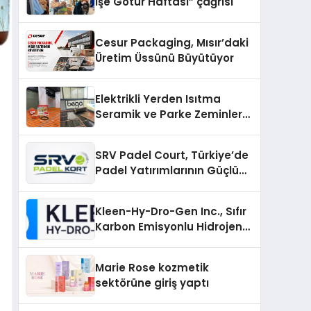
İşe Götür Haftası” çağrısı
Cesur Packaging, Mısır’daki
Üretim Üssünü Büyütüyor
Elektrikli Yerden Isıtma
Seramik ve Parke Zeminler
İçin En Verimli Çözümler
SRV Padel Court, Türkiye’de
Padel Yatırımlarının Güçlü
Markası Olmayı Sürdürüyor
Kleen-Hy-Dro-Gen Inc., Sıfır
Karbon Emisyonlu Hidrojen
Isıtma Teknolojisinde ISO ve
TSSA Düzenleyici Onaylarını
Marie Rose kozmetik
Aldı
sektörüne giriş yaptı