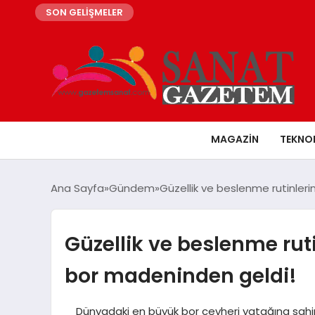
SON GELİŞMELER
MAGAZIN
TEKNO
Ana Sayfa
Gündem
Güzellik ve beslenme rutinleri
Güzellik ve beslenme ruti
bor madeninden geldi!
Dünyadaki en büyük bor cevheri yatağına sahip ü