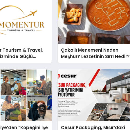
 Tourism & Travel,
Çakallı Menemeni Neden
rizminde Güçlü
Meşhur? Lezzetinin Sırrı Nedir?
n Ağıyla Fark
iye’den “Köpeğini İşe
Cesur Packaging, Mısır’daki