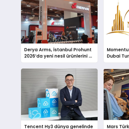
Derya Arms, İstanbul Prohunt
Momentur
2026’da yeni nesil ürünlerini ve
Dubai Tu
global marka vizyonunu
Operasyo
sergiledi
Yaratıyor
Tencent Hy3 dünya genelinde
Mars Türk