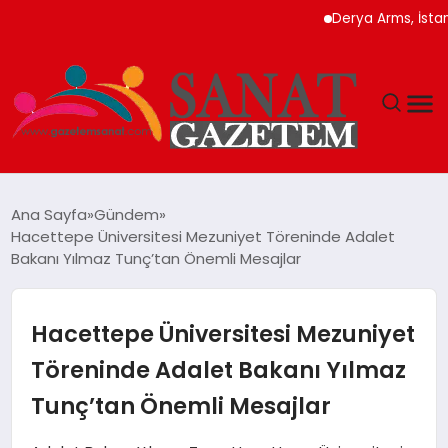
Derya Arms, İstanbul P
MAGAZIN
Ana Sayfa
Gündem
Hacettepe Üniversitesi Mezuniyet Töreninde Adalet
TEKNOLOJI
Bakanı Yılmaz Tunç’tan Önemli Mesajlar
SIYASET
Hacettepe Üniversitesi Mezuniyet
SPOR
Töreninde Adalet Bakanı Yılmaz
Tunç’tan Önemli Mesajlar
YAŞAM