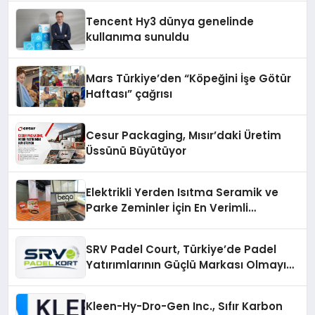
Tencent Hy3 dünya genelinde
kullanıma sunuldu
Mars Türkiye’den “Köpeğini İşe Götür
Haftası” çağrısı
Cesur Packaging, Mısır’daki Üretim
Üssünü Büyütüyor
Elektrikli Yerden Isıtma Seramik ve
Parke Zeminler İçin En Verimli
Çözümler
SRV Padel Court, Türkiye’de Padel
Yatırımlarının Güçlü Markası Olmayı
Sürdürüyor
Kleen-Hy-Dro-Gen Inc., Sıfır Karbon