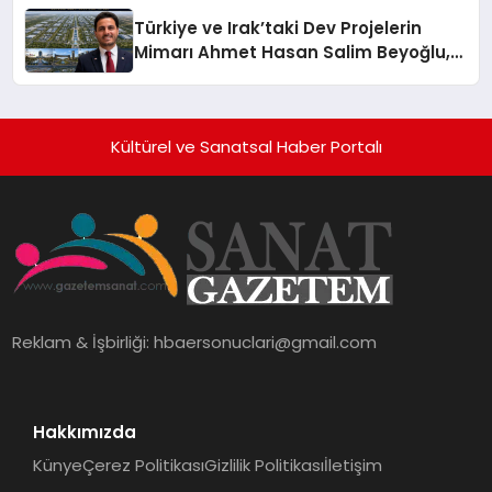
Türkiye ve Irak’taki Dev Projelerin
Mimarı Ahmet Hasan Salim Beyoğlu,
10 Milyon Metrekarelik “Al Yusuf
Holding Industrial City” Projesini
Hayata Geçirecek
Kültürel ve Sanatsal Haber Portalı
Reklam & İşbirliği:
hbaersonuclari@gmail.com
Hakkımızda
Künye
Çerez Politikası
Gizlilik Politikası
İletişim