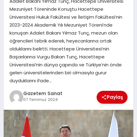
Adalet Bakanı Yılmaz Tunç, Hacettepe Üniversitesi
EKONOMI
Mezuniyet Töreninde Konuştu Hacettepe
Üniversitesi Hukuk Fakültesi ve İletişim Fakültesi’nin
SAĞLIK
2023-2024 Akademik Yılı Mezuniyet Töreni’nde
konuşan Adalet Bakanı Yılmaz Tunç, mezun olan
DÜNYA
öğrencileri tebrik ederek, heyecanlarına ortak
olduklarını belirtti. Hacettepe Üniversitesi’nin
EĞITIM
Başarılarına Vurgu Bakan Tunç, Hacettepe
Üniversitesi’nin dünya çapında ve Türkiye’nin önde
gelen üniversitelerinden biri olmasıyla gurur
duyduklarını ifade…
Gazetem Sanat
Paylaş
07 Temmuz 2024