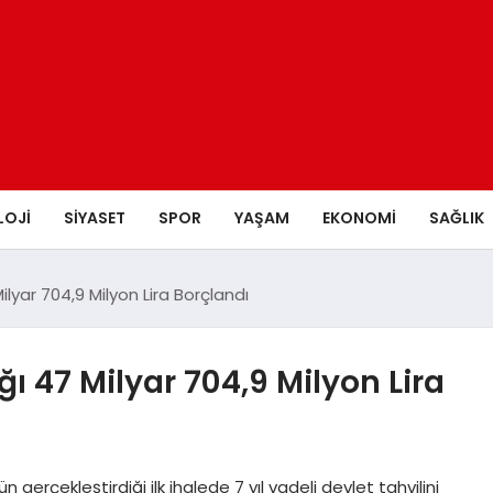
LOJI
SIYASET
SPOR
YAŞAM
EKONOMI
SAĞLIK
ilyar 704,9 Milyon Lira Borçlandı
ı 47 Milyar 704,9 Milyon Lira
n gerçekleştirdiği ilk ihalede 7 yıl vadeli devlet tahvilini