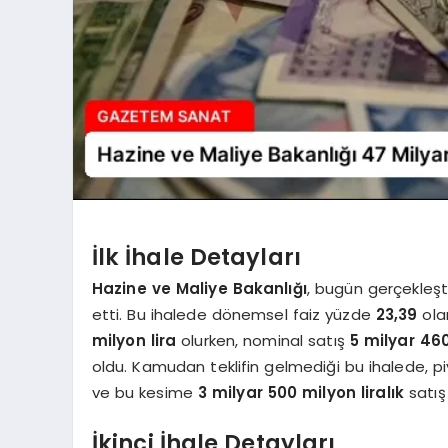
İlk İhale Detayları
Hazine ve Maliye Bakanlığı
, bugün gerçekleştir
etti. Bu ihalede dönemsel faiz yüzde
23,39
olar
milyon lira
olurken, nominal satış
5 milyar 460
oldu. Kamudan teklifin gelmediği bu ihalede, p
ve bu kesime
3 milyar 500 milyon liralık
satış 
İkinci İhale Detayları