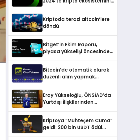
2024’te kripto ekosisteminin
tanınan isimlerini
ağırlayacak
Kriptoda terazi altcoin’lere
döndü
Bitget’in Ekim Raporu,
piyasa yükselişi öncesinde
büyüme ve inovasyon
gösteriyor
Bitcoin’de otomatik olarak
düzenli alım yapmak
isteyenlere müjde
Eray Yükseloğlu, ÖNSİAD’da
Yurtdışı İlişkilerinden
Sorumlu Genel Başkan
Yardımcısı Oldu
Kriptoya “Muhteşem Cuma”
geldi: 200 bin USDT ödül
havuzu, tokenlerde %50