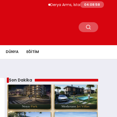
Derya Arms, İstanbul Prohunt 2026’da yeni ne
04:08:59
DÜNYA
EĞITIM
Son Dakika