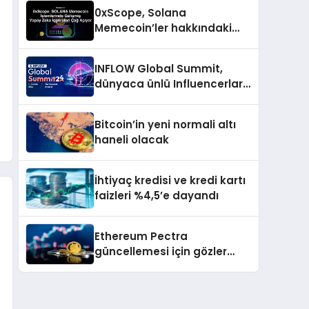
indirim ve dahası
0xScope, Solana
Memecoin’ler hakkındaki
içgörü ve stratejilerini
açıkladı
INFLOW Global Summit,
dünyaca ünlü Influencerları
İstanbul’da buluşturuyor
Bitcoin’in yeni normali altı
haneli olacak
İhtiyaç kredisi ve kredi kartı
faizleri %4,5’e dayandı
Ethereum Pectra
güncellemesi için gözler
2025’in ilk çeyreğine çevrildi