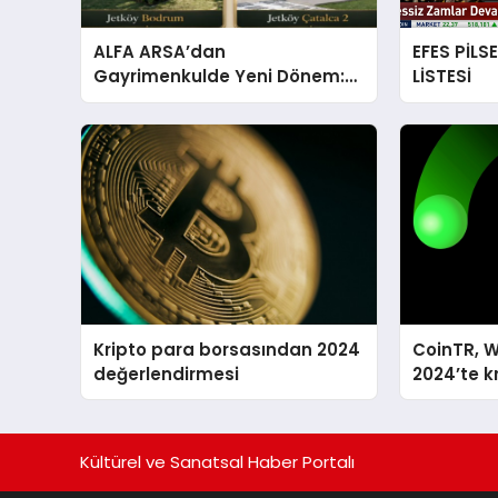
ALFA ARSA’dan
EFES PİLS
Gayrimenkulde Yeni Dönem:
LİSTESİ
Premium Yaşam ve Yatırım
Fırsatları Bir Arada
Kripto para borsasından 2024
CoinTR, W
değerlendirmesi
2024’te k
tanınan i
Kültürel ve Sanatsal Haber Portalı