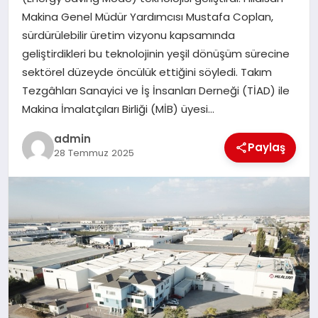
EKONOMI
Makina Genel Müdür Yardımcısı Mustafa Coplan,
sürdürülebilir üretim vizyonu kapsamında
SAĞLIK
geliştirdikleri bu teknolojinin yeşil dönüşüm sürecine
sektörel düzeyde öncülük ettiğini söyledi. Takım
DÜNYA
Tezgâhları Sanayici ve İş İnsanları Derneği (TİAD) ile
Makina İmalatçıları Birliği (MİB) üyesi…
EĞITIM
admin
Paylaş
28 Temmuz 2025