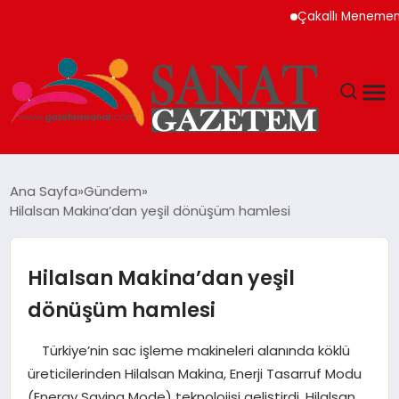
Çakallı Menemeni Neden M
MAGAZIN
Ana Sayfa
Gündem
Hilalsan Makina’dan yeşil dönüşüm hamlesi
TEKNOLOJI
SIYASET
Hilalsan Makina’dan yeşil
dönüşüm hamlesi
SPOR
Türkiye’nin sac işleme makineleri alanında köklü
YAŞAM
üreticilerinden Hilalsan Makina, Enerji Tasarruf Modu
(Energy Saving Mode) teknolojisi geliştirdi. Hilalsan