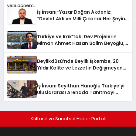
İş İnsanı-Yazar Doğan Akdeniz:
“Devlet Aklı ve Milli Çıkarlar Her Şeyin
Üzerindedir”
Türkiye ve Irak’taki Dev Projelerin
Mimarı Ahmet Hasan Salim Beyoğlu,
10 Milyon Metrekarelik “Al Yusuf
Holding Industrial City” Projesini
Beylikdüzü’nde Beylik İşkembe, 20
Hayata Geçirecek
Yıldır Kalite ve Lezzetin Değişmeyen
Adresi
İş İnsanı Seyithan Hanoğlu Türkiye’yi
Uluslararası Arenada Tanıtmayı
Hedefliyor
Kültürel ve Sanatsal Haber Portalı