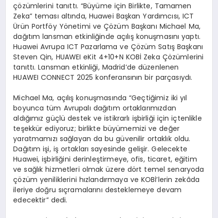
çözümlerini tanıttı. “Büyüme için Birlikte, Tamamen
Zeka” teması altında, Huawei Başkan Yardımcısı, ICT
Ürün Portföy Yönetimi ve Çözüm Başkanı Michael Ma,
dağıtım lansman etkinliğinde açılış konuşmasını yaptı.
Huawei Avrupa ICT Pazarlama ve Çözüm Satış Başkanı
Steven Qin, HUAWEI eKit 4+10+N KOBİ Zeka Çözümlerini
tanıttı. Lansman etkinliği, Madrid’de düzenlenen
HUAWEI CONNECT 2025 konferansının bir parçasıydı.
Michael Ma, açılış konuşmasında “Geçtiğimiz iki yıl
boyunca tüm Avrupalı dağıtım ortaklarımızdan
aldığımız güçlü destek ve istikrarlı işbirliği için içtenlikle
teşekkür ediyoruz; birlikte büyümemizi ve değer
yaratmamızı sağlayan da bu güvenilir ortaklık oldu.
Dağıtım işi, iş ortakları sayesinde gelişir. Gelecekte
Huawei, işbirliğini derinleştirmeye, ofis, ticaret, eğitim
ve sağlık hizmetleri olmak üzere dört temel senaryoda
çözüm yeniliklerini hızlandırmaya ve KOBİ’lerin zekâda
ileriye doğru sıçramalarını desteklemeye devam
edecektir” dedi.