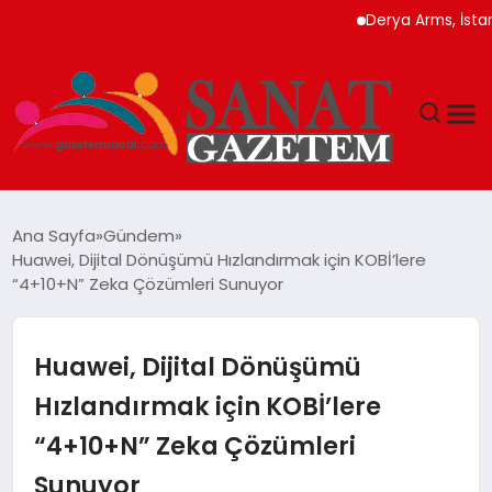
Derya Arms, İstanbul Pro
MAGAZIN
Ana Sayfa
Gündem
Huawei, Dijital Dönüşümü Hızlandırmak için KOBİ’lere
TEKNOLOJI
“4+10+N” Zeka Çözümleri Sunuyor
SIYASET
Huawei, Dijital Dönüşümü
SPOR
Hızlandırmak için KOBİ’lere
“4+10+N” Zeka Çözümleri
YAŞAM
Sunuyor