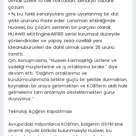
olmak üzere 10 tek noktadan, senaryo tabanlı
çözüm
•
N, bu farklı senaryolara göre uyarlanmış bir dizi
yıldız ürününü ifade eder. Lansman etkinliğinde
Huawei, bu çözüm serisinin bir parçası olarak
HUAWEI eKitEngineAR180 serisi kurumsal düzeyde
yönlendiriciler ve yapay zeka özellikli yeni
IdeaHubürünleri de dahil olmak üzere 26 ürünü
tanıttı.
Qin, konuşmasına, “Huawei karmaşıklığı üstlenir ve
sadeliği müşterilerine ve iş ortaklarına bırakır.” diye
devam etti. “Dağıtım ortaklarımız ve
kurulumcularımızla birlikte güçlü bir şekilde durmaktan,
kaynakları bir araya getirmekten ve KOBİ’lerin akıllı hale
gelmelerini tam anlamıyla desteklemekten gurur
duyuyoruz.”
Teknoloji Açığının Kapatılması
Avrupa’daki milyonlarca KOBİ’nin, bölgenin GSYİH’sine
önemli ölçüde katkıda bulunmasıyla Huawei, bu