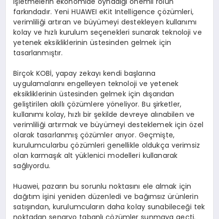
işletmelerin ekonomide oynadığı önemli rolün
farkındadır. Yeni HUAWEI eKit Intelligence çözümleri,
verimliliği artıran ve büyümeyi destekleyen kullanımı
kolay ve hızlı kurulum seçenekleri sunarak teknoloji ve
yetenek eksikliklerinin üstesinden gelmek için
tasarlanmıştır.
Birçok KOBİ, yapay zekayı kendi başlarına
uygulamalarını engelleyen teknoloji ve yetenek
eksikliklerinin üstesinden gelmek için dışarıdan
geliştirilen akıllı çözümlere yöneliyor. Bu şirketler,
kullanımı kolay, hızlı bir şekilde devreye alınabilen ve
verimliliği artırmak ve büyümeyi desteklemek için özel
olarak tasarlanmış çözümler arıyor. Geçmişte,
kurulumcularbu çözümleri genellikle oldukça verimsiz
olan karmaşık alt yüklenici modelleri kullanarak
sağlıyordu.
Huawei, pazarın bu sorunlu noktasını ele almak için
dağıtım işini yeniden düzenledi ve bağımsız ürünlerin
satışından, kurulumcuların daha kolay sunabileceği tek
noktadan senaryo tabanlı çözümler sunmaya geçti.