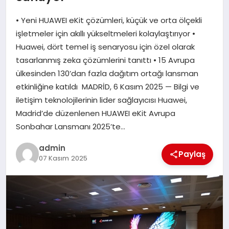
EKONOMI
• Yeni HUAWEI eKit çözümleri, küçük ve orta ölçekli
SAĞLIK
işletmeler için akıllı yükseltmeleri kolaylaştırıyor •
Huawei, dört temel iş senaryosu için özel olarak
DÜNYA
tasarlanmış zeka çözümlerini tanıttı • 15 Avrupa
ülkesinden 130’dan fazla dağıtım ortağı lansman
EĞITIM
etkinliğine katıldı MADRİD, 6 Kasım 2025 — Bilgi ve
iletişim teknolojilerinin lider sağlayıcısı Huawei,
Madrid’de düzenlenen HUAWEI eKit Avrupa
Sonbahar Lansmanı 2025’te…
admin
Paylaş
07 Kasım 2025