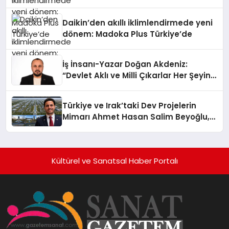
Daikin’den akıllı iklimlendirmede yeni
dönem: Madoka Plus Türkiye’de
İş İnsanı-Yazar Doğan Akdeniz:
“Devlet Aklı ve Milli Çıkarlar Her Şeyin
Üzerindedir”
Türkiye ve Irak’taki Dev Projelerin
Mimarı Ahmet Hasan Salim Beyoğlu,
10 Milyon Metrekarelik “Al Yusuf
Holding Industrial City” Projesini
Hayata Geçirecek
Kültürel ve Sanatsal Haber Portalı