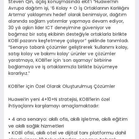
Steven Qin, açılış konuşmasında eKit’i “Huawei’nin
Avrupa dağıtım işi, ‘6 Kolay + O İş Ortaklarının Karlılığını
Artırma’ yaklaşımını hedef olarak benimsiyor, dağıtım
alanında sağlam yatırımlar yapmaya devam ediyor,
30 yılı aşkın lider ICT deneyimine güveniyor ve
bağımsız bir satış ekibinin desteğiyle ortaklarla birlikte
KOBİ pazarını keşfetmeye çalışıyor” şeklinde tanımladı.
“Senaryo tabanlı çözümler geliştirerek ‘kullanımı kolay,
satışı kolay ve bakımı kolay’ ürünler ve çözümler
yaratmaya, KOBİ’ler için ‘son aşamayı’ birbirine
bağlamaya ve iş ortaklarımızla birlikte büyümeye
kararlıyız.”
KOBİ’ler için Özel Olarak Oluşturulmuş Çözümler
Huawei’in yeni 4+10+N stratejisi, KOBİ’lerin özel
ihtiyaçlarını karşılamayı amaçlamaktadır:
•
4 ana senaryo: akıllı ofis, akıllı işletme, akıllı eğitim
ve akıllı sağlık hizmetleri
•
KOBİ ofisi, akıllı otel ve dijital tanı platformu dahil