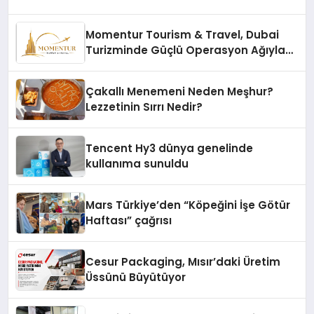
Momentur Tourism & Travel, Dubai
Turizminde Güçlü Operasyon Ağıyla
Fark Yaratıyor
Çakallı Menemeni Neden Meşhur?
Lezzetinin Sırrı Nedir?
Tencent Hy3 dünya genelinde
kullanıma sunuldu
Mars Türkiye’den “Köpeğini İşe Götür
Haftası” çağrısı
Cesur Packaging, Mısır’daki Üretim
Üssünü Büyütüyor