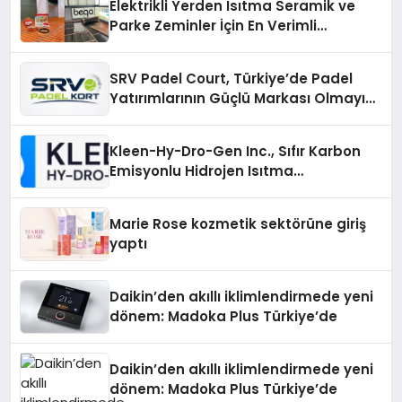
Elektrikli Yerden Isıtma Seramik ve
Parke Zeminler İçin En Verimli
Çözümler
SRV Padel Court, Türkiye’de Padel
Yatırımlarının Güçlü Markası Olmayı
Sürdürüyor
Kleen-Hy-Dro-Gen Inc., Sıfır Karbon
Emisyonlu Hidrojen Isıtma
Teknolojisinde ISO ve TSSA
Düzenleyici Onaylarını Aldı
Marie Rose kozmetik sektörüne giriş
yaptı
Daikin’den akıllı iklimlendirmede yeni
dönem: Madoka Plus Türkiye’de
Daikin’den akıllı iklimlendirmede yeni
dönem: Madoka Plus Türkiye’de