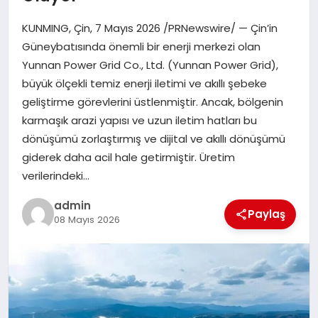
EKONOMI
KUNMING, Çin, 7 Mayıs 2026 /PRNewswire/ — Çin’in
SAĞLIK
Güneybatısında önemli bir enerji merkezi olan
Yunnan Power Grid Co., Ltd. (Yunnan Power Grid),
DÜNYA
büyük ölçekli temiz enerji iletimi ve akıllı şebeke
geliştirme görevlerini üstlenmiştir. Ancak, bölgenin
EĞITIM
karmaşık arazi yapısı ve uzun iletim hatları bu
dönüşümü zorlaştırmış ve dijital ve akıllı dönüşümü
giderek daha acil hale getirmiştir. Üretim
verilerindeki…
admin
Paylaş
08 Mayıs 2026