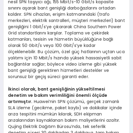
nesil SPN taşıyıcı ağı, 155 Mbit/s-10 Gbit/s kapasite
sınırını aşarak bant genişliği darboğazlarını ortadan
kaldırır. SPN cihazları, erişim katmanındaki (trafo
merkezleri, elektrik santralleri, müşteri merkezleri) bant
genişliğini 1 Gbit/s’ye çıkararak China Southern Power
Grid standartlarını karşılar. Toplama ve çekirdek
katmanları, tesisin ve hizmetin büyüklüğüne bağlı
olarak 50 Gbit/s veya 100 Gbit/s’ye kadar
ölçeklenebilir. Bu çözüm, özel güç hatlarının uçtan uca
yalıtımı için 10 Mbit/s hızında yüksek hassasiyetli sabit
bağlantılar sağlar; böylece video izleme gibi yüksek
bant genişliği gerektiren hizmetleri destekler ve
sorunsuz bir geçiş süreci garanti eder.
İkinci olarak, bant genişliğinin yükseltilmesi
denetim ve bakım verimliliğini önemli ölçüde
artırmıştır.
Huawei’nin SPN çözümü, gerçek zamanlı
SLA izleme (gecikme, paket kaybı) ve dakikalar içinde
arıza tespitini mümkün kılarak, SDH ekipman
arızalarından kaynaklanan bakım maliyetlerini azaltır.
Qujing Elektrik Dağıtım Bürosu’nda, tek seferlik
denetim süresi 30 dakikadan 3 dakikaya, tam bakım