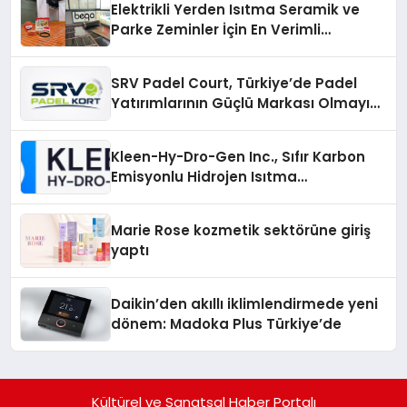
Elektrikli Yerden Isıtma Seramik ve
Parke Zeminler İçin En Verimli
Çözümler
SRV Padel Court, Türkiye’de Padel
Yatırımlarının Güçlü Markası Olmayı
Sürdürüyor
Kleen-Hy-Dro-Gen Inc., Sıfır Karbon
Emisyonlu Hidrojen Isıtma
Teknolojisinde ISO ve TSSA
Düzenleyici Onaylarını Aldı
Marie Rose kozmetik sektörüne giriş
yaptı
Daikin’den akıllı iklimlendirmede yeni
dönem: Madoka Plus Türkiye’de
Kültürel ve Sanatsal Haber Portalı