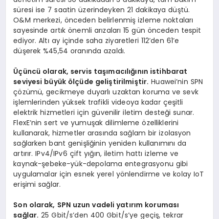
süresi ise 7 saatin üzerindeyken 21 dakikaya düştü.
O&M merkezi, önceden belirlenmiş izleme noktaları
sayesinde artık önemli arızaları 15 gün önceden tespit
ediyor. Altı ay içinde saha ziyaretleri 112’den 61’e
düşerek %45,54 oranında azaldı.
Üçüncü olarak, servis taşımacılığının istihbarat
seviyesi büyük ölçüde geliştirilmiştir.
Huawei’nin SPN
çözümü, gecikmeye duyarlı uzaktan koruma ve sevk
işlemlerinden yüksek trafikli videoya kadar çeşitli
elektrik hizmetleri için güvenilir iletim desteği sunar.
FlexE’nin sert ve yumuşak dilimleme özelliklerini
kullanarak, hizmetler arasında sağlam bir izolasyon
sağlarken bant genişliğinin yeniden kullanımını da
artırır. IPv4/IPv6 çift yığın, iletim hattı izleme ve
kaynak-şebeke-yük-depolama entegrasyonu gibi
uygulamalar için esnek yerel yönlendirme ve kolay IoT
erişimi sağlar.
Son olarak, SPN uzun vadeli yatırım koruması
sağlar.
25 Gbit/s’den 400 Gbit/s’ye geçiş, tekrar