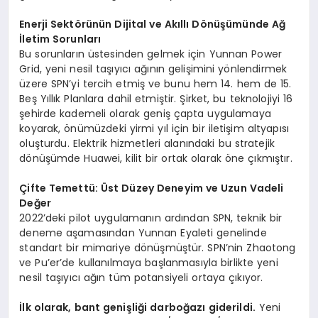
Enerji Sektörünün Dijital ve Akıllı Dönüşümünde Ağ
İletim Sorunları
Bu sorunların üstesinden gelmek için Yunnan Power
Grid, yeni nesil taşıyıcı ağının gelişimini yönlendirmek
üzere SPN’yi tercih etmiş ve bunu hem 14. hem de 15.
Beş Yıllık Planlara dahil etmiştir. Şirket, bu teknolojiyi 16
şehirde kademeli olarak geniş çapta uygulamaya
koyarak, önümüzdeki yirmi yıl için bir iletişim altyapısı
oluşturdu. Elektrik hizmetleri alanındaki bu stratejik
dönüşümde Huawei, kilit bir ortak olarak öne çıkmıştır.
Çifte Temettü: Üst Düzey Deneyim ve Uzun Vadeli
Değer
2022’deki pilot uygulamanın ardından SPN, teknik bir
deneme aşamasından Yunnan Eyaleti genelinde
standart bir mimariye dönüşmüştür. SPN’nin Zhaotong
ve Pu’er’de kullanılmaya başlanmasıyla birlikte yeni
nesil taşıyıcı ağın tüm potansiyeli ortaya çıkıyor.
İlk olarak, bant genişliği darboğazı giderildi.
Yeni