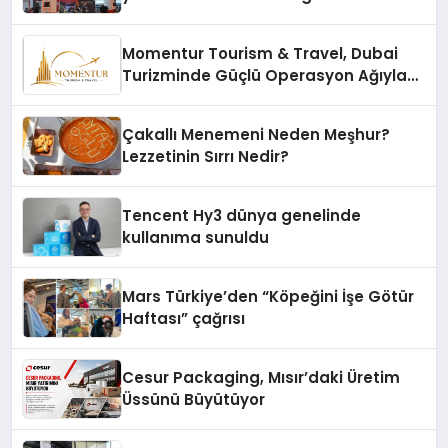
vizyonunu sergiledi
Momentur Tourism & Travel, Dubai
Turizminde Güçlü Operasyon Ağıyla
Fark Yaratıyor
Çakallı Menemeni Neden Meşhur?
Lezzetinin Sırrı Nedir?
Tencent Hy3 dünya genelinde
kullanıma sunuldu
Mars Türkiye’den “Köpeğini İşe Götür
Haftası” çağrısı
Cesur Packaging, Mısır’daki Üretim
Üssünü Büyütüyor