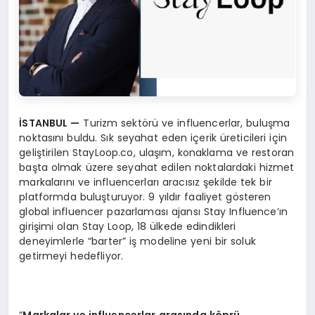
İSTANBUL
—
Turizm sektörü ve influencerlar, buluşma
noktasını buldu. Sık seyahat eden içerik üreticileri için
geliştirilen StayLoop.co, ulaşım, konaklama ve restoran
başta olmak üzere seyahat edilen noktalardaki hizmet
markalarını ve influencerları aracısız şekilde tek bir
platformda buluşturuyor. 9 yıldır faaliyet gösteren
global influencer pazarlaması ajansı Stay Influence’ın
girişimi olan Stay Loop, 18 ülkede edindikleri
deneyimlerle “barter” iş modeline yeni bir soluk
getirmeyi hedefliyor.
“
Markalar ve influencerlar arasında k
ö
prü