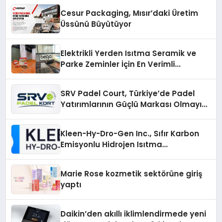
Cesur Packaging, Mısır’daki Üretim
Üssünü Büyütüyor
Elektrikli Yerden Isıtma Seramik ve
Parke Zeminler İçin En Verimli
Çözümler
SRV Padel Court, Türkiye’de Padel
Yatırımlarının Güçlü Markası Olmayı
Sürdürüyor
Kleen-Hy-Dro-Gen Inc., Sıfır Karbon
Emisyonlu Hidrojen Isıtma
Teknolojisinde ISO ve TSSA
Düzenleyici Onaylarını Aldı
Marie Rose kozmetik sektörüne giriş
yaptı
Daikin’den akıllı iklimlendirmede yeni