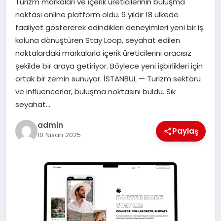
Turizm markaları ve içerik üreticilerinin buluşma
EKONOMI
noktası online platform oldu. 9 yıldır 18 ülkede
faaliyet göstererek edindikleri deneyimleri yeni bir iş
SAĞLIK
koluna dönüştüren Stay Loop, seyahat edilen
noktalardaki markalarla içerik üreticilerini aracısız
DÜNYA
şekilde bir araya getiriyor. Böylece yeni işbirlikleri için
ortak bir zemin sunuyor. İSTANBUL — Turizm sektörü
EĞITIM
ve influencerlar, buluşma noktasını buldu. Sık
seyahat…
admin
Paylaş
10 Nisan 2025