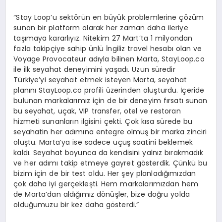
“Stay Loop’u sektörün en büyük problemlerine çözüm
sunan bir platform olarak her zaman daha ileriye
taşımaya kararlıyız. Nitekim 27 Mart’ta 1 milyondan
fazla takipçiye sahip ünlü İngiliz travel hesabı olan ve
Voyage Provocateur adıyla bilinen Marta, StayLoop.co
ile ilk seyahat deneyimini yaşadı. Uzun süredir
Türkiye’yi seyahat etmek isteyen Marta, seyahat
planını StayLoop.co profili üzerinden oluşturdu. İçeride
bulunan markalarımız için de bir deneyim fırsatı sunan
bu seyahat, uçak, VIP transfer, otel ve restoran
hizmeti sunanların ilgisini çekti. Çok kısa sürede bu
seyahatin her adımına entegre olmuş bir marka zinciri
oluştu. Marta’ya ise sadece uçuş saatini beklemek
kaldı. Seyahat boyunca da kendisini yalnız bırakmadık
ve her adımı takip etmeye gayret gösterdik. Çünkü bu
bizim için de bir test oldu. Her şey planladığımızdan
çok daha iyi gerçekleşti. Hem markalarımızdan hem
de Marta’dan aldığımız dönüşler, bize doğru yolda
olduğumuzu bir kez daha gösterdi.”