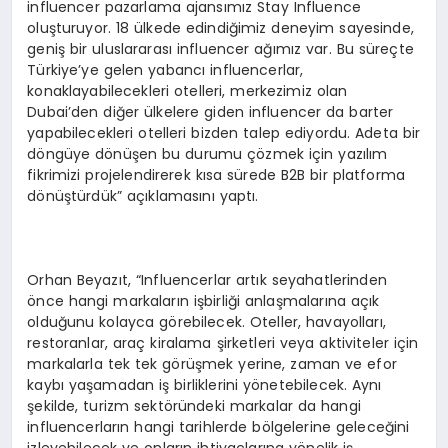
influencer pazarlama ajansımız Stay Influence
oluşturuyor. 18 ülkede edindiğimiz deneyim sayesinde,
geniş bir uluslararası influencer ağımız var. Bu süreçte
Türkiye’ye gelen yabancı influencerlar,
konaklayabilecekleri otelleri, merkezimiz olan
Dubai’den diğer ülkelere giden influencer da barter
yapabilecekleri otelleri bizden talep ediyordu. Adeta bir
döngüye dönüşen bu durumu çözmek için yazılım
fikrimizi projelendirerek kısa sürede B2B bir platforma
dönüştürdük” açıklamasını yaptı.
Orhan Beyazıt, “Influencerlar artık seyahatlerinden
önce hangi markaların işbirliği anlaşmalarına açık
olduğunu kolayca görebilecek. Oteller, havayolları,
restoranlar, araç kiralama şirketleri veya aktiviteler için
markalarla tek tek görüşmek yerine, zaman ve efor
kaybı yaşamadan iş birliklerini yönetebilecek. Aynı
şekilde, turizm sektöründeki markalar da hangi
influencerların hangi tarihlerde bölgelerine geleceğini
izleyebilecek ve onların ihtiyaçlarına yönelik iş