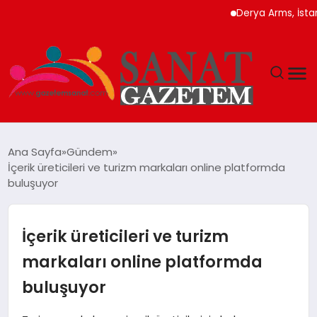
Derya Arms, İstanbul Pr
MAGAZIN
Ana Sayfa
Gündem
İçerik üreticileri ve turizm markaları online platformda
TEKNOLOJI
buluşuyor
SIYASET
İçerik üreticileri ve turizm
SPOR
markaları online platformda
buluşuyor
YAŞAM