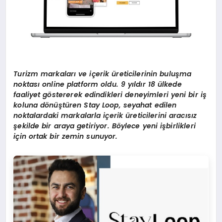
Turizm markaları ve iç
erik
üreticilerinin buluşma
noktası online platform oldu. 9 yıldır 18 ülkede
faaliyet g
ö
stererek edindikleri deneyimleri yeni bir iş
koluna d
ö
nüştüren Stay Loop, seyahat edilen
noktalardaki markalarla iç
erik
üreticilerini aracısız
şekilde bir araya getiriyor. B
ö
ylece yeni işbirlikleri
için ortak bir zemin sunuyor.