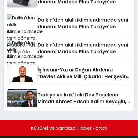
dönem: Madoka Plus Türkiye’de
Daikin’den akıllı iklimlendirmede yeni
dönem: Madoka Plus Türkiye’de
Daikin’den akıllı iklimlendirmede yeni
dönem: Madoka Plus Türkiye’de
İş İnsanı-Yazar Doğan Akdeniz:
“Devlet Aklı ve Milli Çıkarlar Her Şeyin
Üzerindedir”
Türkiye ve Irak’taki Dev Projelerin
Mimarı Ahmet Hasan Salim Beyoğlu,
10 Milyon Metrekarelik “Al Yusuf
Holding Industrial City” Projesini
Hayata Geçirecek
Kültürel ve Sanatsal Haber Portalı