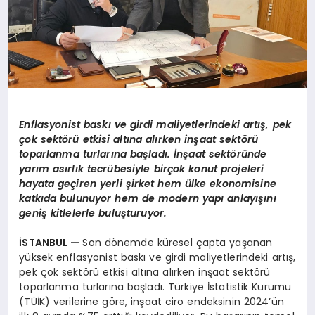
Enflasyonist baskı ve girdi maliyetlerindeki artış, pek
çok sekt
ö
rü etkisi altı
na al
ı
rken in
şaat sekt
ö
rü
toparlanma turlarına başladı. İnşaat sekt
ö
ründe
yarı
m as
ırlık tecrübesiyle birçok konut projeleri
hayata geçiren yerli şirket
hem
ülke ekonomisine
katkıda bulunuyor hem de modern yapı anlayışını
geniş kitlelerle buluşturuyor.
İSTANBUL
—
Son dönemde küresel çapta yaşanan
yüksek enflasyonist baskı ve girdi maliyetlerindeki artış,
pek çok sektörü etkisi altına alırken inşaat sektörü
toparlanma turlarına başladı. Türkiye İstatistik Kurumu
(TÜİK) verilerine göre, inşaat ciro endeksinin 2024’ün