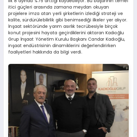
ilk 8 ayında %75 arttığı kaydediliyor. Bu başarının temel
itici güçleri arasında zamana meydan okuyan
projelere imza atan yerli şirketlerin izlediği strateji ve
kalite, sürdürülebilirlik gibi benimsediği ilkeler yer alıyor.
İnşaat sektöründe yarım asırlık tecrübesiyle birçok
konut projesini hayata geçirdiklerini aktaran Kadıoğlu
Grup İnşaat Yönetim Kurulu Başkanı Candar Kadıoğlu,
inşaat endüstrisinin dinamiklerini değerlendirirken
faaliyetleri hakkında da bilgi verdi.