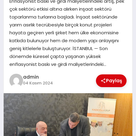
Enflasyonist baskı ve girdi maliyetlerindeki artış, pek
EKONOMI
çok sektörü etkisi altına alırken inşaat sektörü
toparlanma turlarına başladı. İnşaat sektöründe
SAĞLIK
yarım asırlık tecrübesiyle birçok konut projeleri
hayata geçiren yerli şirket hem ülke ekonomisine
DÜNYA
katkıda bulunuyor hem de modern yapı anlayışını
geniş kitlelerle buluşturuyor. İSTANBUL — Son
EĞITIM
dönemde küresel çapta yaşanan yüksek
enflasyonist baskı ve girdi maliyetlerindeki…
admin
Paylaş
04 Kasım 2024