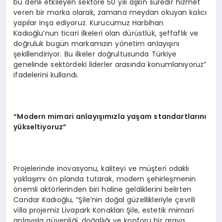
bu denli etkileyen sektöre 50 yılı aşkın süredir hizmet
veren bir marka olarak, zamana meydan okuyan kalıcı
yapılar inşa ediyoruz. Kurucumuz Harbihan
Kadıoğlu’nun ticari ilkeleri olan dürüstlük, şeffaflık ve
doğruluk bugün markamızın yönetim anlayışını
şekillendiriyor. Bu ilkeler doğrultusunda Türkiye
genelinde sektördeki liderler arasında konumlanıyoruz”
ifadelerini kullandı.
“Modern mimari anlayışımızla yaşam standartlarını
yükseltiyoruz”
Projelerinde inovasyonu, kaliteyi ve müşteri odaklı
yaklaşımı ön planda tutarak, modern şehirleşmenin
önemli aktörlerinden biri haline geldiklerini belirten
Candar Kadıoğlu, “Şile’nin doğal güzellikleriyle çevrili
villa projemiz Livapark Konakları Şile, estetik mimari
anlayışla güvenliği, doğallığı ve konforu bir araya