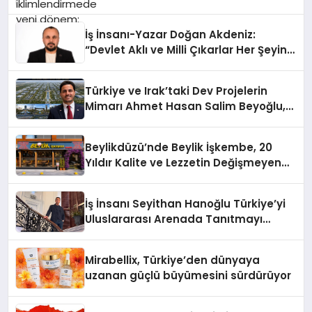
İş İnsanı-Yazar Doğan Akdeniz:
“Devlet Aklı ve Milli Çıkarlar Her Şeyin
Üzerindedir”
Türkiye ve Irak’taki Dev Projelerin
Mimarı Ahmet Hasan Salim Beyoğlu,
10 Milyon Metrekarelik “Al Yusuf
Holding Industrial City” Projesini
Beylikdüzü’nde Beylik İşkembe, 20
Hayata Geçirecek
Yıldır Kalite ve Lezzetin Değişmeyen
Adresi
İş İnsanı Seyithan Hanoğlu Türkiye’yi
Uluslararası Arenada Tanıtmayı
Hedefliyor
Mirabellix, Türkiye’den dünyaya
uzanan güçlü büyümesini sürdürüyor