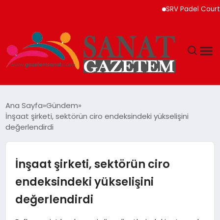
SRV Padel Court, Türkiye
MAGAZIN
Ana Sayfa
Gündem
İnşaat şirketi, sektörün ciro endeksindeki yükselişini
TEKNOLOJI
değerlendirdi
SIYASET
İnşaat şirketi, sektörün ciro
SPOR
endeksindeki yükselişini
değerlendirdi
YAŞAM