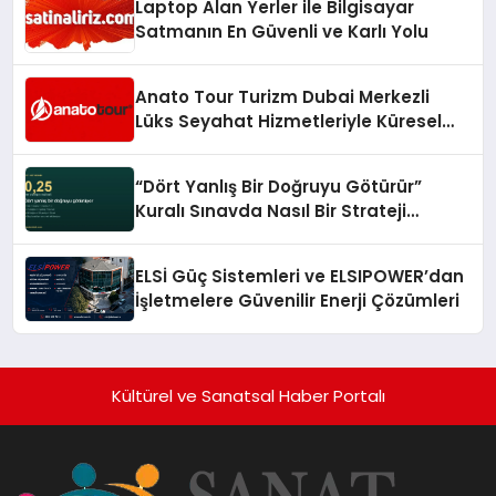
Laptop Alan Yerler ile Bilgisayar
Satmanın En Güvenli ve Karlı Yolu
Anato Tour Turizm Dubai Merkezli
Lüks Seyahat Hizmetleriyle Küresel
Turizmde Öne Çıkıyor
“Dört Yanlış Bir Doğruyu Götürür”
Kuralı Sınavda Nasıl Bir Strateji
Gerektiriyor?
ELSİ Güç Sistemleri ve ELSIPOWER’dan
İşletmelere Güvenilir Enerji Çözümleri
Kültürel ve Sanatsal Haber Portalı