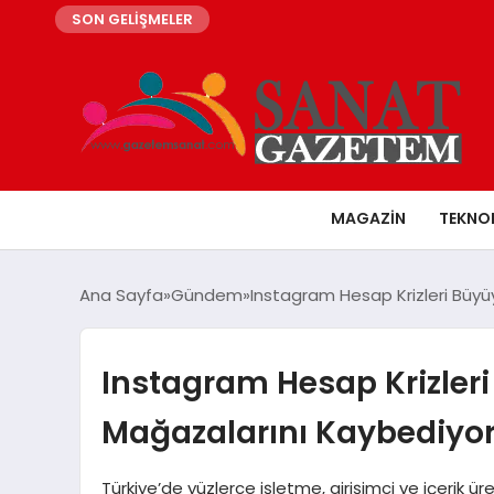
SON GELİŞMELER
MAGAZIN
TEKNO
Ana Sayfa
Gündem
Instagram Hesap Krizleri Büyüy
Instagram Hesap Krizleri 
Mağazalarını Kaybediyo
Türkiye’de yüzlerce işletme, girişimci ve içerik ü