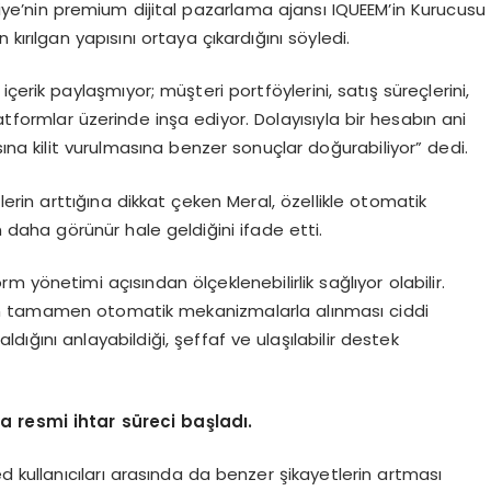
iye’nin premium dijital pazarlama ajansı IQUEEM’in Kurucusu
kırılgan yapısını ortaya çıkardığını söyledi.
erik paylaşmıyor; müşteri portföylerini, satış süreçlerini,
atformlar üzerinde inşa ediyor. Dolayısıyla bir hesabın ani
sına kilit vurulmasına benzer sonuçlar doğurabiliyor” dedi.
in arttığına dikkat çeken Meral, özellikle otomatik
 daha görünür hale geldiğini ifade etti.
 yönetimi açısından ölçeklenebilirlik sağlıyor olabilir.
arın tamamen otomatik mekanizmalarla alınması ciddi
aldığını anlayabildiği, şeffaf ve ulaşılabilir destek
a resmi ihtar süreci başladı.
d kullanıcıları arasında da benzer şikayetlerin artması