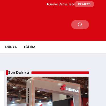
Derya Arms, İstanbul Prohunt 2026’da yeni ne
13:48:24
DÜNYA
EĞITIM
Son Dakika