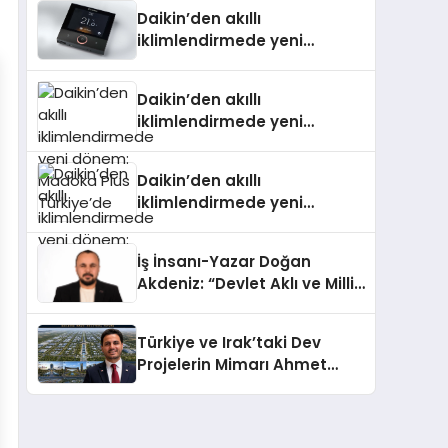
Daikin’den akıllı
iklimlendirmede yeni
dönem: Madoka Plus
Türkiye’de
Daikin’den akıllı
iklimlendirmede yeni
dönem: Madoka Plus
Türkiye’de
Daikin’den akıllı
iklimlendirmede yeni
dönem: Madoka Plus
Türkiye’de
İş İnsanı-Yazar Doğan
Akdeniz: “Devlet Aklı ve Milli
Çıkarlar Her Şeyin
Üzerindedir”
Türkiye ve Irak’taki Dev
Projelerin Mimarı Ahmet
Hasan Salim Beyoğlu, 10
Milyon Metrekarelik “Al Yusuf
Holding Industrial City”