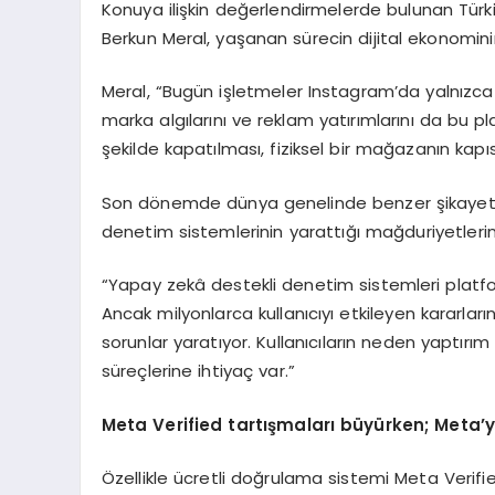
Konuya ilişkin değerlendirmelerde bulunan Türk
Berkun Meral, yaşanan sürecin dijital ekonominin 
Meral, “Bugün işletmeler Instagram’da yalnızca iç
marka algılarını ve reklam yatırımlarını da bu pl
şekilde kapatılması, fiziksel bir mağazanın kapı
Son dönemde dünya genelinde benzer şikayetler
denetim sistemlerinin yarattığı mağduriyetlerin
“Yapay zekâ destekli denetim sistemleri platform
Ancak milyonlarca kullanıcıyı etkileyen kararl
sorunlar yaratıyor. Kullanıcıların neden yaptırım 
süreçlerine ihtiyaç var.”
Meta Verified tartışmaları büyürken; Meta’y
Özellikle ücretli doğrulama sistemi Meta Verifie