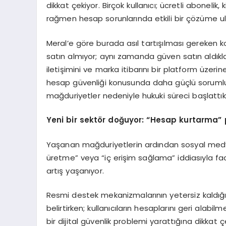
dikkat çekiyor. Birçok kullanıcı; ücretli abonelik
rağmen hesap sorunlarında etkili bir çözüme ula
Meral’e göre burada asıl tartışılması gereken k
satın almıyor; aynı zamanda güven satın aldıkla
iletişimini ve marka itibarını bir platform üzerin
hesap güvenliği konusunda daha güçlü sorumlul
mağduriyetler nedeniyle hukuki süreci başlattık 
Yeni bir sektör doğuyor: “Hesap kurtarma” 
Yaşanan mağduriyetlerin ardından sosyal med
üretme” veya “iç erişim sağlama” iddiasıyla faal
artış yaşanıyor.
Resmi destek mekanizmalarının yetersiz kaldığı 
belirtirken; kullanıcıların hesaplarını geri alab
bir dijital güvenlik problemi yarattığına dikkat ç