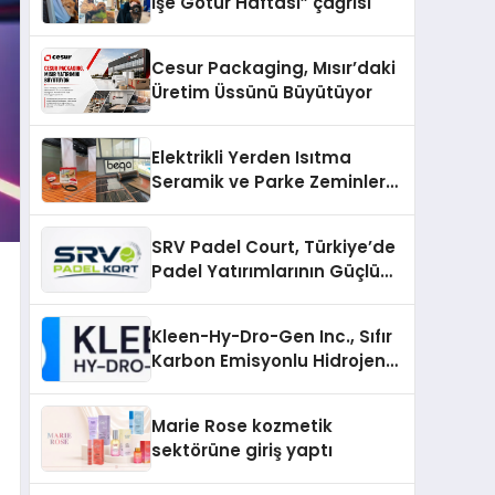
İşe Götür Haftası” çağrısı
Cesur Packaging, Mısır’daki
Üretim Üssünü Büyütüyor
Elektrikli Yerden Isıtma
Seramik ve Parke Zeminler
İçin En Verimli Çözümler
SRV Padel Court, Türkiye’de
Padel Yatırımlarının Güçlü
Markası Olmayı Sürdürüyor
Kleen-Hy-Dro-Gen Inc., Sıfır
Karbon Emisyonlu Hidrojen
Isıtma Teknolojisinde ISO ve
TSSA Düzenleyici Onaylarını
Marie Rose kozmetik
Aldı
sektörüne giriş yaptı