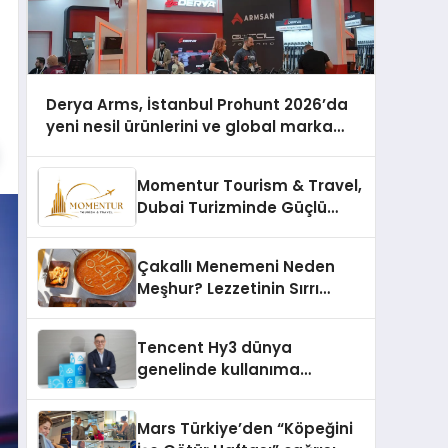
Derya Arms, İstanbul Prohunt 2026’da
yeni nesil ürünlerini ve global marka
vizyonunu sergiledi
Momentur Tourism & Travel,
Dubai Turizminde Güçlü
Operasyon Ağıyla Fark
Yaratıyor
Çakallı Menemeni Neden
Meşhur? Lezzetinin Sırrı
Nedir?
Tencent Hy3 dünya
genelinde kullanıma
sunuldu
Mars Türkiye’den “Köpeğini