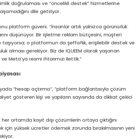
, kimlik doğrulaması ve “öncelikli destek” hizmetlerine
şamadığını dile getiriyor.
onu platform güveni. “İnsanlar artık yalnızca görünürlük
rını düşünüyor. Bir işletme reklam bütçesini, müşteri
e taşıyorsa; o platformun da şeffaflık, erişilebilir destek ve
uk alması gerekiyor. Biz de IQUEEM olarak yaşanan
ve Meta’ya resmi ihtarımızı ilettik.”
piyasası
yada “hesap açtırma”, “platform bağlantısıyla çözüm
iyet gösteren kişi ve yapıların sayısında da dikkat çekici
her ortamda kayıt dışı çözümlerin ortaya çıktığını
ilmek için yüksek ücretler ödemek zorunda bırakılmasının yeni
ekiyor.