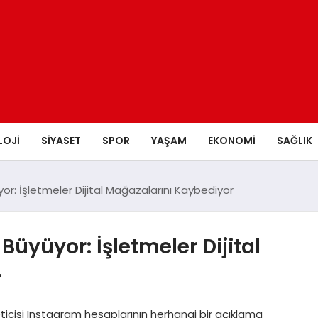
LOJI
SIYASET
SPOR
YAŞAM
EKONOMI
SAĞLIK
or: İşletmeler Dijital Mağazalarını Kaybediyor
Büyüyor: İşletmeler Dijital
r
reticisi Instagram hesaplarının herhangi bir açıklama