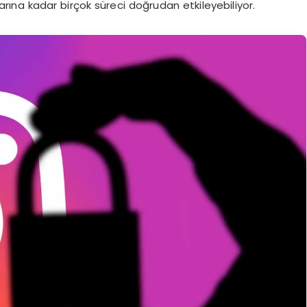
arına kadar birçok süreci doğrudan etkileyebiliyor.