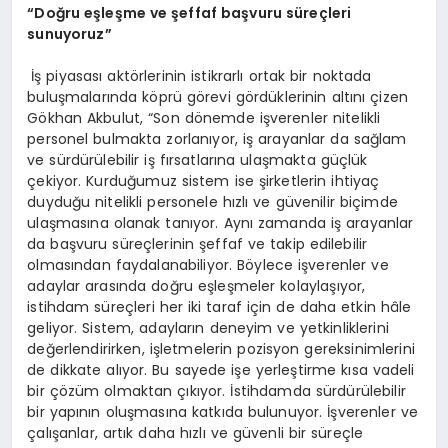
“Doğru eşleşme ve şeffaf başvuru süreçleri
sunuyoruz”
İş piyasası aktörlerinin istikrarlı ortak bir noktada
buluşmalarında köprü görevi gördüklerinin altını çizen
Gökhan Akbulut, “Son dönemde işverenler nitelikli
personel bulmakta zorlanıyor, iş arayanlar da sağlam
ve sürdürülebilir iş fırsatlarına ulaşmakta güçlük
çekiyor. Kurduğumuz sistem ise şirketlerin ihtiyaç
duyduğu nitelikli personele hızlı ve güvenilir biçimde
ulaşmasına olanak tanıyor. Aynı zamanda iş arayanlar
da başvuru süreçlerinin şeffaf ve takip edilebilir
olmasından faydalanabiliyor. Böylece işverenler ve
adaylar arasında doğru eşleşmeler kolaylaşıyor,
istihdam süreçleri her iki taraf için de daha etkin hâle
geliyor. Sistem, adayların deneyim ve yetkinliklerini
değerlendirirken, işletmelerin pozisyon gereksinimlerini
de dikkate alıyor. Bu sayede işe yerleştirme kısa vadeli
bir çözüm olmaktan çıkıyor. İstihdamda sürdürülebilir
bir yapının oluşmasına katkıda bulunuyor. İşverenler ve
çalışanlar, artık daha hızlı ve güvenli bir süreçle