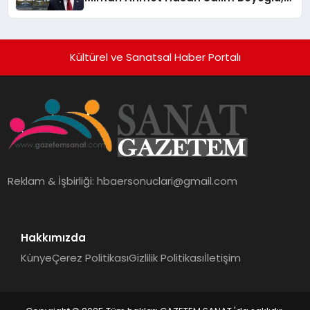
10 Milyon Metrekarelik “Al Yusuf
Holding Industrial City” Projesini
Hayata Geçirecek
Kültürel ve Sanatsal Haber Portalı
Reklam & İşbirliği:
hbaersonuclari@gmail.com
Hakkımızda
Künye
Çerez Politikası
Gizlilik Politikası
İletişim