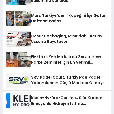
kullanıma sunuldu
Mars Türkiye’den “Köpeğini İşe Götür
Haftası” çağrısı
Cesur Packaging, Mısır’daki Üretim
Üssünü Büyütüyor
Elektrikli Yerden Isıtma Seramik ve
Parke Zeminler İçin En Verimli
Çözümler
SRV Padel Court, Türkiye’de Padel
Yatırımlarının Güçlü Markası Olmayı
Sürdürüyor
Kleen-Hy-Dro-Gen Inc., Sıfır Karbon
Emisyonlu Hidrojen Isıtma
Teknolojisinde ISO ve TSSA