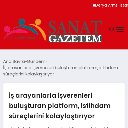
Derya Arms, İstanbul Pro
MAGAZIN
Ana Sayfa
Gündem
İş arayanlarla işverenleri buluşturan platform, istihdam
TEKNOLOJI
süreçlerini kolaylaştırıyor
SIYASET
İş arayanlarla işverenleri
SPOR
buluşturan platform, istihdam
süreçlerini kolaylaştırıyor
YAŞAM