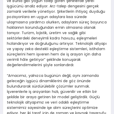
ve Bursa gibi yoğun talep gören şehirlerde yerel
işgücünü analiz ediyor. Arz-talep dengesini gerçek
zamanlı verilerle yönetiyor. Şirketlerin ihtiyaç duyduğu
pozisyonlara en uygun adaylara kısa sürede
ulaşmasına yardımcı olurken, adayların süreç boyunca
haklarının korunduğundan emin olmasına olanak
tanıyor. Turizm, lojistik, üretim ve sağlık gibi
sektörlerdeki deneyimli kadro havuzu, eşleşmeleri
hızlandırıyor ve doğruluğunu artırıyor. Teknolojik altyapı
ve yapay zeka destekli eşleştirme sistemleri, istihdam
süreçlerini hem işveren hem de iş arayan için daha
verimli hâle getiriyor” şeklinde konuşarak
değerlendirmelerini şöyle sonlandırdı:
“Amacımız, yalnızca bugünün değil, aynı zamanda
geleceğin işgücü dinamiklerini de göz önünde
bulundurarak sürdürülebilir çözümler sunmak.
İşverenlerle iş arayanları hızlı, güvenilir ve etkin bir
şekilde bir araya getiren bir model geliştirdik. Güçlü
teknolojik altyapımız ve veri odaklı eşleştirme
sistemimiz sayesinde işe alım süreçlerini optimize
ediyor, her iki taraf için de zaman ve kaynak tasarrufu