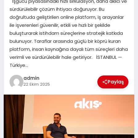
İşgücü piyasasındaki hızlı sirkülasyon, daha akılcı ve
EKONOMI
sürdürülebilir çözüm ihtiyacı doğuruyor. Bu
doğrultuda geliştirilen online platform, iş arayanlar
SAĞLIK
ile işverenleri güvenilir, etkili ve hızlı bir şekilde
buluşturarak istihdam süreçlerine stratejik katkıda
DÜNYA
bulunuyor. Taraflar arasında güçlü bir köprü kuran
platform, insan kaynağına dayalı tüm süreçleri daha
EĞITIM
verimli ve sürdürülebilir hale getiriyor. İSTANBUL —
Türkiye…
admin
Paylaş
22 Ekim 2025