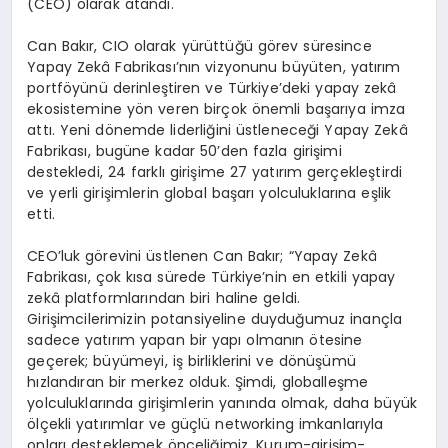
(CEO) olarak atandı.
Can Bakır, CIO olarak yürüttüğü görev süresince
Yapay Zekâ Fabrikası’nın vizyonunu büyüten, yatırım
portföyünü derinleştiren ve Türkiye’deki yapay zekâ
ekosistemine yön veren birçok önemli başarıya imza
attı. Yeni dönemde liderliğini üstleneceği Yapay Zekâ
Fabrikası, bugüne kadar 50’den fazla girişimi
destekledi, 24 farklı girişime 27 yatırım gerçekleştirdi
ve yerli girişimlerin global başarı yolculuklarına eşlik
etti.
CEO’luk görevini üstlenen Can Bakır; “Yapay Zekâ
Fabrikası, çok kısa sürede Türkiye’nin en etkili yapay
zekâ platformlarından biri haline geldi.
Girişimcilerimizin potansiyeline duyduğumuz inançla
sadece yatırım yapan bir yapı olmanın ötesine
geçerek; büyümeyi, iş birliklerini ve dönüşümü
hızlandıran bir merkez olduk. Şimdi, globalleşme
yolculuklarında girişimlerin yanında olmak, daha büyük
ölçekli yatırımlar ve güçlü networking imkanlarıyla
onları desteklemek önceliğimiz. Kurum-girişim-