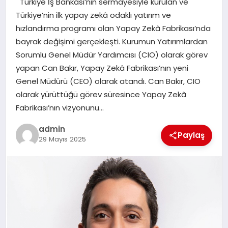
Türkiye İş Bankası’nın sermayesiyle kurulan ve
EKONOMI
Türkiye’nin ilk yapay zekâ odaklı yatırım ve
hızlandırma programı olan Yapay Zekâ Fabrikası’nda
SAĞLIK
bayrak değişimi gerçekleşti. Kurumun Yatırımlardan
Sorumlu Genel Müdür Yardımcısı (CIO) olarak görev
DÜNYA
yapan Can Bakır, Yapay Zekâ Fabrikası’nın yeni
Genel Müdürü (CEO) olarak atandı. Can Bakır, CIO
EĞITIM
olarak yürüttüğü görev süresince Yapay Zekâ
Fabrikası’nın vizyonunu…
admin
Paylaş
29 Mayıs 2025