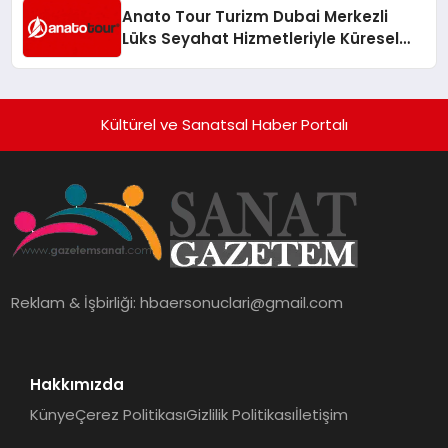
Anato Tour Turizm Dubai Merkezli
Lüks Seyahat Hizmetleriyle Küresel
Turizmde Öne Çıkıyor
Kültürel ve Sanatsal Haber Portalı
Reklam & İşbirliği:
hbaersonuclari@gmail.com
Hakkımızda
Künye
Çerez Politikası
Gizlilik Politikası
İletişim