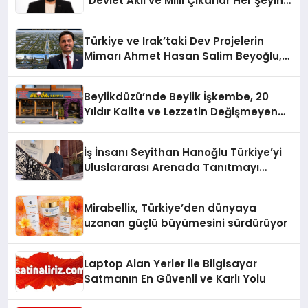
“Devlet Aklı ve Milli Çıkarlar Her Şeyin
Üzerindedir”
Türkiye ve Irak’taki Dev Projelerin
Mimarı Ahmet Hasan Salim Beyoğlu,
10 Milyon Metrekarelik “Al Yusuf
Holding Industrial City” Projesini
Beylikdüzü’nde Beylik İşkembe, 20
Hayata Geçirecek
Yıldır Kalite ve Lezzetin Değişmeyen
Adresi
İş İnsanı Seyithan Hanoğlu Türkiye’yi
Uluslararası Arenada Tanıtmayı
Hedefliyor
Mirabellix, Türkiye’den dünyaya
uzanan güçlü büyümesini sürdürüyor
Laptop Alan Yerler ile Bilgisayar
Satmanın En Güvenli ve Karlı Yolu