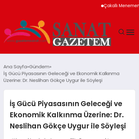
Çakallı Menemeni Neden
MAGAZIN
Ana Sayfa
Gündem
İş Gücü Piyasasının Geleceği ve Ekonomik Kalkınma
TEKNOLOJI
Üzerine: Dr. Neslihan Gökçe Uygur ile Söyleşi
SIYASET
İş Gücü Piyasasının Geleceği ve
SPOR
Ekonomik Kalkınma Üzerine: Dr.
Neslihan Gökçe Uygur ile Söyleşi
YAŞAM