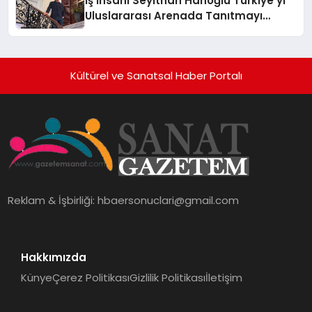
İş İnsanı Seyithan Hanoğlu Türkiye’yi
Uluslararası Arenada Tanıtmayı
Hedefliyor
Kültürel ve Sanatsal Haber Portalı
Reklam & İşbirliği:
hbaersonuclari@gmail.com
Hakkımızda
Künye
Çerez Politikası
Gizlilik Politikası
İletişim