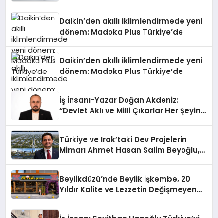
Daikin’den akıllı iklimlendirmede yeni
dönem: Madoka Plus Türkiye’de
Daikin’den akıllı iklimlendirmede yeni
dönem: Madoka Plus Türkiye’de
İş İnsanı-Yazar Doğan Akdeniz:
“Devlet Aklı ve Milli Çıkarlar Her Şeyin
Üzerindedir”
Türkiye ve Irak’taki Dev Projelerin
Mimarı Ahmet Hasan Salim Beyoğlu,
10 Milyon Metrekarelik “Al Yusuf
Holding Industrial City” Projesini
Beylikdüzü’nde Beylik İşkembe, 20
Hayata Geçirecek
Yıldır Kalite ve Lezzetin Değişmeyen
Adresi