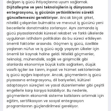
değişen iş gücü ihtiyaçlarına uyum sağlamak.
Dijitalleşme ve yeni teknolojilerin iş dünyasına
entegrasyonu, iş gücünün yetkinliklerini sürekli
güncellemesini gerektiriyor.
Ancak birçok şirket,
nitelikli çalışanları bulmakta ve mevcut iş gücünü yeni
becerilerle donatmakta zorlanıyor. Aynı zamanda iş
gücü piyasalarındaki küresel rekabet ve farklı ülkelerde
uygulanan istihdam politikaları da bu süreci etkileyen
önemli faktörler arasında. Göçmen iş gücü, özellikle
yaşlanan nüfus ve iş gücü açığı yaşayan ülkeler için
önemli bir kaynak haline geldi. Nitelikli göçmenler,
teknoloji, mühendislik, sağlık ve girişimcilik gibi
alanlarda ekonomiye büyük katkı sağlarken, düşük
vasıflı işçiler ise tarım, inşaat ve hizmet sektörlerinde
iş gücü açığını kapatıyor. Ancak, göçmenlerin iş gücü
piyasasına entegrasyonu, dil bariyerleri, kültürel
adaptasyon süreçleri ve yasal düzenlemeler gibi çeşitli
engellerle karşı karşıya kalabiliyor. Bu nedenle,
göçmenlerin ekonomik sisteme katkılarını artırmak için
eğitim, sertifikasyon ve sosyal entegrasyon
programlarının güçlendirilmesi gerekiyor.