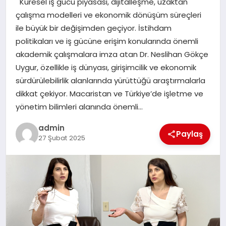
Küresel iş gücü piyasası, dijitalleşme, uzaktan
EKONOMI
çalışma modelleri ve ekonomik dönüşüm süreçleri
ile büyük bir değişimden geçiyor. İstihdam
SAĞLIK
politikaları ve iş gücüne erişim konularında önemli
akademik çalışmalara imza atan Dr. Neslihan Gökçe
DÜNYA
Uygur, özellikle iş dünyası, girişimcilik ve ekonomik
sürdürülebilirlik alanlarında yürüttüğü araştırmalarla
EĞITIM
dikkat çekiyor. Macaristan ve Türkiye’de işletme ve
yönetim bilimleri alanında önemli…
admin
Paylaş
27 Şubat 2025