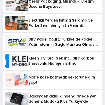
Cesur Packaging, Mısır’daki Üretim
Üssünü Büyütüyor
Elektrikli Yerden Isıtma Seramik ve
Parke Zeminler İçin En Verimli
Çözümler
SRV Padel Court, Türkiye’de Padel
Yatırımlarının Güçlü Markası Olmayı
Sürdürüyor
Kleen-Hy-Dro-Gen Inc., Sıfır Karbon
Emisyonlu Hidrojen Isıtma
Teknolojisinde ISO ve TSSA
Düzenleyici Onaylarını Aldı
Marie Rose kozmetik sektörüne giriş
yaptı
Daikin’den akıllı iklimlendirmede yeni
dönem: Madoka Plus Türkiye’de