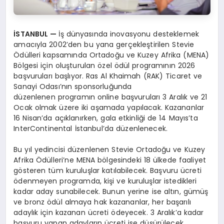
İ
STANBUL
—
İş dünyasında inovasyonu desteklemek
amacıyla 2002’den bu yana gerçekleştirilen Stevie
Ödülleri kapsamında Ortadoğu ve Kuzey Afrika (MENA)
Bölgesi için oluşturulan özel ödül programının 2026
başvuruları başlıyor. Ras Al Khaimah (RAK) Ticaret ve
Sanayi Odası’nın sponsorluğunda
düzenlenen programın online başvuruları 3 Aralık ve 21
Ocak olmak üzere iki aşamada yapılacak. Kazananlar
16 Nisan’da açıklanırken, gala etkinliği de 14 Mayıs’ta
InterContinental İstanbul’da düzenlenecek.
Bu yıl yedincisi düzenlenen Stevie Ortadoğu ve Kuzey
Afrika Ödülleri’ne MENA bölgesindeki 18 ülkede faaliyet
gösteren tüm kuruluşlar katılabilecek. Başvuru ücreti
ödenmeyen programda, kişi ve kuruluşlar istedikleri
kadar aday sunabilecek. Bunun yerine ise altın, gümüş
ve bronz ödül almaya hak kazananlar, her başarılı
adaylık için kazanan ücreti ödeyecek. 3 Aralık’a kadar
başvuru yapan adayların ücreti ise düşürülecek.