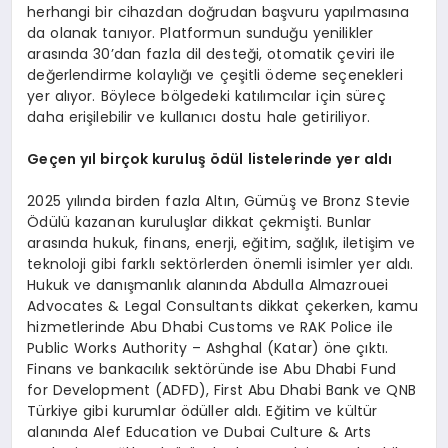
herhangi bir cihazdan doğrudan başvuru yapılmasına
da olanak tanıyor. Platformun sunduğu yenilikler
arasında 30’dan fazla dil desteği, otomatik çeviri ile
değerlendirme kolaylığı ve çeşitli ödeme seçenekleri
yer alıyor. Böylece bölgedeki katılımcılar için süreç
daha erişilebilir ve kullanıcı dostu hale getiriliyor.
Ge
ç
en y
ı
l bir
ç
ok kurulu
ş ö
d
ü
l listelerinde yer ald
ı
2025 yılında birden fazla Altın, Gümüş ve Bronz Stevie
Ödülü kazanan kuruluşlar dikkat çekmişti. Bunlar
arasında hukuk, finans, enerji, eğitim, sağlık, iletişim ve
teknoloji gibi farklı sektörlerden önemli isimler yer aldı.
Hukuk ve danışmanlık alanında Abdulla Almazrouei
Advocates & Legal Consultants dikkat çekerken, kamu
hizmetlerinde Abu Dhabi Customs ve RAK Police ile
Public Works Authority – Ashghal (Katar) öne çıktı.
Finans ve bankacılık sektöründe ise Abu Dhabi Fund
for Development (ADFD), First Abu Dhabi Bank ve QNB
Türkiye gibi kurumlar ödüller aldı. Eğitim ve kültür
alanında Alef Education ve Dubai Culture & Arts