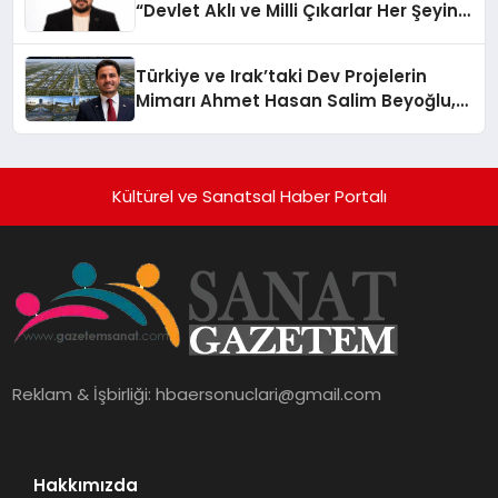
“Devlet Aklı ve Milli Çıkarlar Her Şeyin
Üzerindedir”
Türkiye ve Irak’taki Dev Projelerin
Mimarı Ahmet Hasan Salim Beyoğlu,
10 Milyon Metrekarelik “Al Yusuf
Holding Industrial City” Projesini
Hayata Geçirecek
Kültürel ve Sanatsal Haber Portalı
Reklam & İşbirliği:
hbaersonuclari@gmail.com
Hakkımızda