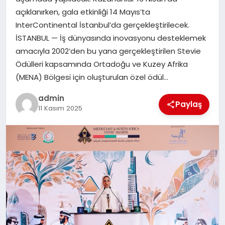
EKONOMI
açıklanırken, gala etkinliği 14 Mayıs’ta
InterContinental İstanbul’da gerçekleştirilecek.
SAĞLIK
İSTANBUL — İş dünyasında inovasyonu desteklemek
amacıyla 2002’den bu yana gerçekleştirilen Stevie
DÜNYA
Ödülleri kapsamında Ortadoğu ve Kuzey Afrika
(MENA) Bölgesi için oluşturulan özel ödül…
EĞITIM
admin
Paylaş
11 Kasım 2025