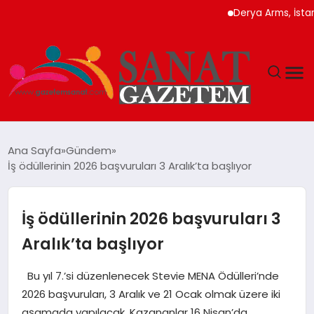
Derya Arms, İstanbul Pro
MAGAZIN
Ana Sayfa
Gündem
İş ödüllerinin 2026 başvuruları 3 Aralık’ta başlıyor
TEKNOLOJI
SIYASET
İş ödüllerinin 2026 başvuruları 3
Aralık’ta başlıyor
SPOR
Bu yıl 7.’si düzenlenecek Stevie MENA Ödülleri’nde
YAŞAM
2026 başvuruları, 3 Aralık ve 21 Ocak olmak üzere iki
aşamada yapılacak. Kazananlar 16 Nisan’da