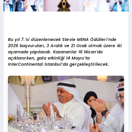
Bu y
ı
l 7.
’
si d
ü
zenlenecek Stevie MENA
Ö
d
ü
lleri
’
nde
2026 ba
ş
vurular
ı
, 3 Aral
ı
k ve 21 Ocak olmak
ü
zere iki
a
ş
amada yap
ı
lacak. Kazananlar 16 Nisan
’
da
a
çı
klan
ı
rken, gala etkinli
ği 14 Mayı
s
’
ta
InterContinental
İ
stanbul’da ger
ç
ekle
ş
tirilecek.