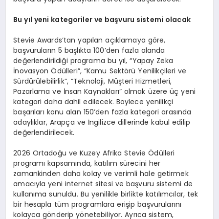
Bu y
ı
l yeni kategoriler ve ba
ş
vuru sistemi olacak
Stevie Awards’tan yapılan açıklamaya göre,
başvuruların 5 başlıkta 100’den fazla alanda
değerlendirildiği programa bu yıl, “Yapay Zeka
İnovasyon Ödülleri”, “Kamu Sektörü Yenilikçileri ve
Sürdürülebilirlik”, “Teknoloji, Müşteri Hizmetleri,
Pazarlama ve İnsan Kaynakları” olmak üzere üç yeni
kategori daha dahil edilecek. Böylece yenilikçi
başarıları konu alan 150’den fazla kategori arasında
adaylıklar, Arapça ve İngilizce dillerinde kabul edilip
değerlendirilecek.
2026 Ortadoğu ve Kuzey Afrika Stevie Ödülleri
programı kapsamında, katılım sürecini her
zamankinden daha kolay ve verimli hale getirmek
amacıyla yeni internet sitesi ve başvuru sistemi de
kullanıma sunuldu. Bu yenilikle birlikte katılımcılar, tek
bir hesapla tüm programlara erişip başvurularını
kolayca gönderip yönetebiliyor. Ayrıca sistem,