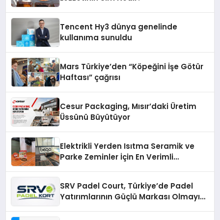
Tencent Hy3 dünya genelinde
kullanıma sunuldu
Mars Türkiye’den “Köpeğini İşe Götür
Haftası” çağrısı
Cesur Packaging, Mısır’daki Üretim
Üssünü Büyütüyor
Elektrikli Yerden Isıtma Seramik ve
Parke Zeminler İçin En Verimli
Çözümler
SRV Padel Court, Türkiye’de Padel
Yatırımlarının Güçlü Markası Olmayı
Sürdürüyor