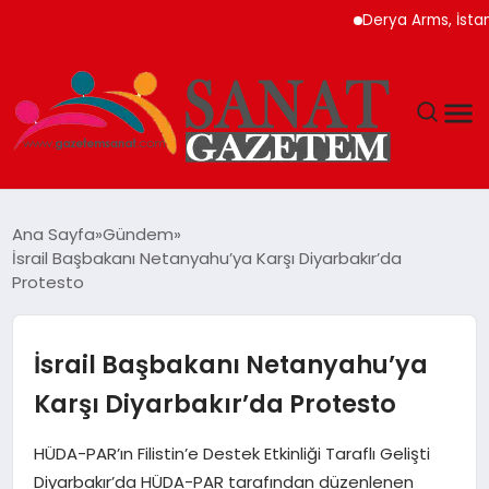
Derya Arms, İstanbul P
MAGAZIN
Ana Sayfa
Gündem
İsrail Başbakanı Netanyahu’ya Karşı Diyarbakır’da
TEKNOLOJI
Protesto
SIYASET
İsrail Başbakanı Netanyahu’ya
SPOR
Karşı Diyarbakır’da Protesto
YAŞAM
HÜDA-PAR’ın Filistin’e Destek Etkinliği Taraflı Gelişti
Diyarbakır’da HÜDA-PAR tarafından düzenlenen