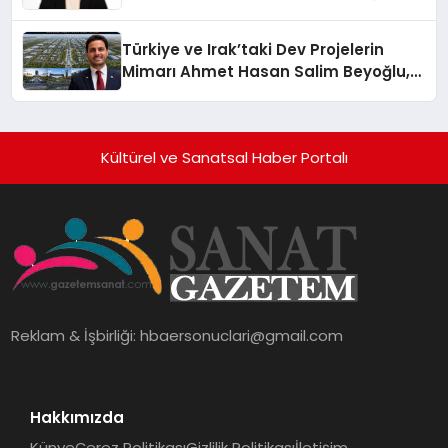
Üzerindedir”
Türkiye ve Irak’taki Dev Projelerin
Mimarı Ahmet Hasan Salim Beyoğlu,
10 Milyon Metrekarelik “Al Yusuf
Holding Industrial City” Projesini
Hayata Geçirecek
Kültürel ve Sanatsal Haber Portalı
Reklam & İşbirliği:
hbaersonuclari@gmail.com
Hakkımızda
Künye
Çerez Politikası
Gizlilik Politikası
İletişim