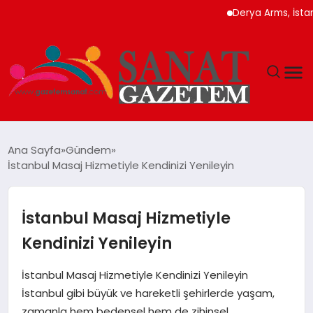
Derya Arms, İstanbul Pro
MAGAZIN
Ana Sayfa
Gündem
İstanbul Masaj Hizmetiyle Kendinizi Yenileyin
TEKNOLOJI
SIYASET
İstanbul Masaj Hizmetiyle
Kendinizi Yenileyin
SPOR
İstanbul Masaj Hizmetiyle Kendinizi Yenileyin
YAŞAM
İstanbul gibi büyük ve hareketli şehirlerde yaşam,
zamanla hem bedensel hem de zihinsel