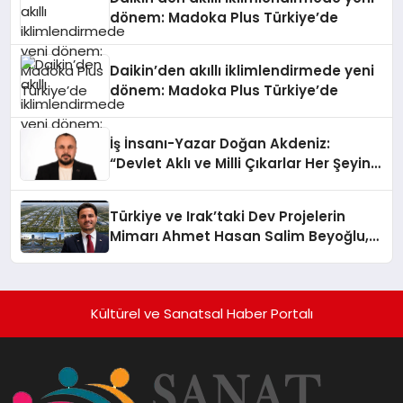
dönem: Madoka Plus Türkiye’de
Daikin’den akıllı iklimlendirmede yeni
dönem: Madoka Plus Türkiye’de
İş İnsanı-Yazar Doğan Akdeniz:
“Devlet Aklı ve Milli Çıkarlar Her Şeyin
Üzerindedir”
Türkiye ve Irak’taki Dev Projelerin
Mimarı Ahmet Hasan Salim Beyoğlu,
10 Milyon Metrekarelik “Al Yusuf
Holding Industrial City” Projesini
Hayata Geçirecek
Kültürel ve Sanatsal Haber Portalı