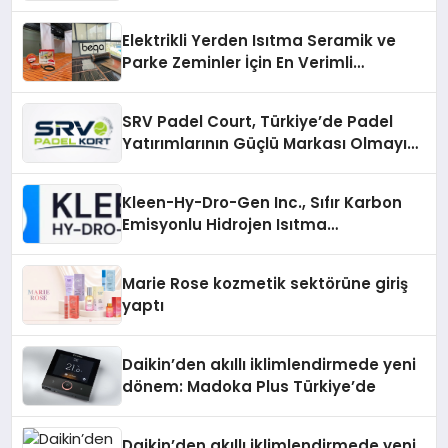
Elektrikli Yerden Isıtma Seramik ve
Parke Zeminler İçin En Verimli
Çözümler
SRV Padel Court, Türkiye’de Padel
Yatırımlarının Güçlü Markası Olmayı
Sürdürüyor
Kleen-Hy-Dro-Gen Inc., Sıfır Karbon
Emisyonlu Hidrojen Isıtma
Teknolojisinde ISO ve TSSA
Düzenleyici Onaylarını Aldı
Marie Rose kozmetik sektörüne giriş
yaptı
Daikin’den akıllı iklimlendirmede yeni
dönem: Madoka Plus Türkiye’de
Daikin’den akıllı iklimlendirmede yeni