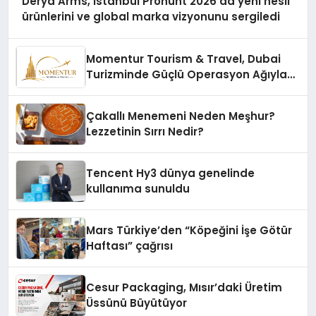
Derya Arms, İstanbul Prohunt 2026’da yeni nesil
ürünlerini ve global marka vizyonunu sergiledi
Momentur Tourism & Travel, Dubai
Turizminde Güçlü Operasyon Ağıyla
Fark Yaratıyor
Çakallı Menemeni Neden Meşhur?
Lezzetinin Sırrı Nedir?
Tencent Hy3 dünya genelinde
kullanıma sunuldu
Mars Türkiye’den “Köpeğini İşe Götür
Haftası” çağrısı
Cesur Packaging, Mısır’daki Üretim
Üssünü Büyütüyor