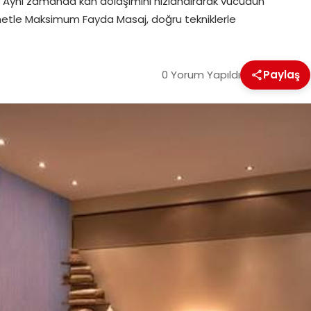
. Aynı zamanda kan dolaşımını hızlandırarak vücudun
metle Maksimum Fayda Masaj, doğru tekniklerle
0 Yorum Yapıldı
Paylaş