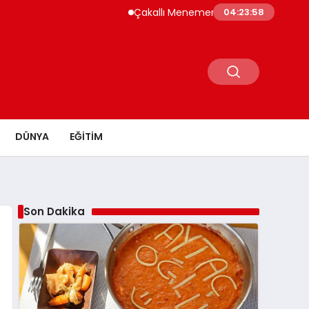
Çakallı Menemeni Neden Meşhur? Lezzetinin 
04:23:59
DÜNYA
EĞITIM
Son Dakika