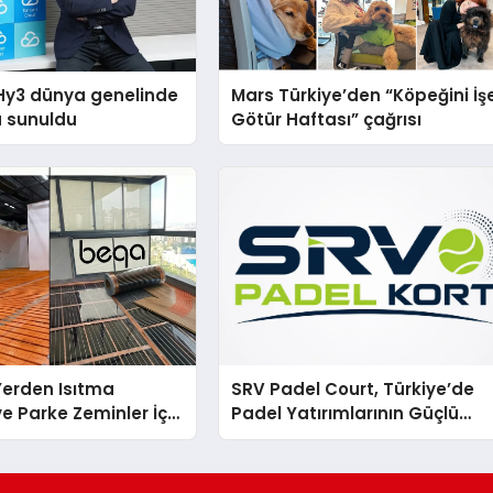
Hy3 dünya genelinde
Mars Türkiye’den “Köpeğini İş
a sunuldu
Götür Haftası” çağrısı
 Yerden Isıtma
SRV Padel Court, Türkiye’de
e Parke Zeminler İçin
Padel Yatırımlarının Güçlü
i Çözümler
Markası Olmayı Sürdürüyor