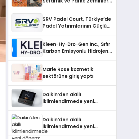
Seramik ve Parke Zeminler
İçin En Verimli Çözümler
SRV Padel Court, Türkiye’de
Padel Yatırımlarının Güçlü
Markası Olmayı Sürdürüyor
Kleen-Hy-Dro-Gen Inc., Sıfır
Karbon Emisyonlu Hidrojen
Isıtma Teknolojisinde ISO ve
TSSA Düzenleyici Onaylarını
Marie Rose kozmetik
Aldı
sektörüne giriş yaptı
Daikin’den akıllı
iklimlendirmede yeni
dönem: Madoka Plus
Türkiye’de
Daikin’den akıllı
iklimlendirmede yeni
dönem: Madoka Plus