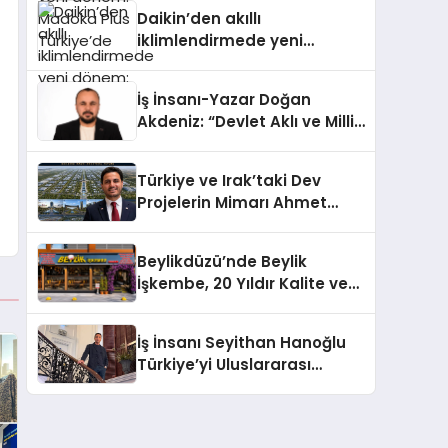
Türkiye’de
Daikin’den akıllı
iklimlendirmede yeni
dönem: Madoka Plus
Türkiye’de
İş İnsanı-Yazar Doğan
Akdeniz: “Devlet Aklı ve Milli
Çıkarlar Her Şeyin
Üzerindedir”
Türkiye ve Irak’taki Dev
Projelerin Mimarı Ahmet
Hasan Salim Beyoğlu, 10
Milyon Metrekarelik “Al Yusuf
Beylikdüzü’nde Beylik
Holding Industrial City”
İşkembe, 20 Yıldır Kalite ve
Projesini Hayata Geçirecek
Lezzetin Değişmeyen Adresi
İş İnsanı Seyithan Hanoğlu
Türkiye’yi Uluslararası
Arenada Tanıtmayı
Hedefliyor