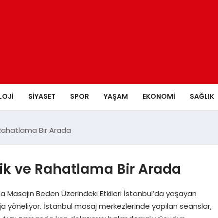
LOJI
SIYASET
SPOR
YAŞAM
EKONOMI
SAĞLIK
e Rahatlama Bir Arada
elik ve Rahatlama Bir Arada
da Masajın Beden Üzerindeki Etkileri İstanbul’da yaşayan
ja yöneliyor. İstanbul masaj merkezlerinde yapılan seanslar,