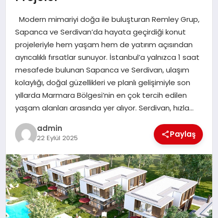
EKONOMI
Modern mimariyi doğa ile buluşturan Remley Grup,
SAĞLIK
Sapanca ve Serdivan’da hayata geçirdiği konut
projeleriyle hem yaşam hem de yatırım açısından
DÜNYA
ayrıcalıklı fırsatlar sunuyor. İstanbul’a yalnızca 1 saat
mesafede bulunan Sapanca ve Serdivan, ulaşım
EĞITIM
kolaylığı, doğal güzellikleri ve planlı gelişimiyle son
yıllarda Marmara Bölgesi’nin en çok tercih edilen
yaşam alanları arasında yer alıyor. Serdivan, hızla…
admin
Paylaş
22 Eylül 2025