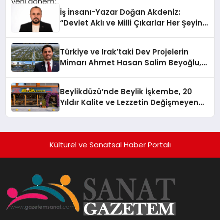
İş İnsanı-Yazar Doğan Akdeniz:
“Devlet Aklı ve Milli Çıkarlar Her Şeyin
Üzerindedir”
Türkiye ve Irak’taki Dev Projelerin
Mimarı Ahmet Hasan Salim Beyoğlu,
10 Milyon Metrekarelik “Al Yusuf
Holding Industrial City” Projesini
Beylikdüzü’nde Beylik İşkembe, 20
Hayata Geçirecek
Yıldır Kalite ve Lezzetin Değişmeyen
Adresi
Kültürel ve Sanatsal Haber Portalı