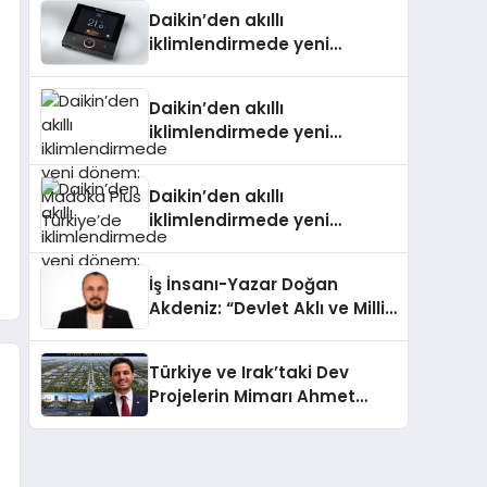
Daikin’den akıllı
iklimlendirmede yeni
dönem: Madoka Plus
Türkiye’de
Daikin’den akıllı
iklimlendirmede yeni
dönem: Madoka Plus
Türkiye’de
Daikin’den akıllı
iklimlendirmede yeni
dönem: Madoka Plus
Türkiye’de
İş İnsanı-Yazar Doğan
Akdeniz: “Devlet Aklı ve Milli
Çıkarlar Her Şeyin
Üzerindedir”
Türkiye ve Irak’taki Dev
Projelerin Mimarı Ahmet
Hasan Salim Beyoğlu, 10
Milyon Metrekarelik “Al Yusuf
Holding Industrial City”