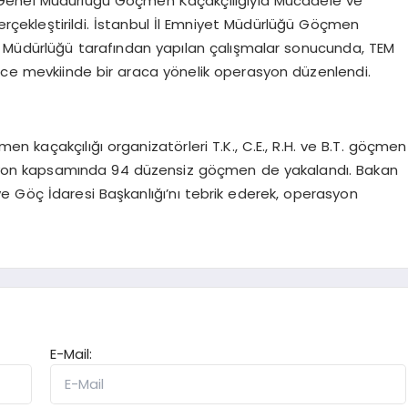
 Genel Müdürlüğü Göçmen Kaçakçılığıyla Mücadele ve
erçekleştirildi. İstanbul İl Emniyet Müdürlüğü Göçmen
e Müdürlüğü tarafından yapılan çalışmalar sonucunda, TEM
ce mevkiinde bir araca yönelik operasyon düzenlendi.
n kaçakçılığı organizatörleri T.K., C.E., R.H. ve B.T. göçmen
asyon kapsamında 94 düzensiz göçmen de yakalandı. Bakan
e Göç İdaresi Başkanlığı’nı tebrik ederek, operasyon
E-Mail: