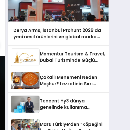
Derya Arms, İstanbul Prohunt 2026’da
yeni nesil ürünlerini ve global marka
vizyonunu sergiledi
Momentur Tourism & Travel,
Dubai Turizminde Güçlü
Operasyon Ağıyla Fark
Yaratıyor
Çakallı Menemeni Neden
Meşhur? Lezzetinin Sırrı
Nedir?
Tencent Hy3 dünya
genelinde kullanıma
sunuldu
Mars Türkiye’den “Köpeğini