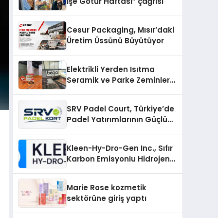
İşe Götür Haftası” çağrısı
Cesur Packaging, Mısır’daki
Üretim Üssünü Büyütüyor
Elektrikli Yerden Isıtma
Seramik ve Parke Zeminler
İçin En Verimli Çözümler
SRV Padel Court, Türkiye’de
Padel Yatırımlarının Güçlü
Markası Olmayı Sürdürüyor
Kleen-Hy-Dro-Gen Inc., Sıfır
Karbon Emisyonlu Hidrojen
Isıtma Teknolojisinde ISO ve
TSSA Düzenleyici Onaylarını
Marie Rose kozmetik
Aldı
sektörüne giriş yaptı