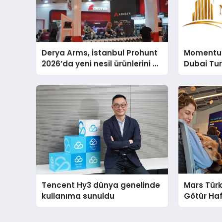
Derya Arms, İstanbul Prohunt
Momentur
2026’da yeni nesil ürünlerini ve
Dubai Tu
global marka vizyonunu
Operasyo
sergiledi
Yaratıyor
Tencent Hy3 dünya genelinde
Mars Türk
kullanıma sunuldu
Götür Haf