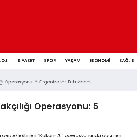
LOJI
SIYASET
SPOR
YAŞAM
EKONOMI
SAĞLIK
ğı Operasyonu: 5 Organizatör Tutuklandı
kçılığı Operasyonu: 5
l’da gerçekleştirilen “Kalkan-26” operasyonunda göçmen