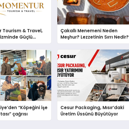
 Tourism & Travel,
Çakallı Menemeni Neden
rizminde Güçlü
Meşhur? Lezzetinin Sırrı Nedir?
n Ağıyla Fark
iye’den “Köpeğini İşe
Cesur Packaging, Mısır’daki
tası” çağrısı
Üretim Üssünü Büyütüyor