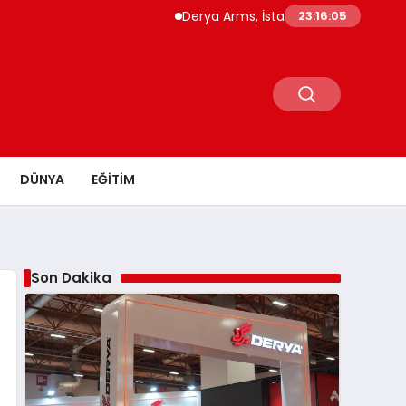
Derya Arms, İstanbul Prohunt 2026’da yeni 
23:16:06
DÜNYA
EĞITIM
Son Dakika