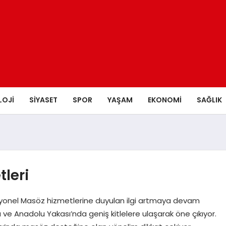
LOJI
SIYASET
SPOR
YAŞAM
EKONOMI
SAĞLIK
leri
syonel Masöz hizmetlerine duyulan ilgi artmaya devam
a ve Anadolu Yakası’nda geniş kitlelere ulaşarak öne çıkıyor.