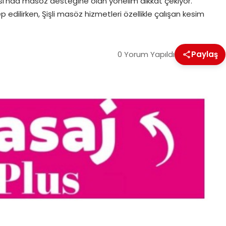
sı’nda masöz desteğine olan yönelim dikkat çekiyor.
edilirken, Şişli masöz hizmetleri özellikle çalışan kesim
0 Yorum Yapıldı
Paylaş