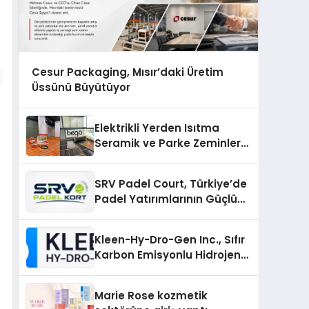
Cesur Packaging, Mısır’daki Üretim
Üssünü Büyütüyor
Elektrikli Yerden Isıtma
Seramik ve Parke Zeminler
İçin En Verimli Çözümler
SRV Padel Court, Türkiye’de
Padel Yatırımlarının Güçlü
Markası Olmayı Sürdürüyor
Kleen-Hy-Dro-Gen Inc., Sıfır
Karbon Emisyonlu Hidrojen
Isıtma Teknolojisinde ISO ve
TSSA Düzenleyici Onaylarını
Marie Rose kozmetik
Aldı