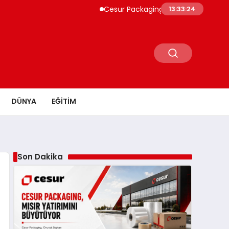
Cesur Packaging, Mısır’daki Üretim Üssü
13:33:25
DÜNYA
EĞITIM
Son Dakika