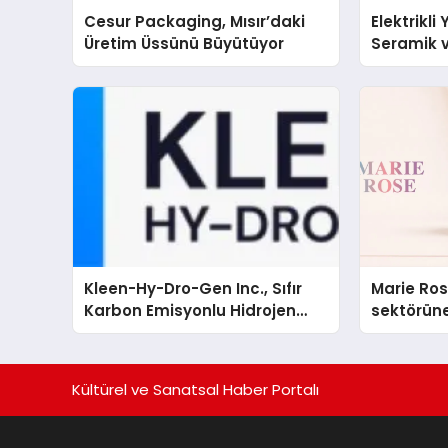
Cesur Packaging, Mısır’daki
Elektrikli
Üretim Üssünü Büyütüyor
Seramik v
En Veriml
Kleen-Hy-Dro-Gen Inc., Sıfır
Marie Ro
Karbon Emisyonlu Hidrojen
sektörüne
Isıtma Teknolojisinde ISO ve
TSSA Düzenleyici Onaylarını
Aldı
Kültürel ve Sanatsal Haber Portalı