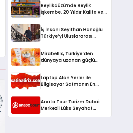
Milyon Metrekarelik “Al Yusuf
Beylikdüzü’nde Beylik
Holding Industrial City”
İşkembe, 20 Yıldır Kalite ve
Projesini Hayata Geçirecek
Lezzetin Değişmeyen Adresi
İş İnsanı Seyithan Hanoğlu
Türkiye’yi Uluslararası
Arenada Tanıtmayı
Hedefliyor
Mirabellix, Türkiye’den
dünyaya uzanan güçlü
büyümesini sürdürüyor
Laptop Alan Yerler ile
Bilgisayar Satmanın En
Güvenli ve Karlı Yolu
Anato Tour Turizm Dubai
Merkezli Lüks Seyahat
Hizmetleriyle Küresel
Turizmde Öne Çıkıyor