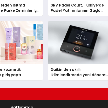
 Yerden Isıtma
SRV Padel Court, Türkiye’de
e Parke Zeminler İçin
Padel Yatırımlarının Güçlü
i Çözümler
Markası Olmayı Sürdürüyor
se kozmetik
Daikin’den akıllı
 giriş yaptı
iklimlendirmede yeni dönem:
Madoka Plus Türkiye’de
Hakkımızda