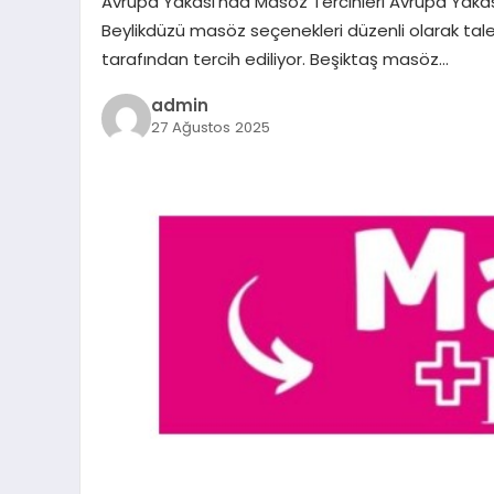
Avrupa Yakası’nda Masöz Tercihleri Avrupa Yaka
Beylikdüzü masöz seçenekleri düzenli olarak talep 
tarafından tercih ediliyor. Beşiktaş masöz…
admin
27 Ağustos 2025