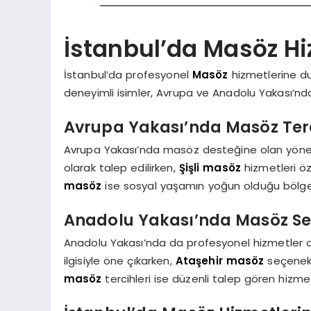
İstanbul’da Masöz Hi
İstanbul’da profesyonel
Masöz
hizmetlerine du
deneyimli isimler, Avrupa ve Anadolu Yakası’nda 
Avrupa Yakası’nda Masöz Terc
Avrupa Yakası’nda masöz desteğine olan yönel
olarak talep edilirken,
Şişli masöz
hizmetleri öz
masöz
ise sosyal yaşamın yoğun olduğu bölgel
Anadolu Yakası’nda Masöz Se
Anadolu Yakası’nda da profesyonel hizmetler d
ilgisiyle öne çıkarken,
Ataşehir masöz
seçenekl
masöz
tercihleri ise düzenli talep gören hizmet