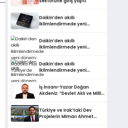
sektörüne giriş yaptı
Daikin’den akıllı
iklimlendirmede yeni
dönem: Madoka Plus
Türkiye’de
Daikin’den akıllı
iklimlendirmede yeni
dönem: Madoka Plus
Türkiye’de
Daikin’den akıllı
iklimlendirmede yeni
dönem: Madoka Plus
Türkiye’de
İş İnsanı-Yazar Doğan
Akdeniz: “Devlet Aklı ve Milli
Çıkarlar Her Şeyin
Üzerindedir”
Türkiye ve Irak’taki Dev
Projelerin Mimarı Ahmet
Hasan Salim Beyoğlu, 10