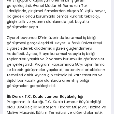
ve Singapur’u kapsayan önemli bir iş gezisi
gerçekleştirdi. Genel Müdür Ali Ramazan Tak
liderliğinde, girişimci firmalardan oluşan 10 kişilik heyet,
bölgedeki öncü kurumlarla temas kurarak teknoloji,
girişimcilik ve yatırım alanlarında çok boyutlu
görüşmeler yaptı.
Ziyaret boyunca 12’nin üzerinde kurumsal iş birliği
görüşmesi gerçekleştirildi. Heyet, 4 farklı üniversiteyi
ziyaret ederek akademik ilişkileri güçlendirmeyi
hedefledi. Ayrıca, 5 ayrı kurumsal yapıyla iş birliği
toplantıları yapıldı ve 2 yatırım kurumu ile görüşmeler
gerçekleştirildi. Program kapsamında 50’yi aşkın firma
ile birebir görüşmeler yapılarak, potansiyel ortaklıkların
temelleri atıldı. Ayrıca çip teknolojisi, kart tasarımı ve
dijital bankacılık gibi alanlarda önemli iş birliği
görüşmeleri gerçekleştirildi.
İlk Durak T.C. Kuala Lumpur Büyü
kel
çiliği
Programın ilk durağı, T.C. Kuala Lumpur Büyükelçiliği
oldu. Büyükelçilik Müsteşarı, Ticaret Müşaviri, Hazine ve
Maliye Müşaviri, Eğitim Temsilcisi ve diğer diplomatik