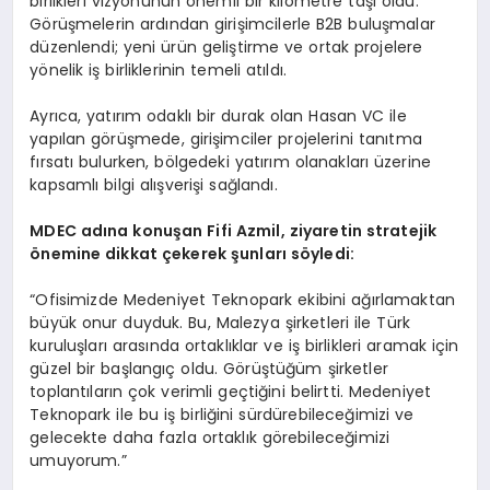
birlikleri vizyonunun önemli bir kilometre taşı oldu.
Görüşmelerin ardından girişimcilerle B2B buluşmalar
düzenlendi; yeni ürün geliştirme ve ortak projelere
yönelik iş birliklerinin temeli atıldı.
Ayrıca, yatırım odaklı bir durak olan Hasan VC ile
yapılan görüşmede, girişimciler projelerini tanıtma
fırsatı bulurken, bölgedeki yatırım olanakları üzerine
kapsamlı bilgi alışverişi sağlandı.
MDEC ad
ına konuşan Fifi Azmil, ziyaretin stratejik
ö
nemine dikkat çekerek şunları s
ö
yledi:
“Ofisimizde Medeniyet Teknopark ekibini ağırlamaktan
büyük onur duyduk. Bu, Malezya şirketleri ile Türk
kuruluşları arasında ortaklıklar ve iş birlikleri aramak için
güzel bir başlangıç oldu. Görüştüğüm şirketler
toplantıların çok verimli geçtiğini belirtti. Medeniyet
Teknopark ile bu iş birliğini sürdürebileceğimizi ve
gelecekte daha fazla ortaklık görebileceğimizi
umuyorum.”