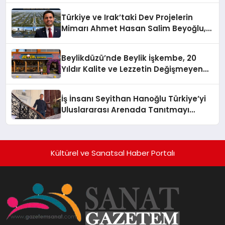
Türkiye ve Irak’taki Dev Projelerin
Mimarı Ahmet Hasan Salim Beyoğlu,
10 Milyon Metrekarelik “Al Yusuf
Holding Industrial City” Projesini
Beylikdüzü’nde Beylik İşkembe, 20
Hayata Geçirecek
Yıldır Kalite ve Lezzetin Değişmeyen
Adresi
İş İnsanı Seyithan Hanoğlu Türkiye’yi
Uluslararası Arenada Tanıtmayı
Hedefliyor
Kültürel ve Sanatsal Haber Portalı