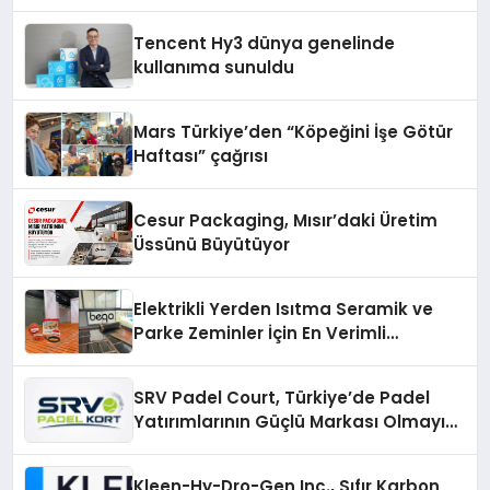
Tencent Hy3 dünya genelinde
kullanıma sunuldu
Mars Türkiye’den “Köpeğini İşe Götür
Haftası” çağrısı
Cesur Packaging, Mısır’daki Üretim
Üssünü Büyütüyor
Elektrikli Yerden Isıtma Seramik ve
Parke Zeminler İçin En Verimli
Çözümler
SRV Padel Court, Türkiye’de Padel
Yatırımlarının Güçlü Markası Olmayı
Sürdürüyor
Kleen-Hy-Dro-Gen Inc., Sıfır Karbon