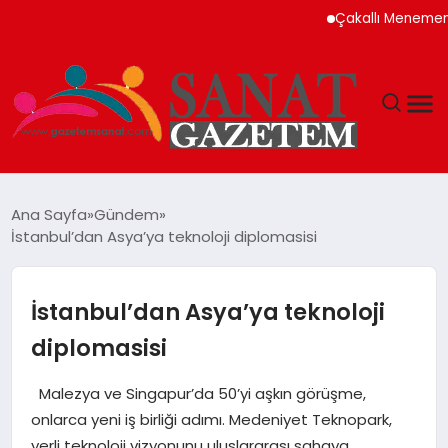
Çakallı Menemeni Neden
MAGAZIN
Ana Sayfa
Gündem
İstanbul’dan Asya’ya teknoloji diplomasisi
TEKNOLOJI
SIYASET
İstanbul’dan Asya’ya teknoloji
diplomasisi
SPOR
Malezya ve Singapur’da 50’yi aşkın görüşme,
YAŞAM
onlarca yeni iş birliği adımı. Medeniyet Teknopark,
yerli teknoloji vizyonunu uluslararası sahaya