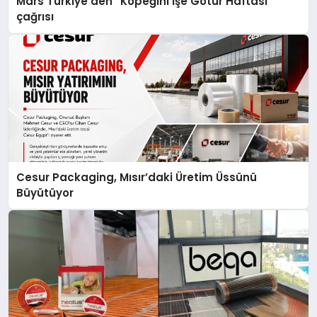
Mars Türkiye’den “Köpeğini İşe Götür Haftası”
çağrısı
Cesur Packaging, Mısır’daki Üretim Üssünü
Büyütüyor