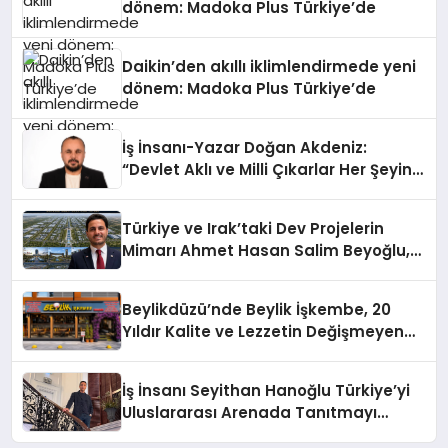
dönem: Madoka Plus Türkiye’de
Daikin’den akıllı iklimlendirmede yeni
dönem: Madoka Plus Türkiye’de
İş İnsanı-Yazar Doğan Akdeniz:
“Devlet Aklı ve Milli Çıkarlar Her Şeyin
Üzerindedir”
Türkiye ve Irak’taki Dev Projelerin
Mimarı Ahmet Hasan Salim Beyoğlu,
10 Milyon Metrekarelik “Al Yusuf
Holding Industrial City” Projesini
Beylikdüzü’nde Beylik İşkembe, 20
Hayata Geçirecek
Yıldır Kalite ve Lezzetin Değişmeyen
Adresi
İş İnsanı Seyithan Hanoğlu Türkiye’yi
Uluslararası Arenada Tanıtmayı
Hedefliyor