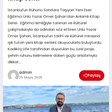
EKONOMI
İstanbul’un Ruhunu Satırlara Taşıyan Yeni Eser:
SAĞLIK
Eğitimci Ünlü Yazar Ömer Şahan’dan Anlamlı Kitap
Serisi Eğitimci kimliğiyle tanınan ve kültürel
DÜNYA
çalışmalarıyla da adından söz ettiren Ünlü Yazar
Ömer Şahan, İstanbul’un tarihî ve kültürel mirasına
EĞITIM
ışık tutan yeni kitap serisini okuyucularla buluşturdu.
Kadıköy Life tarafından duyurulan bu özel proje,
şehrin ruhunu kelimelere döken güçlü anlatımıyla
dikkat…
admin
Paylaş
25 Mayıs 2025