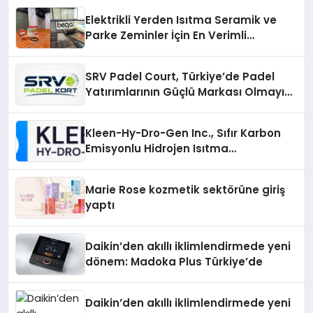
Elektrikli Yerden Isıtma Seramik ve
Parke Zeminler İçin En Verimli
Çözümler
SRV Padel Court, Türkiye’de Padel
Yatırımlarının Güçlü Markası Olmayı
Sürdürüyor
Kleen-Hy-Dro-Gen Inc., Sıfır Karbon
Emisyonlu Hidrojen Isıtma
Teknolojisinde ISO ve TSSA
Düzenleyici Onaylarını Aldı
Marie Rose kozmetik sektörüne giriş
yaptı
Daikin’den akıllı iklimlendirmede yeni
dönem: Madoka Plus Türkiye’de
Daikin’den akıllı iklimlendirmede yeni