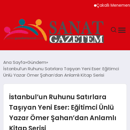
Çakallı Menemeni Nede
MAGAZIN
Ana Sayfa
Gündem
İstanbul’un Ruhunu Satırlara Taşıyan Yeni Eser: Eğitimci
TEKNOLOJI
Ünlü Yazar Ömer Şahan’dan Anlamlı Kitap Serisi
SIYASET
İstanbul’un Ruhunu Satırlara
SPOR
Taşıyan Yeni Eser: Eğitimci Ünlü
Yazar Ömer Şahan’dan Anlamlı
YAŞAM
Kitap Serisi