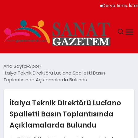
Derya Arms, İstanbul Pr
MAGAZIN
Ana Sayfa
Spor
İtalya Teknik Direktörü Luciano Spalletti Basın
TEKNOLOJI
Toplantısında Açıklamalarda Bulundu
SIYASET
İtalya Teknik Direktörü Luciano
SPOR
Spalletti Basın Toplantısında
Açıklamalarda Bulundu
YAŞAM