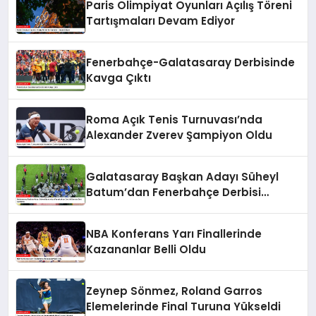
Paris Olimpiyat Oyunları Açılış Töreni
Tartışmaları Devam Ediyor
Fenerbahçe-Galatasaray Derbisinde
Kavga Çıktı
Roma Açık Tenis Turnuvası’nda
Alexander Zverev Şampiyon Oldu
Galatasaray Başkan Adayı Süheyl
Batum’dan Fenerbahçe Derbisi
Sonrası Sert Açıklama
NBA Konferans Yarı Finallerinde
Kazananlar Belli Oldu
Zeynep Sönmez, Roland Garros
Elemelerinde Final Turuna Yükseldi