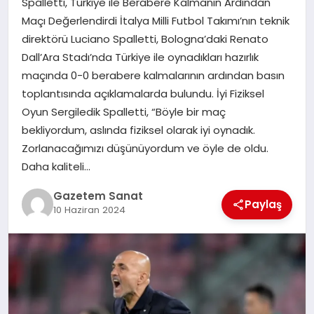
Spalletti, Türkiye ile Berabere Kalmanın Ardından
EKONOMI
Maçı Değerlendirdi İtalya Milli Futbol Takımı’nın teknik
direktörü Luciano Spalletti, Bologna’daki Renato
SAĞLIK
Dall’Ara Stadı’nda Türkiye ile oynadıkları hazırlık
maçında 0-0 berabere kalmalarının ardından basın
DÜNYA
toplantısında açıklamalarda bulundu. İyi Fiziksel
Oyun Sergiledik Spalletti, “Böyle bir maç
EĞITIM
bekliyordum, aslında fiziksel olarak iyi oynadık.
Zorlanacağımızı düşünüyordum ve öyle de oldu.
Daha kaliteli…
Gazetem Sanat
Paylaş
10 Haziran 2024