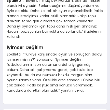
Spalletti
, “Böyle bir maç bekliyordum, aslında fiziksel
olarak iyi oynadık. Zorlanacağımızı düşünüyordum ve
öyle de oldu. Daha kaliteli bir oyun oynayabilirdik. Rakip
alanda istediğimiz kadar etkili olamadık. Rakip topu
aldıktan sonra geri almakta çok zaman kaybettik.
Daha iyi oynamak için topu daha hızlı geri almalıyız.
Hücum pozisyonları bulmakta da zorlandık.” ifadelerini
kullandı.
İyimser Değilim
Spalletti, “Türkiye karşısındaki oyun ve sonuçtan dolayı
iyimser misiniz?” sorusuna, “İyimser değilim
futbolcularımın son durumunu daha iyi görmüş
oldum. Daha sıkı çalışmamız gerek, çok fazla top
kaybettik, bu da oyunumuzu bozdu. Yorgun olan
oyuncularımız vardı. Özellikle orta sahada Türkiye bizi
çok zorladı. Fazla koştuk ama sonuca varamadık.
Kanatlarda da etkili olamadık.” yanıtını verdi.