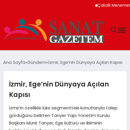
Çakallı Menemeni Neden
MAGAZIN
Ana Sayfa
Gündem
İzmir, Ege’nin Dünyaya Açılan Kapısı
TEKNOLOJI
İzmir, Ege’nin Dünyaya Açılan
SIYASET
Kapısı
SPOR
İzmir’in özellikle lüks segmentteki konutlarıyla talep
gördüğünü belirten Tanyer Yapı Yönetim Kurulu
YAŞAM
Başkanı Münir Tanyer, Ege kültürü ve ikliminin