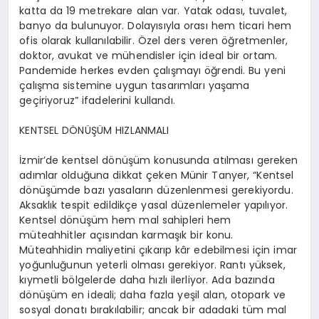
katta da 19 metrekare alan var. Yatak odası, tuvalet,
banyo da bulunuyor. Dolayısıyla orası hem ticari hem
ofis olarak kullanılabilir. Özel ders veren öğretmenler,
doktor, avukat ve mühendisler için ideal bir ortam.
Pandemide herkes evden çalışmayı öğrendi. Bu yeni
çalışma sistemine uygun tasarımları yaşama
geçiriyoruz” ifadelerini kullandı.
KENTSEL DÖNÜŞÜM HIZLANMALI
İzmir’de kentsel dönüşüm konusunda atılması gereken
adımlar olduğuna dikkat çeken Münir
Tanyer
, “Kentsel
dönüşümde bazı yasaların düzenlenmesi gerekiyordu.
Aksaklık tespit edildikçe yasal düzenlemeler yapılıyor.
Kentsel dönüşüm hem mal sahipleri hem
müteahhitler açısından karmaşık bir konu.
Müteahhidin maliyetini çıkarıp kâr edebilmesi için imar
yoğunluğunun yeterli olması gerekiyor. Rantı yüksek,
kıymetli bölgelerde daha hızlı ilerliyor. Ada bazında
dönüşüm en ideali; daha fazla yeşil
alan, otopark ve
sosyal donatı bırakılabilir; ancak bir adadaki tüm mal