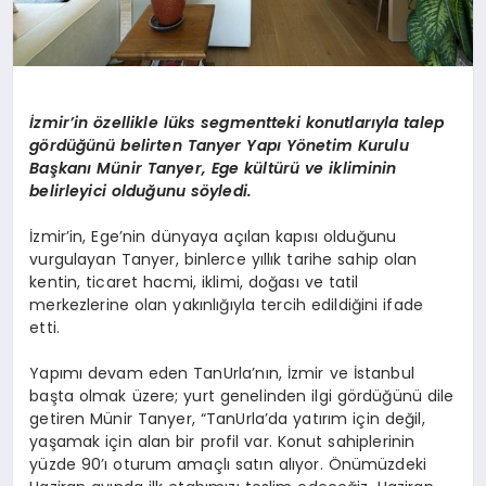
İzmir’in özellikle lüks segmentteki konutlarıyla talep
gördüğünü belirten
Tanyer
Yapı Yönetim Kurulu
Başkanı Münir
Tanyer
, Ege kültürü ve ikliminin
belirleyici olduğunu söyledi.
İzmir’in, Ege’nin dünyaya açılan kapısı olduğunu
vurgulayan
Tanyer
, binlerce yıllık tarihe sahip olan
kentin, ticaret hacmi, iklimi, doğası ve tatil
merkezlerine olan yakınlığıyla tercih edildiğini ifade
etti.
Yapımı devam eden
TanUrla’nın
, İzmir ve İstanbul
başta olmak üzere; yurt genelinden ilgi gördüğünü dile
getiren Münir
Tanyer
, “
TanUrla’da
yatırım için değil,
yaşamak için alan bir profil var. Konut sahiplerinin
yüzde 90’ı oturum amaçlı satın alıyor. Önümüzdeki