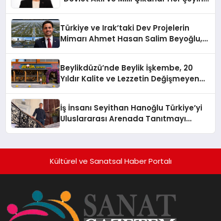
Üzerindedir”
Türkiye ve Irak’taki Dev Projelerin
Mimarı Ahmet Hasan Salim Beyoğlu,
10 Milyon Metrekarelik “Al Yusuf
Holding Industrial City” Projesini
Beylikdüzü’nde Beylik İşkembe, 20
Hayata Geçirecek
Yıldır Kalite ve Lezzetin Değişmeyen
Adresi
İş İnsanı Seyithan Hanoğlu Türkiye’yi
Uluslararası Arenada Tanıtmayı
Hedefliyor
Kültürel ve Sanatsal Haber Portalı