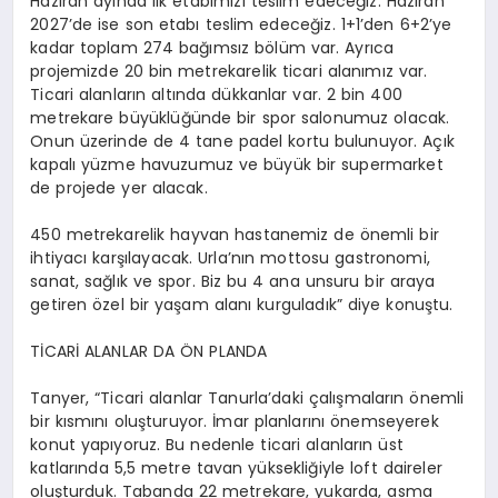
Haziran
ayında ilk etabımızı teslim edeceğiz. Haziran
2027’de ise son etabı teslim edeceğiz. 1+1’den 6+2’ye
kadar toplam 274 bağımsız bölüm var. Ayrıca
projemizde 20 bin metrekarelik ticari alanımız var.
Ticari alanların altında dükkanlar var. 2 bin 400
metrekare büyüklüğünde bir spor salonumuz olacak.
Onun üzerinde de 4 tane
padel
kortu bulunuyor. Açık
kapalı yüzme havuzumuz ve büyük bir supermarket
de projede yer alacak.
450 metrekarelik hayvan hastanemiz de önemli bir
ihtiyacı karşılayacak. Urla’nın mottosu gastronomi,
sanat, sağlık ve spor. Biz bu 4 ana unsuru bir araya
getiren özel bir yaşam alanı kurguladık” diye konuştu.
TİCARİ ALANLAR DA ÖN PLANDA
Tanyer
, “Ticari alanlar
Tanurla’daki
çalışmaların önemli
bir kısmını oluşturuyor. İmar planlarını önemseyerek
konut yapıyoruz. Bu nedenle ticari alanların üst
katlarında 5,5 metre tavan yüksekliğiyle
loft
daireler
oluşturduk. Tabanda 22 metrekare, yukarda, asma