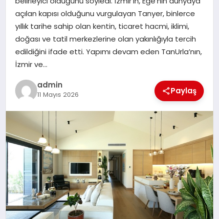
belirleyici olduğunu söyledi. İzmir’in, Ege’nin dünyaya
EKONOMI
açılan kapısı olduğunu vurgulayan Tanyer, binlerce
yıllık tarihe sahip olan kentin, ticaret hacmi, iklimi,
SAĞLIK
doğası ve tatil merkezlerine olan yakınlığıyla tercih
edildiğini ifade etti. Yapımı devam eden TanUrla’nın,
DÜNYA
İzmir ve…
EĞITIM
admin
Paylaş
11 Mayıs 2026