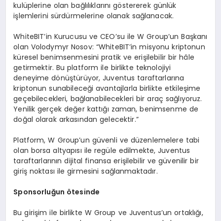
kulüplerine olan bağlılıklarını göstererek günlük
işlemlerini sürdürmelerine olanak sağlanacak.
WhiteBIT’in Kurucusu ve CEO’su ile W Group’un Başkanı
olan Volodymyr Nosov: “WhiteBIT’in misyonu kriptonun
küresel benimsenmesini pratik ve erişilebilir bir hâle
getirmektir. Bu platform ile birlikte teknolojiyi
deneyime dönüştürüyor, Juventus taraftarlarına
kriptonun sunabileceği avantajlarla birlikte etkileşime
geçebilecekleri, bağlanabilecekleri bir araç sağlıyoruz.
Yenilik gerçek değer kattığı zaman, benimsenme de
doğal olarak arkasından gelecektir.”
Platform, W Group’un güvenli ve düzenlemelere tabi
olan borsa altyapısı ile regüle edilmekte, Juventus
taraftarlarının dijital finansa erişilebilir ve güvenilir bir
giriş noktası ile girmesini sağlanmaktadır.
Sponsorluğun
ö
tesinde
Bu girişim ile birlikte W Group ve Juventus’un ortaklığı,