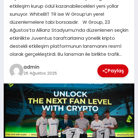
EKONOMI
etkileşim kurup ödül kazanabilecekleri yeni yollar
sunuyor. WhiteBIT TR ise W Group’un yerel
SAĞLIK
düzenlemelere tabi borsasıdır. W Group, 23
Ağustos’ta Allianz Stadyumu’nda düzenlenen seçkin
DÜNYA
etkinlikte Juventus taraftarlarına yönelik kripto
destekli etkileşim platformunun lansmanını resmî
EĞITIM
olarak gerçekleştirdi. Bu lansman ile birlikte trafik…
admin
Paylaş
26 Ağustos 2025