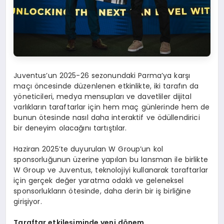
Juventus’un 2025-26 sezonundaki Parma’ya karşı
maçı öncesinde düzenlenen etkinlikte, iki tarafın da
yöneticileri, medya mensupları ve davetliler dijital
varlıkların taraftarlar için hem maç günlerinde hem de
bunun ötesinde nasıl daha interaktif ve ödüllendirici
bir deneyim olacağını tartıştılar.
Haziran 2025’te duyurulan W Group’un kol
sponsorluğunun üzerine yapılan bu lansman ile birlikte
W Group ve Juventus, teknolojiyi kullanarak taraftarlar
için gerçek değer yaratma odaklı ve geleneksel
sponsorlukların ötesinde, daha derin bir iş birliğine
girişiyor.
Taraftar etkileşiminde yeni d
ö
nem