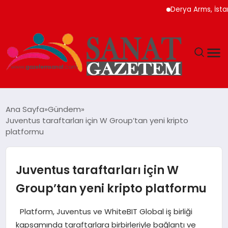
Derya Arms, İstanbul Pro
MAGAZIN
Ana Sayfa
Gündem
Juventus taraftarları için W Group’tan yeni kripto
TEKNOLOJI
platformu
SIYASET
Juventus taraftarları için W
SPOR
Group’tan yeni kripto platformu
YAŞAM
Platform, Juventus ve WhiteBIT Global iş birliği
kapsamında taraftarlara birbirleriyle bağlantı ve