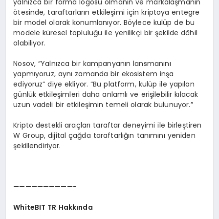
yalnızca bir forma logosu olmanın ve markalaşmanın
ötesinde, taraftarların etkileşimi için kriptoya entegre
bir model olarak konumlanıyor. Böylece kulüp de bu
modele küresel topluluğu ile yenilikçi bir şekilde dâhil
olabiliyor.
Nosov, “Yalnızca bir kampanyanın lansmanını
yapmıyoruz, aynı zamanda bir ekosistem inşa
ediyoruz” diye ekliyor. “Bu platform, kulüp ile yapılan
günlük etkileşimleri daha anlamlı ve erişilebilir kılacak
uzun vadeli bir etkileşimin temeli olarak bulunuyor.”
Kripto destekli araçları taraftar deneyimi ile birleştiren
W Group, dijital çağda taraftarlığın tanımını yeniden
şekillendiriyor.
——————————-
WhiteBIT TR Hakkında