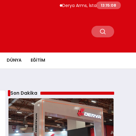
Derya Arms, İstanbul Prohunt 2026’da yeni nes
13:15:10
DÜNYA
EĞITIM
Son Dakika