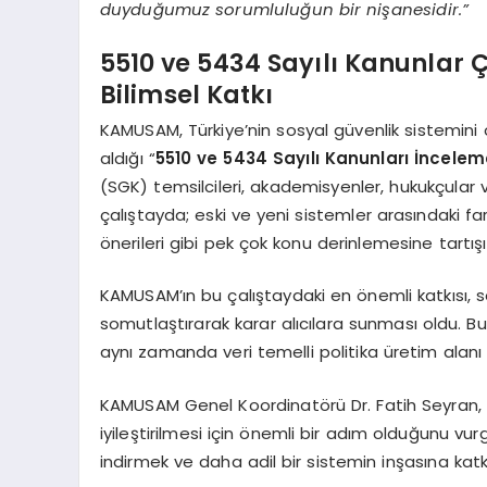
duyduğumuz sorumluluğun bir nişanesidir.”
5510 ve 5434 Sayılı Kanunlar Ç
Bilimsel Katkı
KAMUSAM, Türkiye’nin sosyal güvenlik sistemini
aldığı “
5510 ve 5434 Sayılı Kanunları İncelem
(SGK) temsilcileri, akademisyenler, hukukçular ve
çalıştayda; eski ve yeni sistemler arasındaki fark
önerileri gibi pek çok konu derinlemesine tartışıl
KAMUSAM’ın bu çalıştaydaki en önemli katkısı, so
somutlaştırarak karar alıcılara sunması oldu. Bu
aynı zamanda veri temelli politika üretim alanı 
KAMUSAM Genel Koordinatörü Dr. Fatih Seyran, b
iyileştirilmesi için önemli bir adım olduğunu vu
indirmek ve daha adil bir sistemin inşasına katk