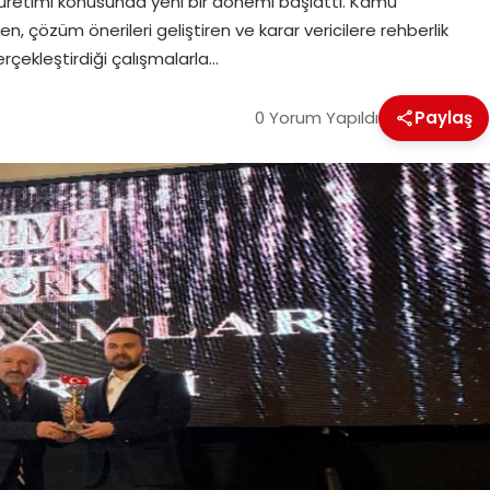
üretimi konusunda yeni bir dönemi başlattı. Kamu
en, çözüm önerileri geliştiren ve karar vericilere rehberlik
çekleştirdiği çalışmalarla…
0 Yorum Yapıldı
Paylaş