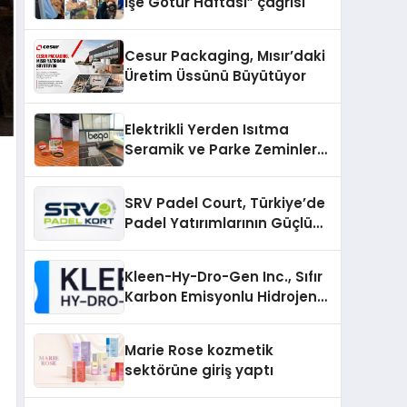
İşe Götür Haftası” çağrısı
Cesur Packaging, Mısır’daki
Üretim Üssünü Büyütüyor
Elektrikli Yerden Isıtma
Seramik ve Parke Zeminler
İçin En Verimli Çözümler
SRV Padel Court, Türkiye’de
Padel Yatırımlarının Güçlü
Markası Olmayı Sürdürüyor
Kleen-Hy-Dro-Gen Inc., Sıfır
Karbon Emisyonlu Hidrojen
Isıtma Teknolojisinde ISO ve
TSSA Düzenleyici Onaylarını
Marie Rose kozmetik
Aldı
sektörüne giriş yaptı