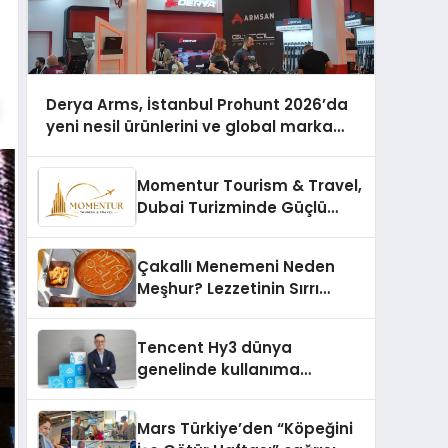
Derya Arms, İstanbul Prohunt 2026’da
yeni nesil ürünlerini ve global marka
vizyonunu sergiledi
Momentur Tourism & Travel,
Dubai Turizminde Güçlü
Operasyon Ağıyla Fark
Yaratıyor
Çakallı Menemeni Neden
Meşhur? Lezzetinin Sırrı
Nedir?
Tencent Hy3 dünya
genelinde kullanıma
sunuldu
Mars Türkiye’den “Köpeğini