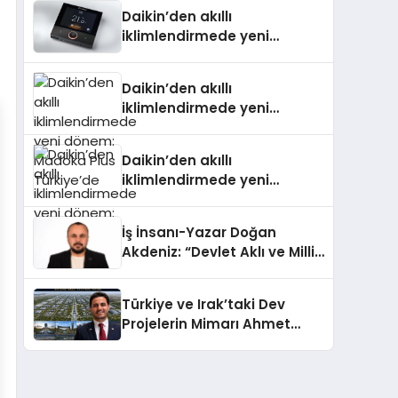
Daikin’den akıllı
iklimlendirmede yeni
dönem: Madoka Plus
Türkiye’de
Daikin’den akıllı
iklimlendirmede yeni
dönem: Madoka Plus
Türkiye’de
Daikin’den akıllı
iklimlendirmede yeni
dönem: Madoka Plus
Türkiye’de
İş İnsanı-Yazar Doğan
Akdeniz: “Devlet Aklı ve Milli
Çıkarlar Her Şeyin
Üzerindedir”
Türkiye ve Irak’taki Dev
Projelerin Mimarı Ahmet
Hasan Salim Beyoğlu, 10
Milyon Metrekarelik “Al Yusuf
Holding Industrial City”