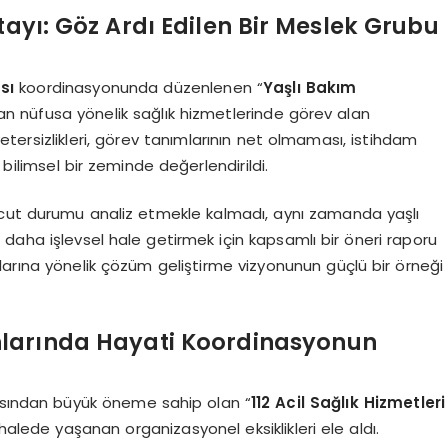
tayı: Göz Ardı Edilen Bir Meslek Grubu
sı
koordinasyonunda düzenlenen “
Yaşlı Bakım
nan nüfusa yönelik sağlık hizmetlerinde görev alan
yetersizlikleri, görev tanımlarının net olmaması, istihdam
 bilimsel bir zeminde değerlendirildi.
vcut durumu analiz etmekle kalmadı, aynı zamanda yaşlı
ni daha işlevsel hale getirmek için kapsamlı bir öneri raporu
larına yönelik çözüm geliştirme vizyonunun güçlü bir örneği
 Anlarında Hayati Koordinasyonun
çısından büyük öneme sahip olan “
112 Acil Sağlık Hizmetleri
alede yaşanan organizasyonel eksiklikleri ele aldı.