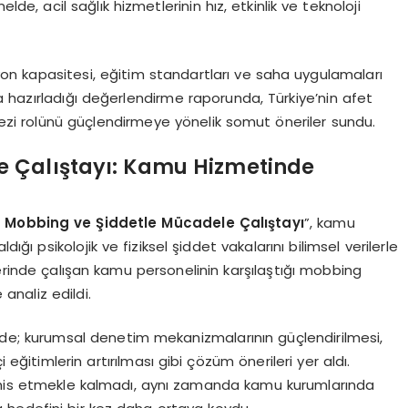
de, acil sağlık hizmetlerinin hız, etkinlik ve teknoloji
syon kapasitesi, eğitim standartları ve saha uygulamaları
 hazırladığı değerlendirme raporunda, Türkiye’nin afet
kezi rolünü güçlendirmeye yönelik somut öneriler sundu.
e Çalıştayı: Kamu Hizmetinde
 Mobbing ve Şiddetle Mücadele Çalıştayı
”, kamu
ığı psikolojik ve fiziksel şiddet vakalarını bilimsel verilerle
lerinde çalışan kamu personelinin karşılaştığı mobbing
 analiz edildi.
de; kurumsal denetim mekanizmalarının güçlendirilmesi,
 eğitimlerin artırılması gibi çözüm önerileri yer aldı.
eşhis etmekle kalmadı, aynı zamanda kamu kurumlarında