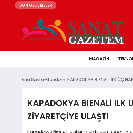
SON GELİŞMELER
MAGAZIN
TEKNO
Ana Sayfa
Gündem
KAPADOKYA BİENALİ İLK ÜÇ HAF
KAPADOKYA BİENALİ İLK 
ZİYARETÇİYE ULAŞTI
Kapadokya Bienali, açılışının ardından geçen ilk üç