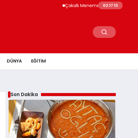
Çakallı Menemeni Neden Meşhur? Lezzetinin Sırr
02:17:15
DÜNYA
EĞITIM
Son Dakika