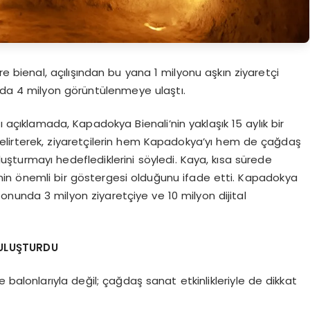
e bienal, açılışından bu yana 1 milyonu aşkın ziyaretçi
 da 4 milyon görüntülenmeye ulaştı.
ı açıklamada, Kapadokya Bienali’nin yaklaşık 15 aylık bir
i belirterek, ziyaretçilerin hem Kapadokya’yı hem de çağdaş
oluşturmayı hedeflediklerini söyledi. Kaya, kısa sürede
lginin önemli bir göstergesi olduğunu ifade etti. Kapadokya
 sonunda 3 milyon ziyaretçiye ve 10 milyon dijital
BULUŞTURDU
 balonlarıyla değil; çağdaş sanat etkinlikleriyle de dikkat