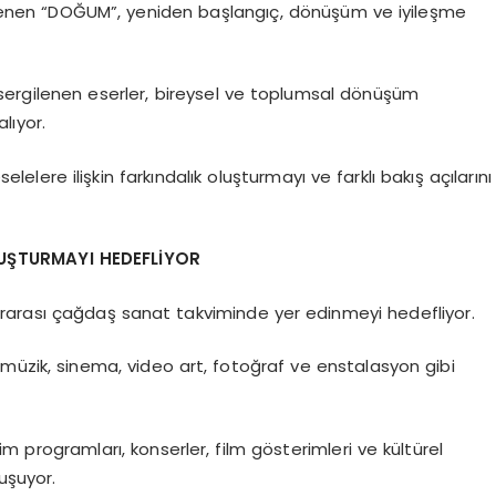
lirlenen “DOĞUM”, yeniden başlangıç, dönüşüm ve iyileşme
 sergilenen eserler, bireysel ve toplumsal dönüşüm
alıyor.
elere ilişkin farkındalık oluşturmayı ve farklı bakış açılarını
UŞTURMAYI HEDEFLİYOR
slararası çağdaş sanat takviminde yer edinmeyi hedefliyor.
müzik, sinema, video art, fotoğraf ve enstalasyon gibi
itim programları, konserler, film gösterimleri ve kültürel
uşuyor.