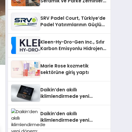
Seramik ve Parke Zeminler
İçin En Verimli Çözümler
SRV Padel Court, Türkiye’de
Padel Yatırımlarının Güçlü
Markası Olmayı Sürdürüyor
Kleen-Hy-Dro-Gen Inc., Sıfır
Karbon Emisyonlu Hidrojen
Isıtma Teknolojisinde ISO ve
TSSA Düzenleyici Onaylarını
Marie Rose kozmetik
Aldı
sektörüne giriş yaptı
Daikin’den akıllı
iklimlendirmede yeni
dönem: Madoka Plus
Türkiye’de
Daikin’den akıllı
iklimlendirmede yeni
dönem: Madoka Plus