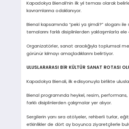
Kapadokya Bienali’nin ilk yıl teması olarak be
kavramlarına odaklanıyor.
Bienal kapsamında “peki ya şimdi?” sloganı ile
temalarını farklı disiplinlerden yaklaşımlarla ele 
Organizatörler, sanat aracılığıyla toplumsal mesel
görünür kılmayı amaçladıklarını belirtiyor.
ULUSLARARASI BİR KÜLTÜR SANAT ROTASI OL
Kapadokya Bienali, ilk edisyonuyla birlikte ulu
Bienal programında heykel, resim, performans, 
farklı disiplinlerden çalışmalar yer alıyor.
Sergilerin yanı sıra atölyeler, rehberli turlar, eğ
etkinlikler de dört ay boyunca ziyaretçilerle bul