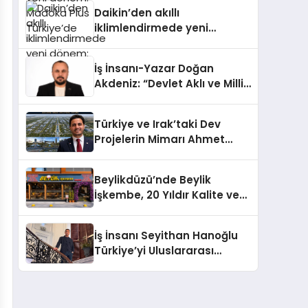
Türkiye’de
Daikin’den akıllı
iklimlendirmede yeni
dönem: Madoka Plus
Türkiye’de
İş İnsanı-Yazar Doğan
Akdeniz: “Devlet Aklı ve Milli
Çıkarlar Her Şeyin
Üzerindedir”
Türkiye ve Irak’taki Dev
Projelerin Mimarı Ahmet
Hasan Salim Beyoğlu, 10
Milyon Metrekarelik “Al Yusuf
Beylikdüzü’nde Beylik
Holding Industrial City”
İşkembe, 20 Yıldır Kalite ve
Projesini Hayata Geçirecek
Lezzetin Değişmeyen Adresi
İş İnsanı Seyithan Hanoğlu
Türkiye’yi Uluslararası
Arenada Tanıtmayı
Hedefliyor