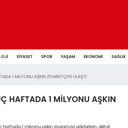
LOJI
SIYASET
SPOR
YAŞAM
EKONOMI
SAĞLIK
TADA 1 MİLYONU AŞKIN ZİYARETÇİYE ULAŞTI
ÜÇ HAFTADA 1 MİLYONU AŞKIN
 haftada 1 milyonu aşkın ziyaretçiyi ağırlarken, dijital