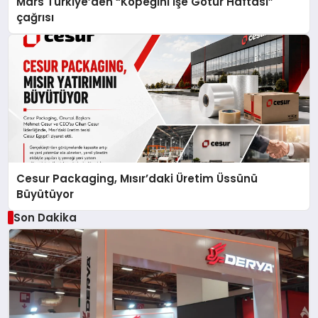
Mars Türkiye’den “Köpeğini İşe Götür Haftası”
çağrısı
Cesur Packaging, Mısır’daki Üretim Üssünü
Büyütüyor
Son Dakika