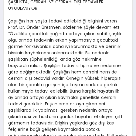
ŞAŞILIKTA, CERRAHİ VE CERRAHİ DIŞI TEDAVİLER
UYGULANIYOR
Şaşılığın her yaşta tedavi edilebildiği bilgisini veren
Prof. Dr. Önder Üretmen, sözlerine şöyle devam etti:
“Özellikle çocukluk çağında ortaya çıkan sabit şaşılık
olgularında tedavinin erken yapılmasıyla çocuktaki
görme fonksiyonları daha iyi korunmakta ve derinlik
hissinin kaybolması önlenmektedir. Bu nedenle
şaşılıktan şüphelenildiği anda göz hekimine
başvurulmalıdır. Şaşılığın tedavisi tipine ve nedenine
göre değişmektedir. Şaşılığın hem cerrahi hem de
cerrahi dışı tedavisi vardır. Örneğin yüksek hiperopisi
olan bir çocukta gelişen içe kayma sadece gözlük
kullanımıyla tedavi edilebilir. Buna karşılık hayatın ilk
aylarında ortaya çıkan kaymalar genellikle cerrahi
tedavi gerektirir. Erişkinlerde ortaya çıkan ani
şaşılıklarda ilk yapılması gereken nedenin ortaya
çıkarılması ve hastanın günlük hayatını etkileyen çift
görmenin tedavisidir. Erişkin yaşlarda göz dışı kas
felçlerine bağlı gelişen kaymalarda botoks
enjeksiyonuyla olumlu sonuçlar alınmaktadır. Kullanılan