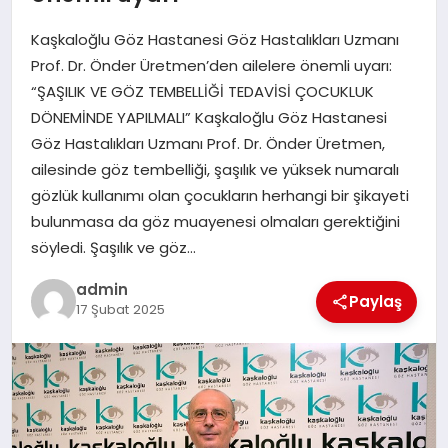
EKONOMI
Kaşkaloğlu Göz Hastanesi Göz Hastalıkları Uzmanı
SAĞLIK
Prof. Dr. Önder Üretmen’den ailelere önemli uyarı:
“ŞAŞILIK VE GÖZ TEMBELLİĞİ TEDAVİSİ ÇOCUKLUK
DÜNYA
DÖNEMİNDE YAPILMALI” Kaşkaloğlu Göz Hastanesi
Göz Hastalıkları Uzmanı Prof. Dr. Önder Üretmen,
EĞITIM
ailesinde göz tembelliği, şaşılık ve yüksek numaralı
gözlük kullanımı olan çocukların herhangi bir şikayeti
bulunmasa da göz muayenesi olmaları gerektiğini
söyledi. Şaşılık ve göz…
admin
Paylaş
17 Şubat 2025