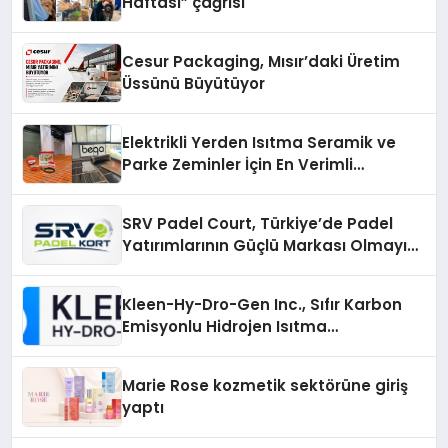
Haftası” çağrısı
Cesur Packaging, Mısır’daki Üretim
Üssünü Büyütüyor
Elektrikli Yerden Isıtma Seramik ve
Parke Zeminler İçin En Verimli
Çözümler
SRV Padel Court, Türkiye’de Padel
Yatırımlarının Güçlü Markası Olmayı
Sürdürüyor
Kleen-Hy-Dro-Gen Inc., Sıfır Karbon
Emisyonlu Hidrojen Isıtma
Teknolojisinde ISO ve TSSA
Düzenleyici Onaylarını Aldı
Marie Rose kozmetik sektörüne giriş
yaptı