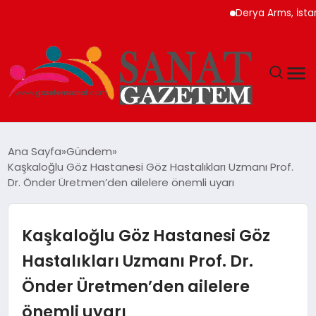
Derya Arms, İstanbul Pr
MAGAZIN
Ana Sayfa
Gündem
Kaşkaloğlu Göz Hastanesi Göz Hastalıkları Uzmanı Prof.
TEKNOLOJI
Dr. Önder Üretmen’den ailelere önemli uyarı
SIYASET
Kaşkaloğlu Göz Hastanesi Göz
SPOR
Hastalıkları Uzmanı Prof. Dr.
Önder Üretmen’den ailelere
YAŞAM
önemli uyarı