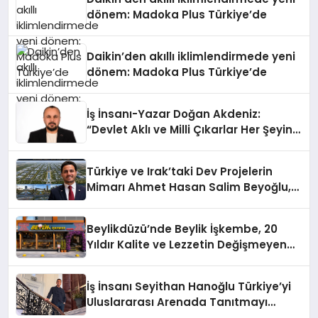
dönem: Madoka Plus Türkiye’de
Daikin’den akıllı iklimlendirmede yeni
dönem: Madoka Plus Türkiye’de
İş İnsanı-Yazar Doğan Akdeniz:
“Devlet Aklı ve Milli Çıkarlar Her Şeyin
Üzerindedir”
Türkiye ve Irak’taki Dev Projelerin
Mimarı Ahmet Hasan Salim Beyoğlu,
10 Milyon Metrekarelik “Al Yusuf
Holding Industrial City” Projesini
Beylikdüzü’nde Beylik İşkembe, 20
Hayata Geçirecek
Yıldır Kalite ve Lezzetin Değişmeyen
Adresi
İş İnsanı Seyithan Hanoğlu Türkiye’yi
Uluslararası Arenada Tanıtmayı
Hedefliyor