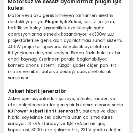
Motorsuz ve sessiz aydınlatma: plugin ışık
kulesi
Motor veya akü gerektirmeyen tamamen elektrik
destekli yapısıyla
Plugin Işık Kulesi
, sessiz çalışma,
hafiflik ve kolay taşınabilirlik özellikleriyle saha
operasyonlarına esneklik kazandırıyor. 4x300W LED
projektörleri ile geniş alan aydınlatması sunan sistem,
400W projektör opsiyonu ile yüksek aydınlatma
ihtiyaçlarına da yanıt veriyor. Birden fazla kule tek bir
enerji kaynağı üzerinden paralel bağlanabiliyor;
kamera anons sistemi, rüzgâr şiddet ölçer, pan-tilt
motor ve hibrit batarya desteği opsiyonel olarak
sunuluyor.
Askeri hibrit jeneratör
Askeri operasyonlardan şantiye, etkinlik, maden ve
afet bölgelerine kadar geniş bir kullanım alanına sahip
KJ Power Askeri Hibrit Jeneratör
, batarya ve dizel
hibridi sayesinde tek dolumla uzun çalışma süresi
sunuyor. 13 kVA standby ve 11,8 kVA prime güç
kapasitesi, 3000 rpm çalışma hızı, 231 V gerilim değeri