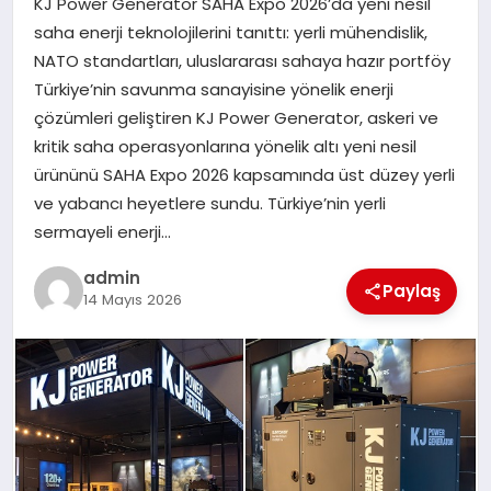
KJ Power Generator SAHA Expo 2026’da yeni nesil
EKONOMI
saha enerji teknolojilerini tanıttı: yerli mühendislik,
NATO standartları, uluslararası sahaya hazır portföy
SAĞLIK
Türkiye’nin savunma sanayisine yönelik enerji
çözümleri geliştiren KJ Power Generator, askeri ve
DÜNYA
kritik saha operasyonlarına yönelik altı yeni nesil
ürününü SAHA Expo 2026 kapsamında üst düzey yerli
EĞITIM
ve yabancı heyetlere sundu. Türkiye’nin yerli
sermayeli enerji…
admin
Paylaş
14 Mayıs 2026