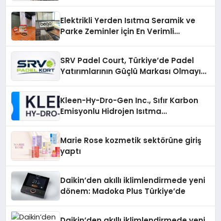
Elektrikli Yerden Isıtma Seramik ve
Parke Zeminler İçin En Verimli
Çözümler
SRV Padel Court, Türkiye’de Padel
Yatırımlarının Güçlü Markası Olmayı
Sürdürüyor
Kleen-Hy-Dro-Gen Inc., Sıfır Karbon
Emisyonlu Hidrojen Isıtma
Teknolojisinde ISO ve TSSA
Düzenleyici Onaylarını Aldı
Marie Rose kozmetik sektörüne giriş
yaptı
Daikin’den akıllı iklimlendirmede yeni
dönem: Madoka Plus Türkiye’de
Daikin’den akıllı iklimlendirmede yeni