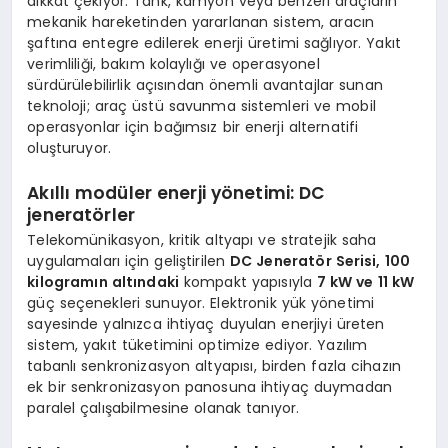
dikkat çekiyor. Tank, kamyon veya benzeri araçların
mekanik hareketinden yararlanan sistem, aracın
şaftına entegre edilerek enerji üretimi sağlıyor. Yakıt
verimliliği, bakım kolaylığı ve operasyonel
sürdürülebilirlik açısından önemli avantajlar sunan
teknoloji; araç üstü savunma sistemleri ve mobil
operasyonlar için bağımsız bir enerji alternatifi
oluşturuyor.
Akıllı modüler enerji yönetimi: DC
jeneratörler
Telekomünikasyon, kritik altyapı ve stratejik saha
uygulamaları için geliştirilen
DC Jeneratör Serisi, 100
kilogramın altındaki
kompakt yapısıyla
7 kW ve 11 kW
güç seçenekleri sunuyor. Elektronik yük yönetimi
sayesinde yalnızca ihtiyaç duyulan enerjiyi üreten
sistem, yakıt tüketimini optimize ediyor. Yazılım
tabanlı senkronizasyon altyapısı, birden fazla cihazın
ek bir senkronizasyon panosuna ihtiyaç duymadan
paralel çalışabilmesine olanak tanıyor.