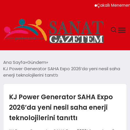
Çakallı Menemeni Neden M
MAGAZIN
Ana Sayfa
Gündem
KJ Power Generator SAHA Expo 2026’da yeni nesil saha
TEKNOLOJI
enerji teknolojilerini tanıttı
SIYASET
KJ Power Generator SAHA Expo
SPOR
2026’da yeni nesil saha enerji
teknolojilerini tanıttı
YAŞAM