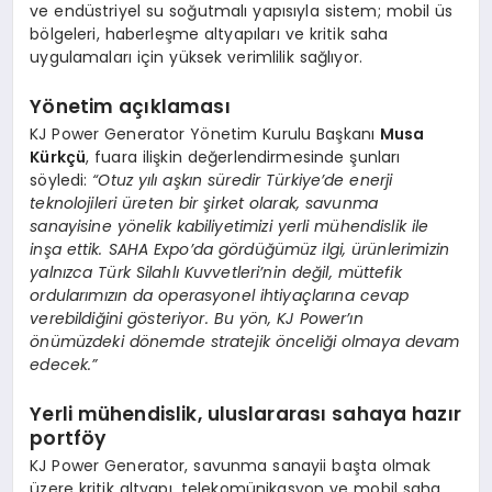
ve endüstriyel su soğutmalı yapısıyla sistem; mobil üs
bölgeleri, haberleşme altyapıları ve kritik saha
uygulamaları için yüksek verimlilik sağlıyor.
Yönetim açıklaması
KJ Power Generator Yönetim Kurulu Başkanı
Musa
Kürkçü
, fuara ilişkin değerlendirmesinde şunları
söyledi:
“Otuz yılı aşkın süredir Türkiye’de enerji
teknolojileri üreten bir şirket olarak, savunma
sanayisine yönelik kabiliyetimizi yerli mühendislik ile
inşa ettik. SAHA Expo’da gördüğümüz ilgi, ürünlerimizin
yalnızca Türk Silahlı Kuvvetleri’nin değil, müttefik
ordularımızın da operasyonel ihtiyaçlarına cevap
verebildiğini gösteriyor. Bu yön, KJ Power’ın
önümüzdeki dönemde stratejik önceliği olmaya devam
edecek.”
Yerli mühendislik, uluslararası sahaya hazır
portföy
KJ Power Generator, savunma sanayii başta olmak
üzere kritik altyapı, telekomünikasyon ve mobil saha