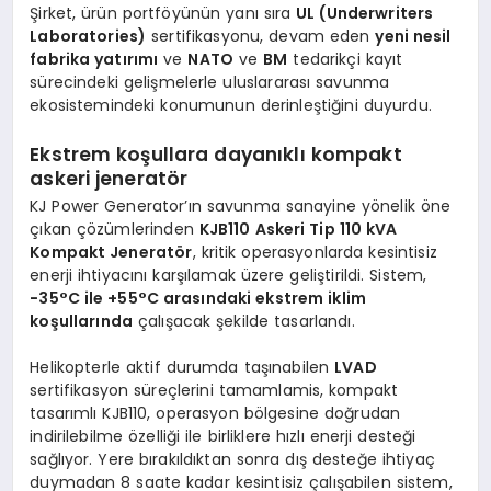
Şirket, ürün portföyünün yanı sıra
UL (Underwriters
Laboratories)
sertifikasyonu, devam eden
yeni nesil
fabrika yatırımı
ve
NATO
ve
BM
tedarikçi kayıt
sürecindeki gelişmelerle uluslararası savunma
ekosistemindeki konumunun derinleştiğini duyurdu.
Ekstrem koşullara dayanıklı kompakt
askeri jeneratör
KJ Power Generator’ın savunma sanayine yönelik öne
çıkan çözümlerinden
KJB110 Askeri Tip 110 kVA
Kompakt Jeneratör
, kritik operasyonlarda kesintisiz
enerji ihtiyacını karşılamak üzere geliştirildi. Sistem,
−35°C ile +55°C arasındaki ekstrem iklim
koşullarında
çalışacak şekilde tasarlandı.
Helikopterle aktif durumda taşınabilen
LVAD
sertifikasyon süreçlerini tamamlamis, kompakt
tasarımlı KJB110, operasyon bölgesine doğrudan
indirilebilme özelliği ile birliklere hızlı enerji desteği
sağlıyor. Yere bırakıldıktan sonra dış desteğe ihtiyaç
duymadan 8 saate kadar kesintisiz çalışabilen sistem,