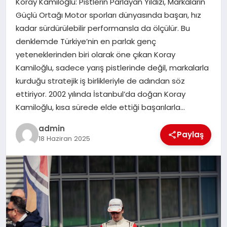
Koray Kamiloğlu: Pistlerin Parlayan Yıldızı, Markaların
EKONOMI
Güçlü Ortağı Motor sporları dünyasında başarı, hız
kadar sürdürülebilir performansla da ölçülür. Bu
SAĞLIK
denklemde Türkiye’nin en parlak genç
yeteneklerinden biri olarak öne çıkan Koray
DÜNYA
Kamiloğlu, sadece yarış pistlerinde değil, markalarla
kurduğu stratejik iş birlikleriyle de adından söz
EĞITIM
ettiriyor. 2002 yılında İstanbul’da doğan Koray
Kamiloğlu, kısa sürede elde ettiği başarılarla…
admin
Paylaş
18 Haziran 2025