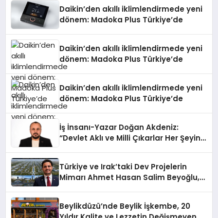
Daikin’den akıllı iklimlendirmede yeni
dönem: Madoka Plus Türkiye’de
Daikin’den akıllı iklimlendirmede yeni
dönem: Madoka Plus Türkiye’de
Daikin’den akıllı iklimlendirmede yeni
dönem: Madoka Plus Türkiye’de
İş İnsanı-Yazar Doğan Akdeniz:
“Devlet Aklı ve Milli Çıkarlar Her Şeyin
Üzerindedir”
Türkiye ve Irak’taki Dev Projelerin
Mimarı Ahmet Hasan Salim Beyoğlu,
10 Milyon Metrekarelik “Al Yusuf
Holding Industrial City” Projesini
Beylikdüzü’nde Beylik İşkembe, 20
Hayata Geçirecek
Yıldır Kalite ve Lezzetin Değişmeyen