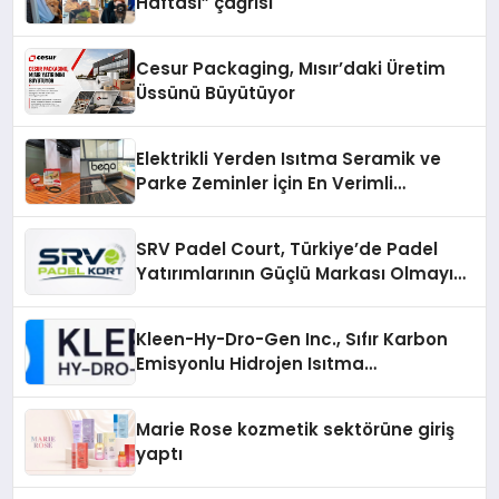
Haftası” çağrısı
Cesur Packaging, Mısır’daki Üretim
Üssünü Büyütüyor
Elektrikli Yerden Isıtma Seramik ve
Parke Zeminler İçin En Verimli
Çözümler
SRV Padel Court, Türkiye’de Padel
Yatırımlarının Güçlü Markası Olmayı
Sürdürüyor
Kleen-Hy-Dro-Gen Inc., Sıfır Karbon
Emisyonlu Hidrojen Isıtma
Teknolojisinde ISO ve TSSA
Düzenleyici Onaylarını Aldı
Marie Rose kozmetik sektörüne giriş
yaptı