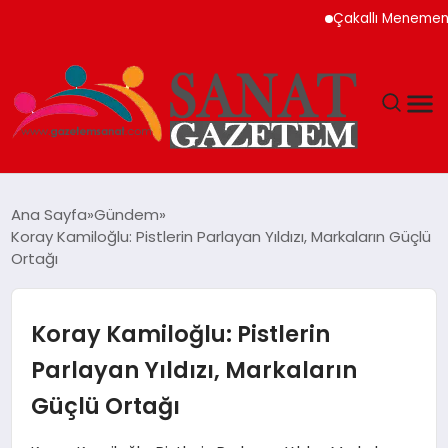
Çakallı Menemeni Neden M
MAGAZIN
Ana Sayfa
Gündem
Koray Kamiloğlu: Pistlerin Parlayan Yıldızı, Markaların Güçlü
TEKNOLOJI
Ortağı
SIYASET
Koray Kamiloğlu: Pistlerin
SPOR
Parlayan Yıldızı, Markaların
Güçlü Ortağı
YAŞAM