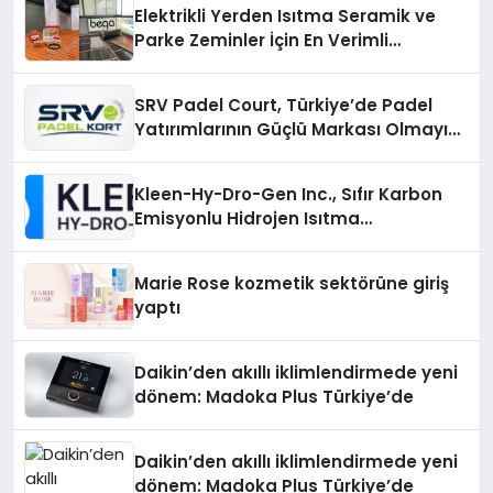
Elektrikli Yerden Isıtma Seramik ve
Parke Zeminler İçin En Verimli
Çözümler
SRV Padel Court, Türkiye’de Padel
Yatırımlarının Güçlü Markası Olmayı
Sürdürüyor
Kleen-Hy-Dro-Gen Inc., Sıfır Karbon
Emisyonlu Hidrojen Isıtma
Teknolojisinde ISO ve TSSA
Düzenleyici Onaylarını Aldı
Marie Rose kozmetik sektörüne giriş
yaptı
Daikin’den akıllı iklimlendirmede yeni
dönem: Madoka Plus Türkiye’de
Daikin’den akıllı iklimlendirmede yeni
dönem: Madoka Plus Türkiye’de