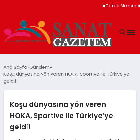
Çakallı Menemeni Neden
MAGAZIN
Ana Sayfa
Gündem
Koşu dünyasına yön veren HOKA, Sportive ile Türkiye’ye
TEKNOLOJI
geldi!
SIYASET
Koşu dünyasına yön veren
SPOR
HOKA, Sportive ile Türkiye’ye
geldi!
YAŞAM