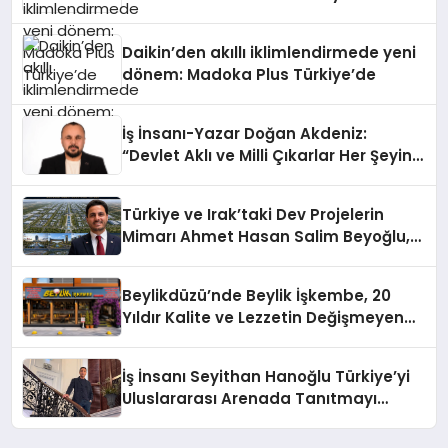
Daikin’den akıllı iklimlendirmede yeni
dönem: Madoka Plus Türkiye’de
İş İnsanı-Yazar Doğan Akdeniz:
“Devlet Aklı ve Milli Çıkarlar Her Şeyin
Üzerindedir”
Türkiye ve Irak’taki Dev Projelerin
Mimarı Ahmet Hasan Salim Beyoğlu,
10 Milyon Metrekarelik “Al Yusuf
Holding Industrial City” Projesini
Beylikdüzü’nde Beylik İşkembe, 20
Hayata Geçirecek
Yıldır Kalite ve Lezzetin Değişmeyen
Adresi
İş İnsanı Seyithan Hanoğlu Türkiye’yi
Uluslararası Arenada Tanıtmayı
Hedefliyor