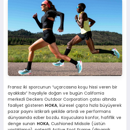
Fransız iki sporcunun “uçarcasına koşu hissi veren bir
ayakkabı” hayaliyle doğan ve bugün California
merkezli Deckers Outdoor Corporation çatısı altında
faaliyet gösteren
HOKA
, küresel çapta hızla büyüyerek
pazar payını istikrarlı şekilde artırdı ve performans
dünyasında ezber bozdu. Koşuculara konfor, hafiflik ve
denge sunan
HOKA
, Cushioned Midsole (üstün
yastıklama), patentli Active Foot Frame (dinamik