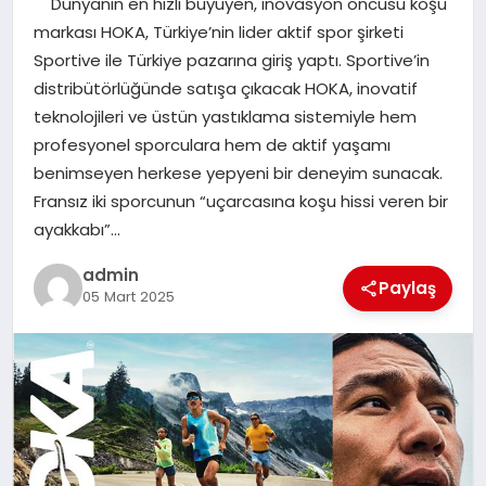
Dünyanın en hızlı büyüyen, inovasyon öncüsü koşu
EKONOMI
markası HOKA, Türkiye’nin lider aktif spor şirketi
Sportive ile Türkiye pazarına giriş yaptı. Sportive’in
SAĞLIK
distribütörlüğünde satışa çıkacak HOKA, inovatif
teknolojileri ve üstün yastıklama sistemiyle hem
DÜNYA
profesyonel sporculara hem de aktif yaşamı
benimseyen herkese yepyeni bir deneyim sunacak.
EĞITIM
Fransız iki sporcunun “uçarcasına koşu hissi veren bir
ayakkabı”…
admin
Paylaş
05 Mart 2025