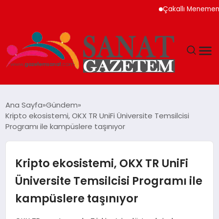
Çakallı Menemeni Neden 
MAGAZIN
Ana Sayfa
Gündem
Kripto ekosistemi, OKX TR UniFi Üniversite Temsilcisi
TEKNOLOJI
Programı ile kampüslere taşınıyor
SIYASET
Kripto ekosistemi, OKX TR UniFi
SPOR
Üniversite Temsilcisi Programı ile
kampüslere taşınıyor
YAŞAM