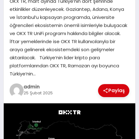
OKX TR, mart ayında Türkiye’nin dört şehrinde
EKONOMI
etkinlikler düzenleyecek. Gaziantep, Adana, Konya
ve İstanbul’u kapsayan programda, üniversite
SAĞLIK
öğrencileri ekosistemin önemli isimleriyle buluşacak
ve OKX TR UniFi programı hakkında bilgiler alacak.
DÜNYA
İftar yemeklerinde ise OKX TR kullanıcılarıyla bir
araya gelinerek ekosistemdeki son gelişmeler
EĞITIM
aktarılacak. Türkiye’nin lider kripto para
platformlarından OKX TR, Ramazan ayı boyunca
Türkiye’nin…
admin
Paylaş
25 Şubat 2025