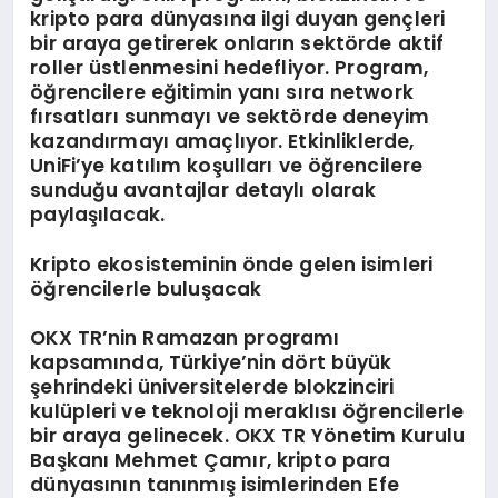
kripto para dünyasına ilgi duyan gençleri
bir araya getirerek onların sektörde aktif
roller üstlenmesini hedefliyor. Program,
öğrencilere eğitimin yanı sıra network
fırsatları sunmayı ve sektörde deneyim
kazandırmayı amaçlıyor. Etkinliklerde,
UniFi’ye katılım koşulları ve öğrencilere
sunduğu avantajlar detaylı olarak
paylaşılacak.
K
ripto
ekosisteminin
ö
nde g
elen
isimleri
öğrencilerle buluşacak
OKX TR’nin Ramazan programı
kapsamında, Türkiye’nin dört büyük
şehrindeki üniversitelerde blokzinciri
kulüpleri ve teknoloji meraklısı öğrencilerle
bir araya gelinecek. OKX TR Yönetim Kurulu
Başkanı Mehmet Çamır, kripto para
dünyasının tanınmış isimlerinden Efe