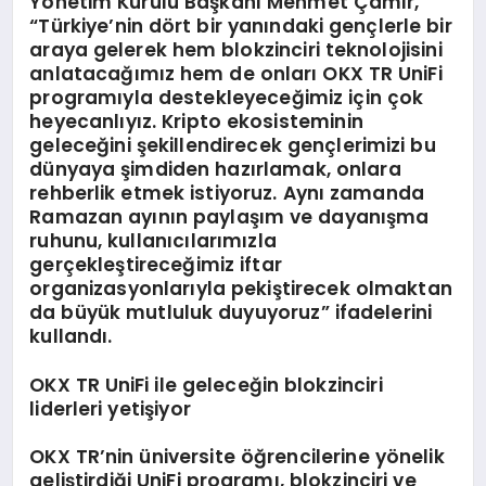
Yönetim Kurulu Başkanı Mehmet Çamır,
“Türkiye’nin dört bir yanındaki gençlerle bir
araya gelerek hem blokzinciri teknolojisini
anlatacağımız hem de onları OKX TR UniFi
programıyla destekleyeceğimiz için çok
heyecanlıyız. Kripto ekosisteminin
geleceğini şekillendirecek gençlerimizi bu
dünyaya şimdiden hazırlamak, onlara
rehberlik etmek istiyoruz. Aynı zamanda
Ramazan ayının paylaşım ve dayanışma
ruhunu, kullanıcılarımızla
gerçekleştireceğimiz iftar
organizasyonlarıyla pekiştirecek olmaktan
da büyük mutluluk duyuyoruz” ifadelerini
kullandı.
O
KX TR UniFi
ile geleceğin blokzinciri
liderleri yetişiyor
OKX TR’nin üniversite öğrencilerine yönelik
geliştirdiği UniFi programı, blokzinciri ve