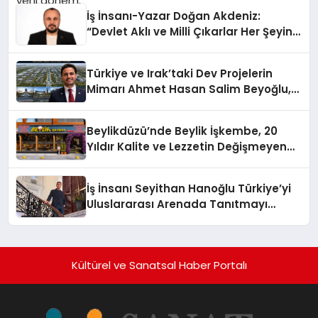
İş İnsanı-Yazar Doğan Akdeniz:
“Devlet Aklı ve Milli Çıkarlar Her Şeyin
Üzerindedir”
Türkiye ve Irak’taki Dev Projelerin
Mimarı Ahmet Hasan Salim Beyoğlu,
10 Milyon Metrekarelik “Al Yusuf
Holding Industrial City” Projesini
Beylikdüzü’nde Beylik İşkembe, 20
Hayata Geçirecek
Yıldır Kalite ve Lezzetin Değişmeyen
Adresi
İş İnsanı Seyithan Hanoğlu Türkiye’yi
Uluslararası Arenada Tanıtmayı
Hedefliyor
Kültürel ve Sanatsal Haber Portalı