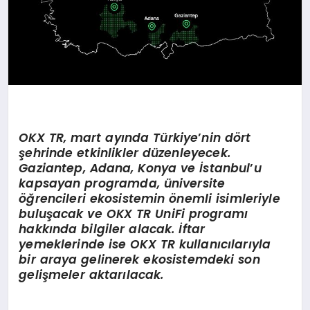
OKX TR,
mart ayında Türkiye
’
nin d
ö
rt
şehrinde etkinlikler düzenleyecek.
Gaziantep, Adana, Konya ve İstanbul
’
u
kapsayan programda, üniversite
öğrencileri ekosistemin
ö
nemli isimleriyle
buluşacak ve
OKX TR UniFi
programı
hakkında bilgiler alacak. İftar
yemeklerinde ise OKX TR kullanıcılarıyla
bir araya gelinerek ekosistemdeki son
gelişmeler aktarılacak.