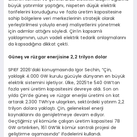
büyük yatırımlar yaptığını, nispeten düşük elektrik
tarifelerini koruduğunu ve fazla üretim kapasitesine
sahip bölgelere veri merkezlerinin stratejik olarak
yerleştirilmesi yoluyla enerji maliyetlerini yönetmek
için adımlar attığını söyledi. Çin’in kapsamlı
yaklaşımının, uzun vadeli elektrik tedarik anlaşmalarını
da kapsadığına dikkat çekti.
Güneş ve rüzgar enerjisine 2,2 trilyon dolar
SPIEF 2026’daki konuşmasında Igor Sechin, “Çin,
yaklaşık 4.000 GW kurulu gücüyle dünyanın en büyük
elektrik sistemini işletiyor. Ülke, 2025’te 540 GW’tan
fazla yeni üretim kapasitesini devreye aldı. Son on
yılda Çin’de güneş ve rüzgar enerjisi üretimi on kat
artarak 2.300 TWh’ye ulaşırken, sektördeki yatırım 2,2
trilyon dolara yaklaştı. Çin, geleneksel enerji
kaynaklarını da genişletmeye devam ediyor.
Geçtiğimiz yıl kömürle çalışan üretim kapasitesi 78
GW artırılırken, 161 GW’lık kömür santralı projesi de
geliştirme aşamasında” ifadelerini kullandı.