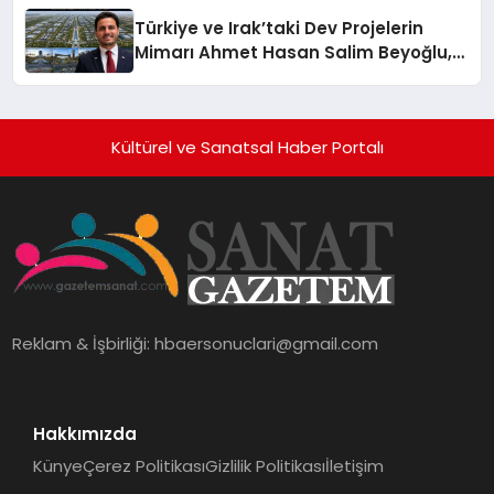
Türkiye ve Irak’taki Dev Projelerin
Mimarı Ahmet Hasan Salim Beyoğlu,
10 Milyon Metrekarelik “Al Yusuf
Holding Industrial City” Projesini
Hayata Geçirecek
Kültürel ve Sanatsal Haber Portalı
Reklam & İşbirliği:
hbaersonuclari@gmail.com
Hakkımızda
Künye
Çerez Politikası
Gizlilik Politikası
İletişim