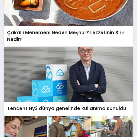
Çakallı Menemeni Neden Meşhur? Lezzetinin Sırrı
Nedir?
Tencent Hy3 dünya genelinde kullanıma sunuldu