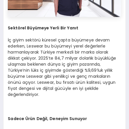
Sekt
ö
rel B
üyümeye Yerli Bir Yanıt
İç giyim sektörü küresel çapta büyümeye devam
ederken, Leswear bu büyümeyi yerel değerlerle
harmanlayarak Türkiye merkezli bir marka olarak
dikkat çekiyor. 2025’te 84,7 milyar dolarlık büyüklüğe
ulaşması beklenen dünya iç giyim pazarında,
Türkiye’nin lüks iç giyimde gösterdiği %9,69’luk yıllık
büyüme Leswear gibi yenilikçi ve genç markaların
önünü açıyor. Leswear, bu fırsatı ürün kalitesi, uygun
fiyat dengesi ve dijital gücüyle en iyi şekilde
değerlendiriyor.
Sadece
Ü
rü
n De
ğil, Deneyim Sunuyor