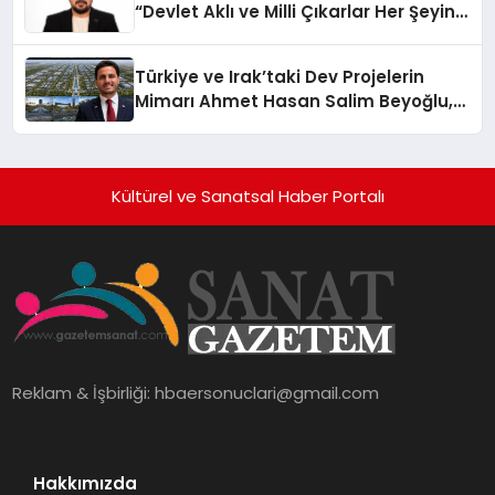
“Devlet Aklı ve Milli Çıkarlar Her Şeyin
Üzerindedir”
Türkiye ve Irak’taki Dev Projelerin
Mimarı Ahmet Hasan Salim Beyoğlu,
10 Milyon Metrekarelik “Al Yusuf
Holding Industrial City” Projesini
Hayata Geçirecek
Kültürel ve Sanatsal Haber Portalı
Reklam & İşbirliği:
hbaersonuclari@gmail.com
Hakkımızda