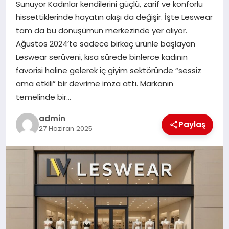
Sunuyor Kadınlar kendilerini güçlü, zarif ve konforlu
EKONOMI
hissettiklerinde hayatın akışı da değişir. İşte Leswear
tam da bu dönüşümün merkezinde yer alıyor.
SAĞLIK
Ağustos 2024’te sadece birkaç ürünle başlayan
Leswear serüveni, kısa sürede binlerce kadının
DÜNYA
favorisi haline gelerek iç giyim sektöründe “sessiz
ama etkili” bir devrime imza attı. Markanın
EĞITIM
temelinde bir…
admin
Paylaş
27 Haziran 2025