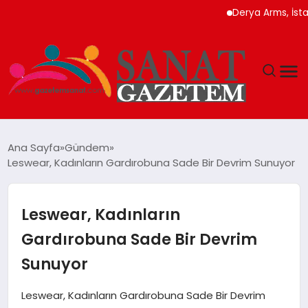
Derya Arms, İstanbul P
MAGAZIN
Ana Sayfa
Gündem
Leswear, Kadınların Gardırobuna Sade Bir Devrim Sunuyor
TEKNOLOJI
SIYASET
Leswear, Kadınların
Gardırobuna Sade Bir Devrim
SPOR
Sunuyor
YAŞAM
Leswear, Kadınların Gardırobuna Sade Bir Devrim