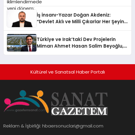
İş İnsanı-Yazar Doğan Akdeniz:
“Devlet Aklı ve Milli Çıkarlar Her Şeyin
Üzerindedir”
Türkiye ve Irak’taki Dev Projelerin
Mimarı Ahmet Hasan Salim Beyoğlu,
10 Milyon Metrekarelik “Al Yusuf
Holding Industrial City” Projesini
Hayata Geçirecek
Kültürel ve Sanatsal Haber Portalı
Reklam & İşbirliği:
hbaersonuclari@gmail.com