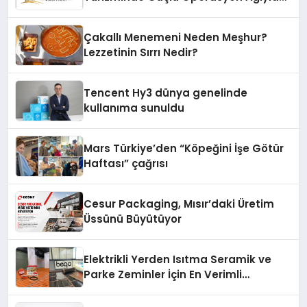
Fark Yaratıyor
Çakallı Menemeni Neden Meşhur?
Lezzetinin Sırrı Nedir?
Tencent Hy3 dünya genelinde
kullanıma sunuldu
Mars Türkiye’den “Köpeğini İşe Götür
Haftası” çağrısı
Cesur Packaging, Mısır’daki Üretim
Üssünü Büyütüyor
Elektrikli Yerden Isıtma Seramik ve
Parke Zeminler İçin En Verimli
Çözümler