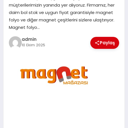
EKONOMI
müşterilerimizin yanında yer alıyoruz. Firmamız, her
daim bol stok ve uygun fiyat garantisiyle magnet
SAĞLIK
folyo ve diğer magnet çeşitlerini sizlere ulaştırıyor.
Magnet folyo…
DÜNYA
admin
Paylaş
10 Ekim 2025
EĞITIM